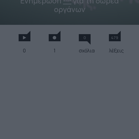
Ενημέρωση
για τη δωρεά
οργάνων
0
479
0
1
σχόλια
λέξεις