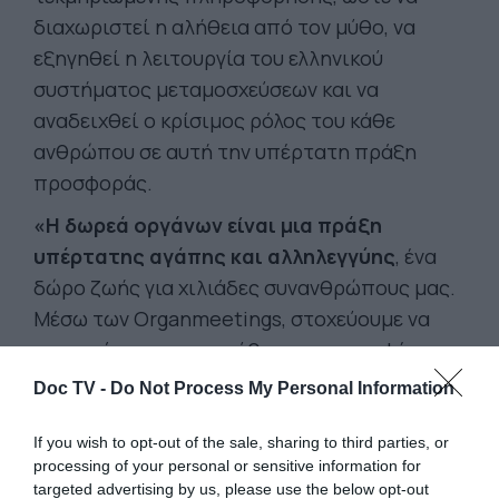
διαχωριστεί η αλήθεια από τον μύθο, να
εξηγηθεί η λειτουργία του ελληνικού
συστήματος μεταμοσχεύσεων και να
αναδειχθεί ο κρίσιμος ρόλος του κάθε
ανθρώπου σε αυτή την υπέρτατη πράξη
προσφοράς.
«Η δωρεά οργάνων είναι μια πράξη
υπέρτατης αγάπης και αλληλεγγύης
, ένα
δώρο ζωής για χιλιάδες συνανθρώπους μας.
Μέσω των Organmeetings, στοχεύουμε να
καταρρίψουμε τους μύθους, να προσφέρουμε
έγκυρη γνώση και να εμπνεύσουμε συλλογική
Doc TV -
Do Not Process My Personal Information
δράση» επισημαίνει ο Υπεύθυνος των
Προγραμμάτων Υγείας του Ιδρύματος Ωνάση,
If you wish to opt-out of the sale, sharing to third parties, or
processing of your personal or sensitive information for
Αλέξανδρος Μωρέλλας. «Η ανταπόκριση
targeted advertising by us, please use the below opt-out