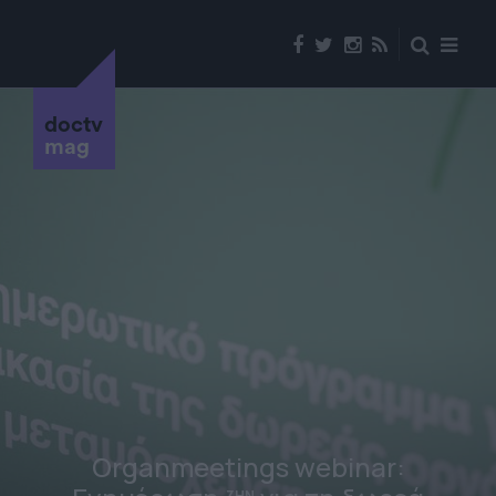
doctv
mag
Organmeetings webinar:
ΖΗΝ