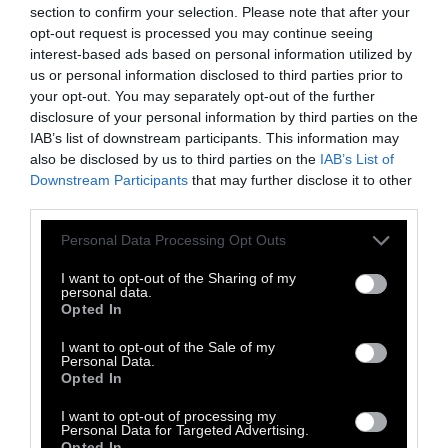
μέχρι σήμερα από εταιρείες και
section to confirm your selection. Please note that after your
εργαζομένους είναι σταθερά ανοδική,
opt-out request is processed you may continue seeing
interest-based ads based on personal information utilized by
επιβεβαιώνοντας την αυξανόμενη ανάγκη για
us or personal information disclosed to third parties prior to
ουσιαστική ενημέρωση και την επιθυμία της
your opt-out. You may separately opt-out of the further
κοινωνίας να συμβάλει ενεργά στη μάχη υπέρ
disclosure of your personal information by third parties on the
IAB’s list of downstream participants. This information may
της ζωής».
also be disclosed by us to third parties on the
IAB’s List of
Downstream Participants
that may further disclose it to other
Η πρόοδος στον τομέα των
third parties.
μεταμοσχεύσεων στην Ελλάδα είναι
εμφανής:
μόνο το 2025 προστέθηκαν 30.000
Personal Data Processing Opt Outs
νέοι δωρητές στο Εθνικό Μητρώο,
I want to opt-out of the Sharing of my
personal data.
φτάνοντας τους 57.000 συνολικά, ενώ από το
Opted In
2022 καταγράφονται συνεχώς ρεκόρ
I want to opt-out of the Sale of my
μεταμοσχεύσεων. Ωστόσο, παρά τα
Personal Data.
σημαντικά αυτά βήματα, η Ελλάδα παραμένει
Opted In
κάτω από τον ευρωπαϊκό μέσο όρο (20-25
I want to opt-out of processing my
Personal Data for Targeted Advertising.
δωρητές ανά εκατομμύριο κατοίκους),
Opted In