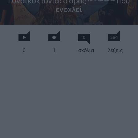
Γυναικοκτονία: ο όρος
που
ενοχλεί
0
364
0
1
σχόλια
λέξεις