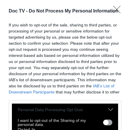
(Σύμβαση της Κωνσταντινούπολης), την
Doc TV -
οποία η Ελλάδα έχει κυρώσει με τον
Do Not Process My Personal Information
Ν.4531/2018.Η Επεξηγηματική Έκθεση της
If you wish to opt-out of the sale, sharing to third parties, or
Σύμβασης της Κωνσταντινούπολης
processing of your personal or sensitive information for
περιλαμβάνει δυο φορές αναφορά στην
targeted advertising by us, please use the below opt-out
section to confirm your selection. Please note that after your
Σύσταση για τις γυναικοκτονίες. Έτσι ο όρος
opt-out request is processed you may continue seeing
αυτός εντάσσει ένα έγκλημα στο πεδίο
interest-based ads based on personal information utilized by
εφαρμογής της Σύμβασης που επιβάλλει στα
us or personal information disclosed to third parties prior to
your opt-out. You may separately opt-out of the further
κράτη την λήψη ειδικών μέτρων για την
disclosure of your personal information by third parties on the
πρόληψη, την ευαισθητοποίηση, την
IAB’s list of downstream participants. This information may
εκπαίδευση, την ενημέρωση, την καταγραφή
also be disclosed by us to third parties on the
IAB’s List of
Downstream Participants
και την τήρηση στατιστικών που αφορούν
that may further disclose it to other
third parties.
τις γυναικοκτονίες.
Personal Data Processing Opt Outs
Το να λες λοιπόν ότι «δεν υπάρχει
I want to opt-out of the Sharing of my
γυναικοκτονια νομικά» είναι αβάσιμο. Η
personal data.
Opted In