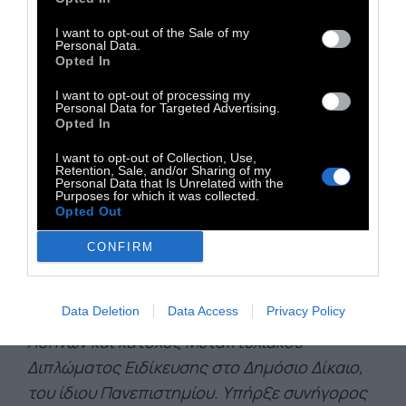
Ελλάδα υπέχει υποχρεώσεις διεθνούς
I want to opt-out of the Sale of my
δικαίου για την λήψη όλων των ανωτέρω
Personal Data.
μέτρων που αφορούν τις γυναικοκτονίες και
Opted In
οι υποχρεώσεις αυτές είναι νομικά
I want to opt-out of processing my
Personal Data for Targeted Advertising.
δεσμευτικές. Όταν επιμένεις ότι «δεν
Opted In
υπάρχει γυναικοκτονία, μόνο
I want to opt-out of Collection, Use,
ανθρωποκτονία» είσαι απλά μέρος του
Retention, Sale, and/or Sharing of my
Personal Data that Is Unrelated with the
προβλήματος.
Purposes for which it was collected.
Opted Out
CONFIRM
O Βασίλης Σωτηρόπουλος είναι δικηγόρος
πτυχιούχος του Τμήματος Νομικής του
Data Deletion
Data Access
Privacy Policy
Εθνικού και Καποδιστριακού Πανεπιστημίου
Αθηνών και κάτοχος Μεταπτυχιακού
Διπλώματος Ειδίκευσης στο Δημόσιο Δίκαιο,
του ίδιου Πανεπιστημίου. Υπήρξε συνήγορος