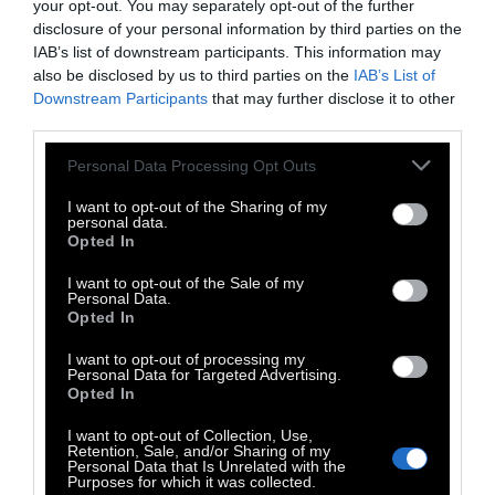
your opt-out. You may separately opt-out of the further
disclosure of your personal information by third parties on the
IAB’s list of downstream participants. This information may
also be disclosed by us to third parties on the
IAB’s List of
Και μια παγωμένη Δευτέρα του Γενάρη στο
Downstream Participants
that may further disclose it to other
third parties.
μακρινό 1985, ο Μαραντόνα και η παρέα του
ταξίδεψαν στην άσημη πόλη Acerra και σε ένα
Personal Data Processing Opt Outs
γήπεδο – βάλτος, γεμάτο λάσπη και λακούβες
I want to opt-out of the Sharing of my
έπαιξαν σαν να ήταν τελικός Κυπέλλου
personal data.
Opted In
Πρωταθλητριών, μπροστά σε ένα κατάμεστο
κοινό που παραληρούσε από χαρά,
I want to opt-out of the Sale of my
Personal Data.
χαρίζοντας ζωή σε ένα μικρό αγγελούδι.
Opted In
I want to opt-out of processing my
Personal Data for Targeted Advertising.
Opted In
Ο Πάπας άρχισε να μου
I want to opt-out of Collection, Use,
μιλάει για το πως η
Retention, Sale, and/or Sharing of my
Personal Data that Is Unrelated with the
Purposes for which it was collected.