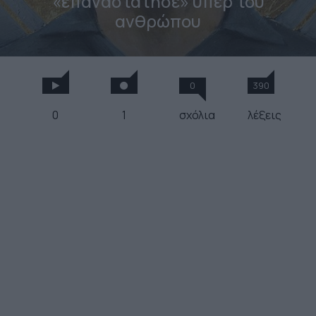
«επαναστάτησε» υπέρ του
ανθρώπου
0
390
0
1
σχόλια
λέξεις