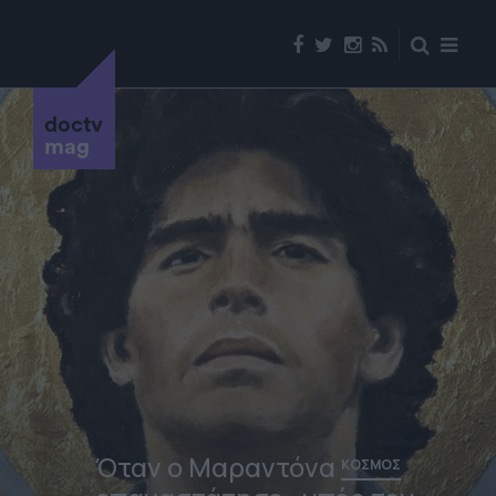
doctv
mag
Όταν ο Μαραντόνα
ΚΟΣΜΟΣ