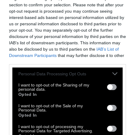
section to confirm your selection. Please note that after your
opt-out request is processed you may continue seeing
interest-based ads based on personal information utilized by
us or personal information disclosed to third parties prior to
your opt-out. You may separately opt-out of the further
disclosure of your personal information by third parties on the
210
IAB’s list of downstream participants. This information may
also be disclosed by us to third parties on the
IAB’s List of
Downstream Participants
that may further disclose it to other
ΔΩΡΕΑΝ: Ο Τοίχος
third parties.
Αναρρίχησης του ΚΠΙΣΝ
Personal Data Processing Opt Outs
I want to opt-out of the Sharing of my
Με ελεύθερη είσοδο και συμμετοχή
personal data.
Opted In
28 Νοεμβρίου 2023
I want to opt-out of the Sale of my
Personal Data.
Opted In
I want to opt-out of processing my
Personal Data for Targeted Advertising.