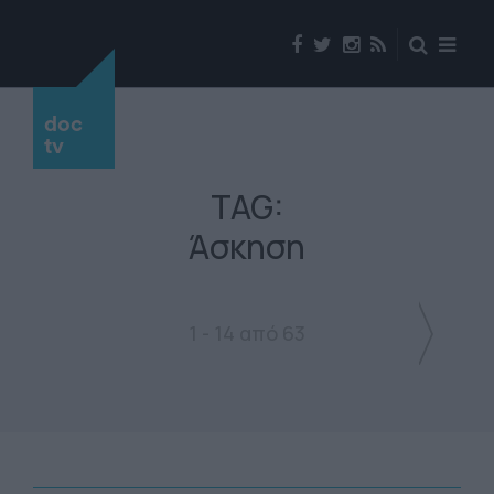
doc
tv
TAG:
Άσκηση
1 - 14 από 63