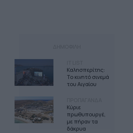
ΔΗΜΟΦΙΛΗ
IT LIST
Καλησπερίτης:
Το κινητό σινεμά
του Αιγαίου
ΠΡΟΠΑΓΑΝΔΑ
Κύριε
πρωθυπουργέ,
με πήραν τα
δάκρυα