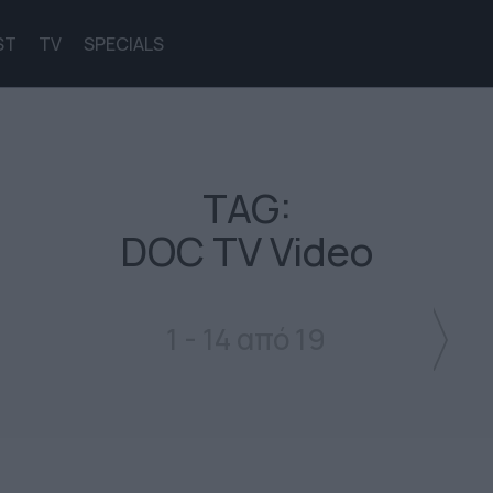
ST
TV
SPECIALS
TAG:
DOC TV Video
1 - 14 από 19