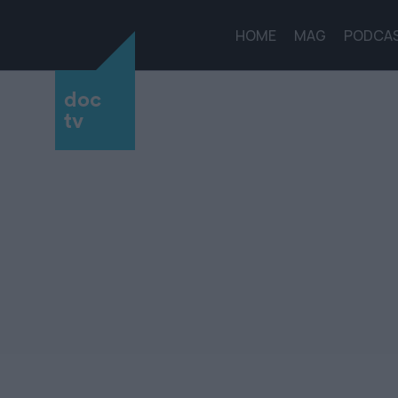
HOME
MAG
PODCA
doc
tv