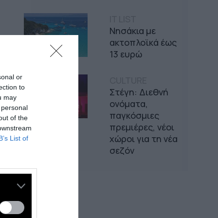
IT LIST
Νησάκια με
ακτοπλοϊκά έως
13 ευρώ
sonal or
CULTURE
ection to
Στέγη: Διεθνή
ou may
ονόματα,
 personal
παγκόσμιες
out of the
πρεμιέρες, νέοι
 downstream
χώροι για τη νέα
B’s List of
σεζόν