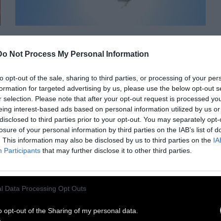
ΡΑΝΤΑΡ
Do Not Process My Personal Information
DOCTV 360°:
to opt-out of the sale, sharing to third parties, or processing of your per
Γεωμετρίες στο
formation for targeted advertising by us, please use the below opt-out s
r selection. Please note that after your opt-out request is processed y
Γεωπονικό
eing interest-based ads based on personal information utilized by us or
disclosed to third parties prior to your opt-out. You may separately opt-
losure of your personal information by third parties on the IAB’s list of
Το Γεωπονικό Πανεπιστήμιο μας προσκαλεί
. This information may also be disclosed by us to third parties on the
IA
Participants
that may further disclose it to other third parties.
να το ανακαλύψουμε μέσα από την πολυσχιδή
έκθεση «Γεωμετρίες» της Στέγης. Μπορείτε
να περιηγηθείτε μαζί μας σε 360 μοίρες
l Data Processing Opt Outs
8 Μαΐου 2018
o opt-out of the Sharing of my personal data.