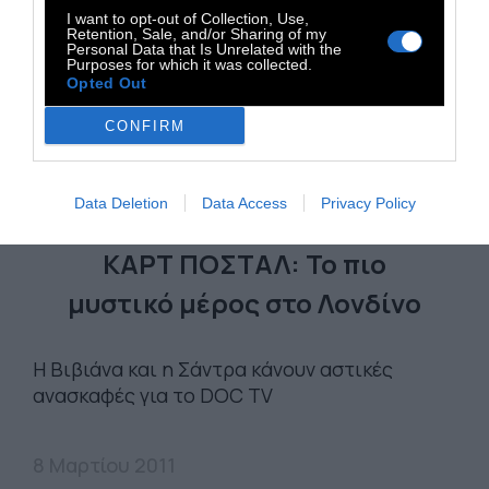
I want to opt-out of Collection, Use,
Retention, Sale, and/or Sharing of my
Personal Data that Is Unrelated with the
Purposes for which it was collected.
Opted Out
CONFIRM
Α' ΠΡΟΣΩΠΟ
Data Deletion
Data Access
Privacy Policy
ΚΑΡΤ ΠΟΣΤΑΛ: Το πιο
μυστικό μέρος στο Λονδίνο
Η Βιβιάνα και η Σάντρα κάνουν αστικές
ανασκαφές για το DOC TV
8 Μαρτίου 2011