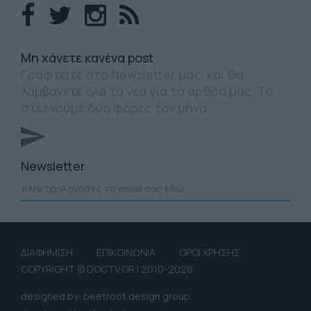
Mη χάνετε κανένα post
Γραφτείτε στο Newsletter μας, και θα
λαμβάνετε όλα τα νέα για τα άρθρα μας. Το
στέλνουμε δύο φορές τον μήνα.
Newsletter
ΔΙΑΦΗΜΙΣΗ
ΕΠΙΚΟΙΝΩΝΙΑ
ΟΡΟΙ ΧΡΗΣΗΣ
COPYRIGHT © DOCTV.GR | 2010-2026
designed by: beetroot design group