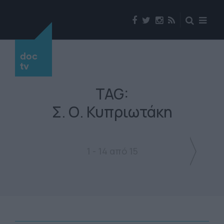
doc
tv
TAG:
Σ. Ο. Κυπριωτάκη
1 - 14 από 15