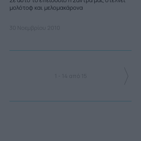
Σε αυτό το επεισόδιο η Σάντρα μας στέλνει
μολότοφ και μελομακάρονα
30 Νοεμβρίου 2010
1 - 14 από 15