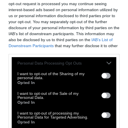
opt-out request is processed you may continue seeing
interest-based ads based on personal information utilized by
Α' ΠΡΟΣΩΠΟ
us or personal information disclosed to third parties prior to
your opt-out. You may separately opt-out of the further
disclosure of your personal information by third parties on the
ΚΑΡΤ ΠΟΣΤΑΛ: Γυμνοί
IAB’s list of downstream participants. This information may
Λονδρέζοι
also be disclosed by us to third parties on the
IAB’s List of
Downstream Participants
that may further disclose it to other
third parties.
Αναθεωρήσεις και φωτοσύνθεση
Personal Data Processing Opt Outs
I want to opt-out of the Sharing of my
26 Απριλίου 2011
personal data.
Opted In
I want to opt-out of the Sale of my
Personal Data.
Opted In
I want to opt-out of processing my
Personal Data for Targeted Advertising.
Opted In