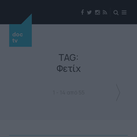
doc
tv
TAG:
Φετίχ
1 - 14 από 55