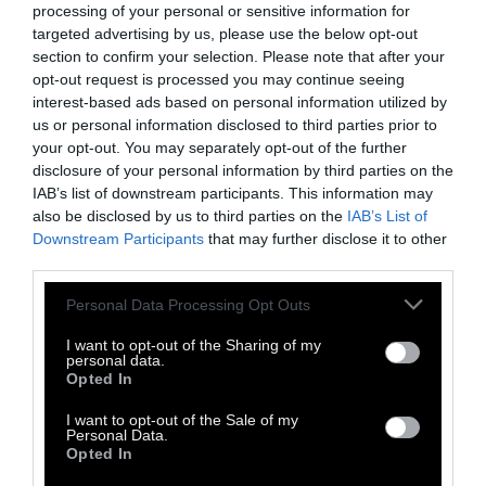
processing of your personal or sensitive information for
targeted advertising by us, please use the below opt-out
section to confirm your selection. Please note that after your
opt-out request is processed you may continue seeing
interest-based ads based on personal information utilized by
us or personal information disclosed to third parties prior to
your opt-out. You may separately opt-out of the further
disclosure of your personal information by third parties on the
VISUALISM
IAB’s list of downstream participants. This information may
also be disclosed by us to third parties on the
IAB’s List of
Downstream Participants
that may further disclose it to other
ΓΚΑΛΕΡΙ: Αρχιτεκτονική από
third parties.
σώματα
Personal Data Processing Opt Outs
I want to opt-out of the Sharing of my
Τα γυμνά του Spencer Tunick εισβάλλουν
personal data.
στην αρχιτεκτονική, στη φύση, στους
Opted In
δρόμους
I want to opt-out of the Sale of my
Personal Data.
Opted In
9 Δεκεμβρίου 2016