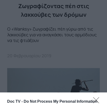
Ζωγραφίζοντας πέη στις
λακκούβες των δρόμων
Ο «Wanksy» ζωγραφίζει πέη γύρω από τις
λακκούβες για να αναγκάσει τους αρμόδιους
να τις φτιάξουν
20 Φεβρουαρίου 2019
Doc TV -
Do Not Process My Personal Information