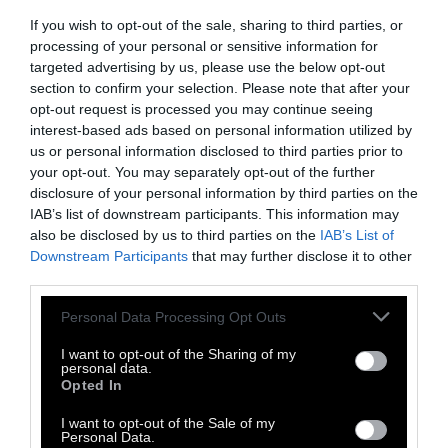
If you wish to opt-out of the sale, sharing to third parties, or
processing of your personal or sensitive information for
targeted advertising by us, please use the below opt-out
section to confirm your selection. Please note that after your
opt-out request is processed you may continue seeing
interest-based ads based on personal information utilized by
CULTURE
us or personal information disclosed to third parties prior to
your opt-out. You may separately opt-out of the further
disclosure of your personal information by third parties on the
Μια μεγάλη έκθεση για τον
IAB’s list of downstream participants. This information may
Banksy στην Αθήνα
also be disclosed by us to third parties on the
IAB’s List of
Downstream Participants
that may further disclose it to other
third parties.
Η έκθεση «Ο κόσμος του Banksy» στην
Personal Data Processing Opt Outs
Τεχνόπολη είναι αφιερωμένη στο αντάρτικο
του καλλιτέχνη των δρόμων και τα έσοδα θα
I want to opt-out of the Sharing of my
personal data.
διατεθούν στην Διεθνή Αμνηστία
Opted In
I want to opt-out of the Sale of my
19 Φεβρουαρίου 2019
Personal Data.