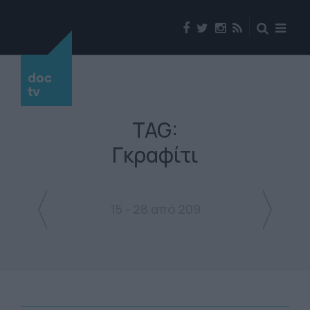
doc
tv
TAG:
Γκραφίτι
15 - 28 από 209