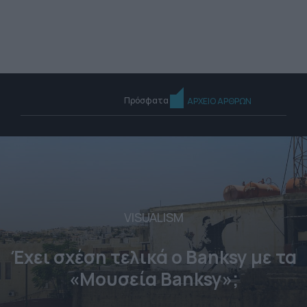
Πρόσφατα
ΑΡΧΕΙΟ ΑΡΘΡΩΝ
VISUALISM
Έχει σχέση τελικά ο Banksy με τα
«Μουσεία Banksy»;