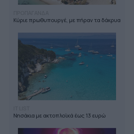
ΠΡΟΠΑΓΑΝΔΑ
Κύριε πρωθυπουργέ, με πήραν τα δάκρυα
IT LIST
Νησάκια με ακτοπλοϊκά έως 13 ευρώ