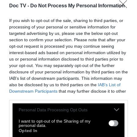
Doc TV -
Do Not Process My Personal Information
If you wish to opt-out of the sale, sharing to third parties, or
processing of your personal or sensitive information for
targeted advertising by us, please use the below opt-out
section to confirm your selection. Please note that after your
opt-out request is processed you may continue seeing
interest-based ads based on personal information utilized by
us or personal information disclosed to third parties prior to
your opt-out. You may separately opt-out of the further
210
disclosure of your personal information by third parties on the
IAB’s list of downstream participants. This information may
also be disclosed by us to third parties on the
IAB’s List of
Τα δύο Block Party στο κέντρο
Downstream Participants
that may further disclose it to other
της Αθήνας τον Ιούνιο
third parties.
Personal Data Processing Opt Outs
Με ελεύθερη είσοδο
I want to opt-out of the Sharing of my
personal data.
Opted In