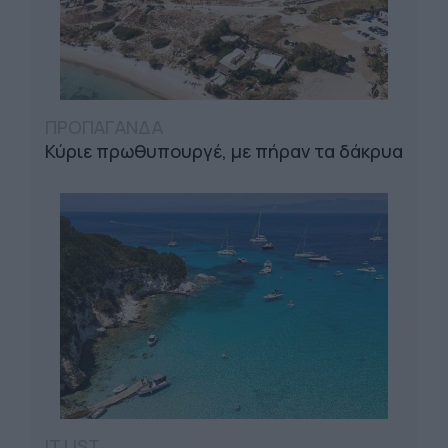
ΠΡΟΠΑΓΑΝΔΑ
Κύριε πρωθυπουργέ, με πήραν τα δάκρυα
IT LIST