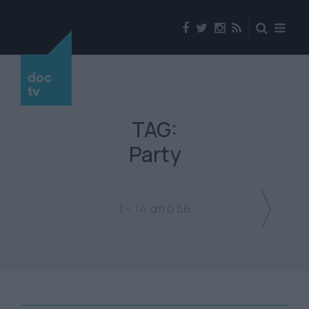
doc
tv
TAG:
Party
1 - 14 από 56