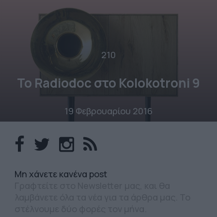
210
Το Radiodoc στο Kolokotroni 9
19 Φεβρουαρίου 2016
Mη χάνετε κανένα post
Γραφτείτε στο Newsletter μας, και θα
λαμβάνετε όλα τα νέα για τα άρθρα μας. Το
στέλνουμε δύο φορές τον μήνα.