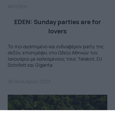
ΜΟΥΣΙΚΗ
EDEN: Sunday parties are for
lovers
Το πιο αγαπημένο και ενδιαφέρον party της
σεζόν, επιστρέφει στο Ωδείο Αθηνών τον
Ιανουάριο με καλεσμένους τους Talabot, DJ
Sotofett και Giganta
25 Ιανουαρίου 2023