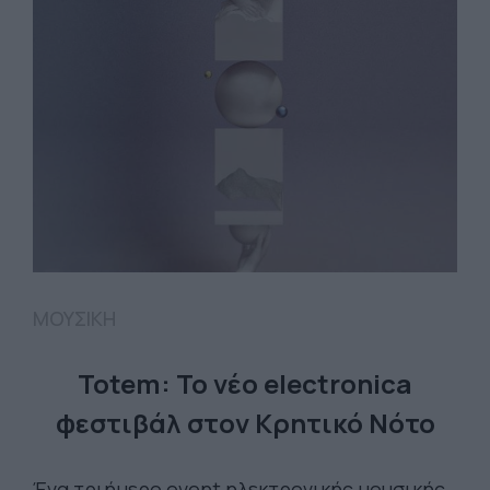
ΜΟΥΣΙΚΗ
Totem: Το νέο electronica
φεστιβάλ στoν Κρητικό Νότο
Ένα τριήμερο event ηλεκτρονικής μουσικής