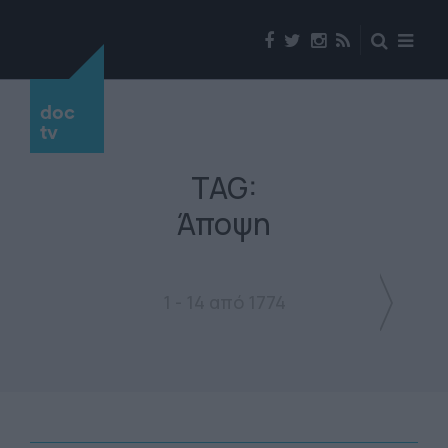
doc
tv
TAG:
Άποψη
1 - 14 από 1774