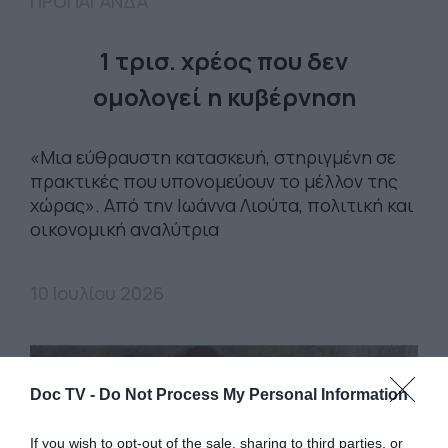
ΠΡΟΠΑΓΑΝΔΑ
1 τρισ. χρέος που δεν
ομολογεί η κυβέρνηση
«Μια εύθραυστη κατασκευή, στηριγμένη σε
πρακτικές που υπονομεύουν το μέλλον της
χώρας». Από την Ιωάννα Λιούτα, πολιτική και
οικονομική αναλύτρια
10 Ιουλίου 2026
Doc TV -
Do Not Process My Personal Information
If you wish to opt-out of the sale, sharing to third parties, or