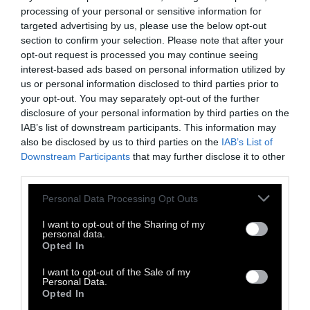
processing of your personal or sensitive information for
targeted advertising by us, please use the below opt-out
section to confirm your selection. Please note that after your
opt-out request is processed you may continue seeing
interest-based ads based on personal information utilized by
us or personal information disclosed to third parties prior to
your opt-out. You may separately opt-out of the further
disclosure of your personal information by third parties on the
IAB’s list of downstream participants. This information may
Α' ΠΡΟΣΩΠΟ
also be disclosed by us to third parties on the
IAB’s List of
Downstream Participants
that may further disclose it to other
third parties.
Φρομ: Η Τέχνη της Αγάπης
Personal Data Processing Opt Outs
«Αν πραγματικά αγαπώ έναν άνθρωπο,
I want to opt-out of the Sharing of my
personal data.
αγαπώ όλους τους ανθρώπους»
Opted In
I want to opt-out of the Sale of my
Personal Data.
10 Ιουλίου 2026
Opted In