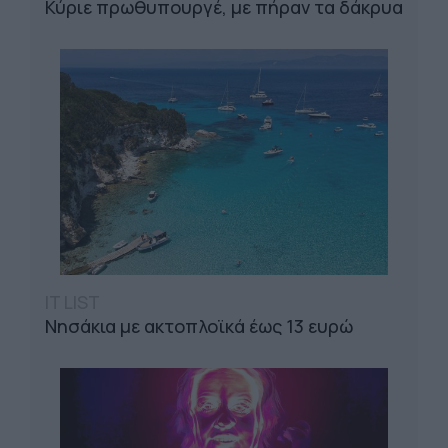
Κύριε πρωθυπουργέ, με πήραν τα δάκρυα
IT LIST
Νησάκια με ακτοπλοϊκά έως 13 ευρώ