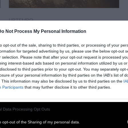
UPTEMPO
Do Not Process My Personal Information
Hior Chronik: Way Out
to opt-out of the sale, sharing to third parties, or processing of your per
formation for targeted advertising by us, please use the below opt-out s
Ο συνθέτης και παραγωγός μάς στέλνει ένα
r selection. Please note that after your opt-out request is processed y
set από το Βερολίνο
eing interest-based ads based on personal information utilized by us or
disclosed to third parties prior to your opt-out. You may separately opt-
losure of your personal information by third parties on the IAB’s list of
6 Ιουλίου 2026
. This information may also be disclosed by us to third parties on the
IA
Participants
that may further disclose it to other third parties.
l Data Processing Opt Outs
o opt-out of the Sharing of my personal data.