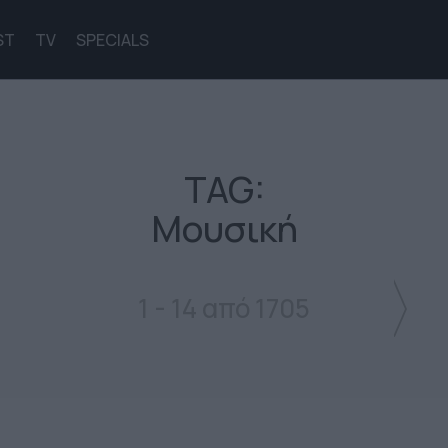
ST
TV
SPECIALS
TAG:
Μουσική
1 - 14 από 1705