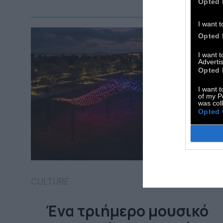
Opted 
I want t
Opted 
I want 
Advertis
Opted 
I want t
of my P
was col
Opted 
CULTURE
Ένα τριήμερο μουσικό