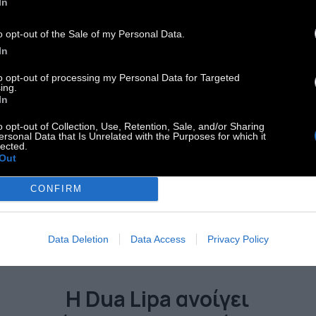
In
o opt-out of the Sale of my Personal Data.
In
to opt-out of processing my Personal Data for Targeted
ing.
In
o opt-out of Collection, Use, Retention, Sale, and/or Sharing
ersonal Data that Is Unrelated with the Purposes for which it
lected.
Out
CONFIRM
Data Deletion
Data Access
Privacy Policy
CULTURE
Η Dua Lipa ανοίγει