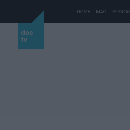
HOME
MAG
PODCA
doc
tv