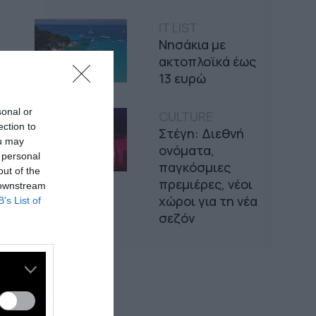
IT LIST
Νησάκια με
ακτοπλοϊκά έως
13 ευρώ
sonal or
CULTURE
ection to
Στέγη: Διεθνή
ou may
ονόματα,
 personal
παγκόσμιες
out of the
πρεμιέρες, νέοι
 downstream
χώροι για τη νέα
B’s List of
σεζόν