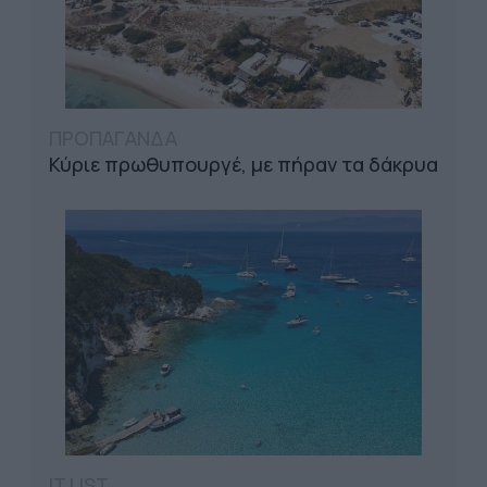
ΠΡΟΠΑΓΑΝΔΑ
Κύριε πρωθυπουργέ, με πήραν τα δάκρυα
IT LIST