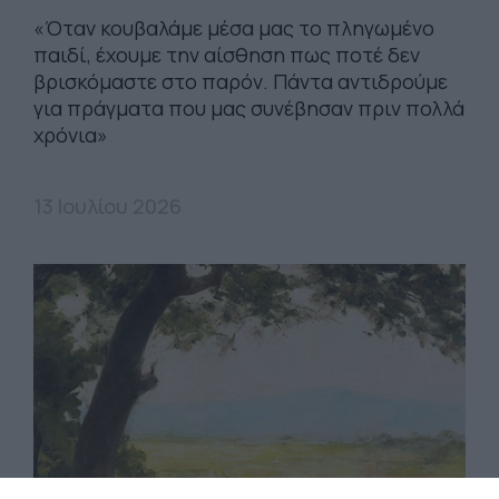
«Όταν κουβαλάμε μέσα μας το πληγωμένο
παιδί, έχουμε την αίσθηση πως ποτέ δεν
βρισκόμαστε στο παρόν. Πάντα αντιδρούμε
για πράγματα που μας συνέβησαν πριν πολλά
χρόνια»
13 Ιουλίου 2026