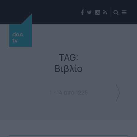
doc
tv
TAG:
Βιβλίο
1 - 14 από 1225