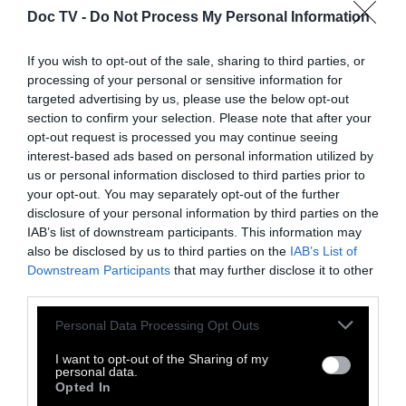
Doc TV -
Do Not Process My Personal Information
If you wish to opt-out of the sale, sharing to third parties, or
processing of your personal or sensitive information for
Α' ΠΡΟΣΩΠΟ
targeted advertising by us, please use the below opt-out
section to confirm your selection. Please note that after your
Όταν ο Φώουλς πρωτοείδε
opt-out request is processed you may continue seeing
interest-based ads based on personal information utilized by
την Αθήνα
us or personal information disclosed to third parties prior to
your opt-out. You may separately opt-out of the further
disclosure of your personal information by third parties on the
«Στο νότο απλωνόταν το καθαρό γαλανό της
IAB’s list of downstream participants. This information may
θάλασσας στο τέλος του καλοκαιριού...». Ένα
also be disclosed by us to third parties on the
IAB’s List of
Downstream Participants
that may further disclose it to other
αυτοβιογραφικό κείμενο του Τζων Φώουλς
third parties.
για την εκθαμβωτικό φως της Αθήνας
Personal Data Processing Opt Outs
2 Ιουλίου 2026
I want to opt-out of the Sharing of my
personal data.
Opted In