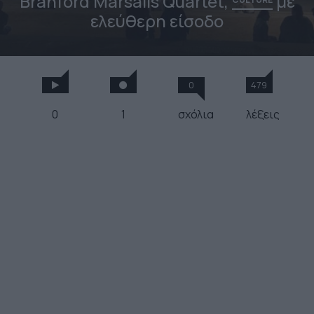
Branford Marsalis Quartet,
με
ελεύθερη είσοδο
0
479
0
1
σχόλια
λέξεις