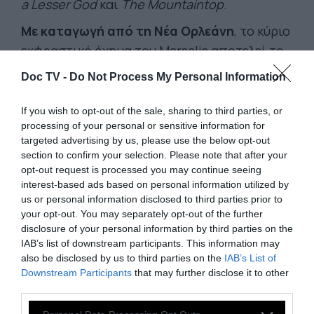
a Lesser God
και
The Mountaintop
.
Με καταγωγή από τη Νέα Ορλεάνη
, το κύριο
εκφραστικό όχημα του Marsalis αποτελεί το
Branford Marsalis Quartet. Μετά από σχεδόν
Doc TV -
Do Not Process My Personal Information
40 χρόνια παρουσίας με ελάχιστες αλλαγές
στη σύνθεσή του, αυτό το μουσικό σύνολο
If you wish to opt-out of the sale, sharing to third parties, or
processing of your personal or sensitive information for
είναι ιδιαίτερα αγαπητό για την ερμηνεία
targeted advertising by us, please use the below opt-out
ενός πολυδιάστατου ρεπερτορίου που
section to confirm your selection. Please note that after your
περιλαμβάνει τόσο πρωτότυπες συνθέσεις
opt-out request is processed you may continue seeing
interest-based ads based on personal information utilized by
όσο και κλασικά έργα της τζαζ και της ποπ
us or personal information disclosed to third parties prior to
μουσικής.
your opt-out. You may separately opt-out of the further
disclosure of your personal information by third parties on the
Τον Μάρτιο του 2025, το Branford Marsalis
IAB’s list of downstream participants. This information may
Quartet κυκλοφόρησε τη νέα του
also be disclosed by us to third parties on the
IAB’s List of
δισκογραφική δουλειά με τίτλο
Belonging
, το
Downstream Participants
that may further disclose it to other
third parties.
πρώτο τους άλμπουμ με την Blue Note
Records. Πρόκειται για μια ερμηνευτική