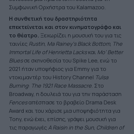
Συμφωνική Ορχήστρα του Kalamazoo.
Η συνθετική του δραστηριότητα
επεκτείνεται και στον κινηματογράφο και
το θέατρο.
Ξεχωρίζει η μουσική του για τις
ταινίες
Rustin
,
Ma
Rainey‘s
Black
Bottom
,
The
Immortal
Life
of
Henrietta
Lacks
και
Mo’ Better
Blues
σε σκηνοθεσία του Spike Lee, ενώ το
2021 ήταν υποψήφιος για Emmy για το
ντοκιμαντέρ του History Channel
Tulsa
Burning
:
The 1921 Race Massacre
. Στο
Broadway, η δουλειά του για την παράσταση
Fences
απέσπασε το βραβείο Drama Desk
Award και του χάρισε μια υποψηφιότητα για
Tony, ενώ έχει, επίσης, γράψει μουσική για
τις παραγωγές
A Raisin in the Sun
,
Children of