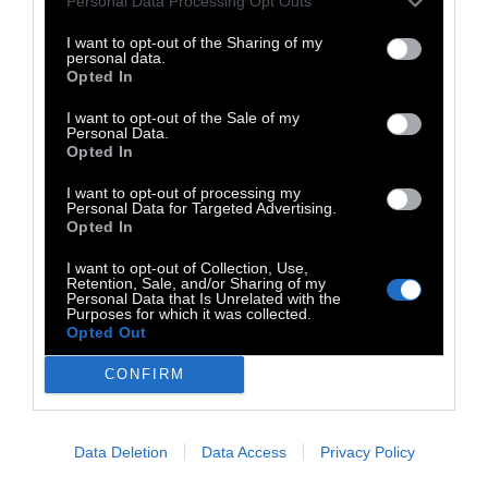
Personal Data Processing Opt Outs
προσέγγιση του ομότιτλου ιστορικού δίσκου
I want to opt-out of the Sharing of my
του Keith Jarrett από το 1974, που τιμά το
personal data.
Opted In
πρωτότυπο, ενώ ταυτόχρονα το
επαναδιατυπώνει με σύγχρονη ματιά και
I want to opt-out of the Sale of my
Personal Data.
δημιουργική ελευθερία.
Opted In
I want to opt-out of processing my
Personal Data for Targeted Advertising.
Opted In
I want to opt-out of Collection, Use,
Retention, Sale, and/or Sharing of my
Personal Data that Is Unrelated with the
Purposes for which it was collected.
Opted Out
CONFIRM
Data Deletion
Data Access
Privacy Policy