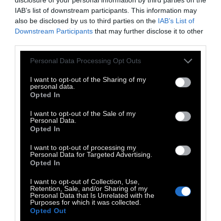
Ready ένα κινηματογραφικό πρόγραμμα με
IAB’s list of downstream participants. This information may
also be disclosed by us to third parties on the
IAB’s List of
έξι ταινίες μεγάλου μήκους, τις οποίες
Downstream Participants
that may further disclose it to other
«προλογίζουν» μικρού μήκους ταινίες που
third parties.
έχει επιλέξει η ίδια η Tilda Swinton.
Personal Data Processing Opt Outs
Στο επίκεντρο βρίσκεται η ανατρεπτική
I want to opt-out of the Sharing of my
ηθοποιός με τους κινηματογραφικούς
personal data.
Opted In
ρόλους που τη διαμόρφωσαν, αλλά και την
έφεραν κοντά με τους σκηνοθέτες που
I want to opt-out of the Sale of my
Personal Data.
συμμετέχουν μαζί της στην έκθεση: Pedro
Opted In
Almodóvar, Apichatpong Weerasethakul,
I want to opt-out of processing my
Joanna Hogg, Jim Jarmusch και Derek
Personal Data for Targeted Advertising.
Opted In
Jarman. Από το κινηματογραφικό της
ντεμπούτο, “
Caravaggio
” του Ντέρεκ
I want to opt-out of Collection, Use,
Retention, Sale, and/or Sharing of my
Τζάρμαν (1986), στην cult ταινία βαμπίρ,
Personal Data that Is Unrelated with the
Purposes for which it was collected.
“
Only Lovers Left Alive
” του Τζιμ Τζάρμους
Opted Out