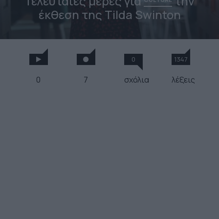
Τελευταίες μέρες για
την
έκθεση της Tilda Swinton
0
1347
0
7
σχόλια
λέξεις