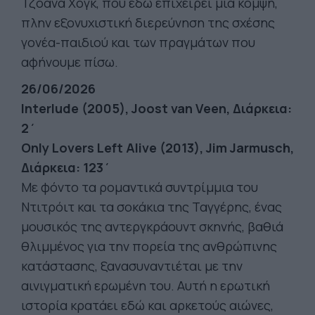
Τζοάνα Χογκ, που εδώ επιχειρεί μια κομψή,
πλην εξονυχιστική διερεύνηση της σχέσης
γονέα-παιδιού και των πραγμάτων που
αφήνουμε πίσω.
26/06/2026
Interlude (2005), Joost van Veen, Διάρκεια:
2΄
Only Lovers Left Alive (2013), Jim Jarmusch,
Διάρκεια: 123΄
Με φόντο τα ρομαντικά συντρίμμια του
Ντιτρόιτ και τα σοκάκια της Ταγγέρης, ένας
μουσικός της αντεργκράουντ σκηνής, βαθιά
θλιμμένος για την πορεία της ανθρώπινης
κατάστασης, ξανασυναντιέται με την
αινιγματική ερωμένη του. Αυτή η ερωτική
ιστορία κρατάει εδώ και αρκετούς αιώνες,