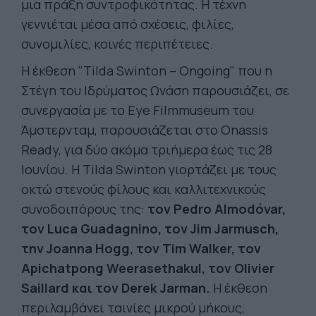
μια πράξη συντροφικότητας. Η τέχνη
γεννιέται μέσα από σχέσεις, φιλίες,
συνομιλίες, κοινές περιπέτειες.
Η έκθεση "Tilda Swinton – Ongoing" που η
Στέγη του Ιδρύματος Ωνάση παρουσιάζει, σε
συνεργασία με το Eye Filmmuseum του
Άμστερνταμ, παρουσιάζεται στο Onassis
Ready, για δύο ακόμα τριήμερα έως τις 28
Ιουνίου. Η Tilda Swinton γιορτάζει με τους
οκτώ στενούς φίλους και καλλιτεχνικούς
συνοδοιπόρους της:
τον Pedro Almodóvar,
τον Luca Guadagnino, τον Jim Jarmusch,
την Joanna Hogg, τον Tim Walker, τον
Apichatpong Weerasethakul, τον Olivier
Saillard και τον Derek Jarman.
Η έκθεση
περιλαμβάνει ταινίες μικρού μήκους,