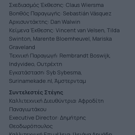
Σχεδιασμός Έκθεσης: Claus Wiersma
Βοηθός Παραγωγής: Sebastián Vásquez
Αρχισυντάκτης: Dan Walwin
Κείμενα Έκθεσης: Vincent van Velsen, Tilda
Swinton, Marente Bloemheuvel, Mariska
Graveland
Τεχνική Παραγωγή: Rembrandt Boswijk,
Indyvideo, Ουτρέχτη
Εγκατάσταση: Syb Sybesma,
Surinamekade.nl, Άμστερνταμ
Συντελεστές Στέγης
Καλλιτεχνική Διευθύντρια: Αφροδίτη
Παναγιωτάκου
Executive Director: Δημήτρης
Θεοδωρόπουλος
Καλλιτεχνική Επιμέλεια: Ιλειάνα Δημάδη,