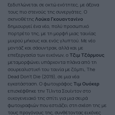
ξεδιπλώνεται σε οκτώ ενότητες, με άξονα
τους πιο στενούς της συνεργάτες. Ο
σκηνοθέτης
Λούκα Γκουαντανίνο
δημιουργεί ένα νέο, πολύ προσωπικό
πορτρέτο της, με τη μορφή μιας ταινίας
μικρού μήκους και ενός γλυπτού. Με νέο
μοντάζ και σάουντρακ, αλλά και με
επεξεργασία των εικόνων, ο
Τζιμ
Τζάρμους
μεταμορφώνει υπάρχοντα πλάνα από τη
σουρεαλιστική του ταινία με ζόμπι, The
Dead Don’t Die (2019), σε μια νέα
εγκατάσταση. Ο φωτογράφος
Τιμ
Ουόκερ
επισκέφθηκε την Τίλντα Σουίντον στο
οικογενειακό της σπίτι για μια σειρά
φωτογραφιών που εστιάζει στη σχέση της με
τους προγόνους της, συνθέτοντας εικόνες