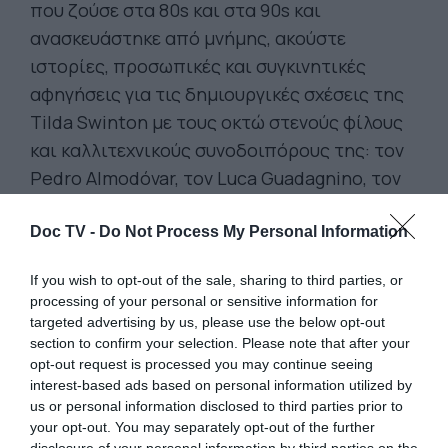
που ζούσε στα 80s και στα 90s και
ανασκευάστηκε από μνήμης, ακούστε
ιστορίες, προσωπικές και συγκινητικές
αφηγήσεις για τις δημιουργικές σχέσεις της
Tilda Swinton με τους οκτώ στενούς φίλους
και καλλιτεχνικούς συνοδοιπόρους της: τον
Pedro Almodóvar, τον Luca Guadagnino, τον
Jim Jarmusch, την Joanna Hogg, τον Tim
Walker, τον Apichatpong Weerasethakul, τον
Doc TV -
Do Not Process My Personal Information
Olivier Saillard και τον Derek Jarman.
If you wish to opt-out of the sale, sharing to third parties, or
ΘΕΡΙΝΟ ΣΙΝΕΜΑ ΣΤΗΝ ΤΑΡΑΤΣΑ ΤΟΥ
processing of your personal or sensitive information for
targeted advertising by us, please use the below opt-out
ONASSIS READY, ΚΙΝΗΜΑΤΟΓΡΑΦΙΚΕΣ
section to confirm your selection. Please note that after your
ΠΡΟΒΟΛΕΣ 19, 26 & 27.06.2026 | 21:00:
Κατά
opt-out request is processed you may continue seeing
τη διάρκεια της έκθεσης της Tilda Swinton,
interest-based ads based on personal information utilized by
us or personal information disclosed to third parties prior to
Ongoing, έχουμε την ευκαιρία να δούμε στη
your opt-out. You may separately opt-out of the further
μεγάλη οθόνη στην ταράτσα του Onassis
disclosure of your personal information by third parties on the