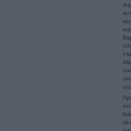
συ
αυτ
κρι
ευ
Βαρ
Ολλ
η
L
Mar
εικ
όνε
για
Πρό
στη
Κυ
σε 
a.m