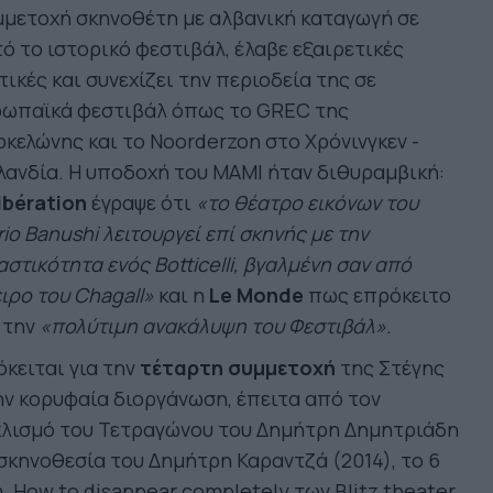
μμετοχή σκηνοθέτη με αλβανική καταγωγή σε
ό το ιστορικό φεστιβάλ, έλαβε εξαιρετικές
τικές και συνεχίζει την περιοδεία της σε
ρωπαϊκά φεστιβάλ όπως το GREC της
κελώνης και το Noorderzon στο Χρόνινγκεν -
ανδία. Η υποδοχή του MAMI ήταν διθυραμβική:
ibération
έγραψε ότι
«το θέατρο εικόνων του
io Banushi λειτουργεί επί σκηνής με την
αστικότητα ενός Botticelli, βγαλμένη σαν από
ιρο του Chagall»
και η
Le Monde
πως επρόκειτο
 την
«πολύτιμη ανακάλυψη του Φεστιβάλ».
κειται για την
τέταρτη συμμετοχή
της Στέγης
ν κορυφαία διοργάνωση, έπειτα από τον
κλισμό του Τετραγώνου του Δημήτρη Δημητριάδη
σκηνοθεσία του Δημήτρη Καραντζά (2014), το 6
. How to disappear completely των Blitz theater