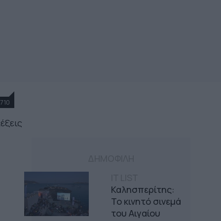
710
λέξεις
ΔΗΜΟΦΙΛΗ
IT LIST
Καλησπερίτης:
Το κινητό σινεμά
του Αιγαίου