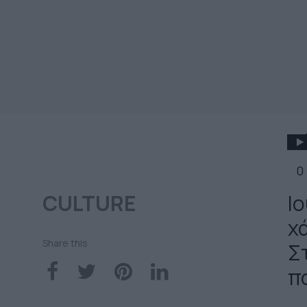
0
CULTURE
Ι
χ
Share this
Σ
π