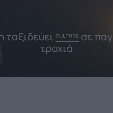
η ταξιδεύει
σε παγ
CULTURE
τροχιά