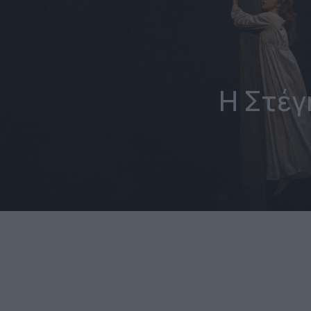
Η Στέγ