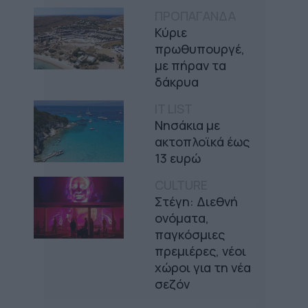
ΠΡΟΠΑΓΑΝΔΑ
Κύριε
πρωθυπουργέ,
με πήραν τα
δάκρυα
IT LIST
Νησάκια με
ακτοπλοϊκά έως
13 ευρώ
CULTURE
Στέγη: Διεθνή
ονόματα,
παγκόσμιες
πρεμιέρες, νέοι
χώροι για τη νέα
σεζόν