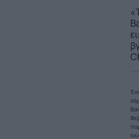
«
B
ει
β
Ch
Ένα
χάρ
Ban
Φεβ
παρ
Ιού