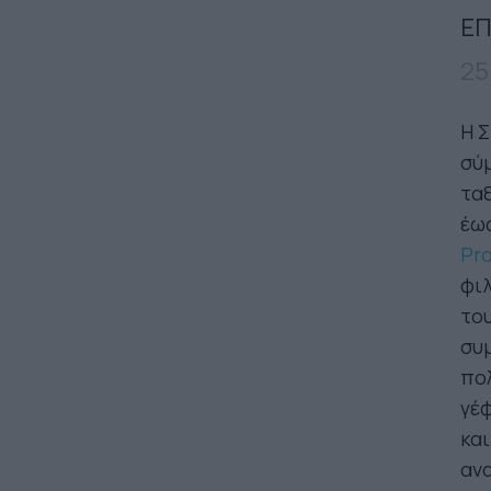
ΕΠ
25
Η Σ
σύμ
ταξ
έω
Pr
φιλ
του
συμ
πολ
γέφ
και
αν