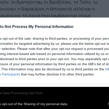
νιόν, το Άμστερνταμ, οι Βρυξέλλες, το Ταλίν, το
νινγκεν, η Βαρκελώνη, η Μπογκοτά, αλλά και η
αμάτα και τα Χανιά περιλαμβάνονται στους
αθμούς αυτής της διαδρομής, με παραγωγές που
Do Not Process My Personal Information
μετέχουν σε προγράμματα φιλοξενίας,
τιβάλ, συνεργατικές πλατφόρμες.
to opt-out of the sale, sharing to third parties, or processing of your per
formation for targeted advertising by us, please use the below opt-out s
00 παραγωγές, 1.000
r selection. Please note that after your opt-out request is processed y
eing interest-based ads based on personal information utilized by us or
αραστάσεις, 56 χώρες, 200
disclosed to third parties prior to your opt-out. You may separately opt-
losure of your personal information by third parties on the IAB’s list of
όλεις
. This information may also be disclosed by us to third parties on the
IA
Participants
that may further disclose it to other third parties.
Onassis Stegi Touring Program
δίνει έμφαση στη
l Data Processing Opt Outs
σύνδεση των καλλιτεχνών με τα οικοσυστήματα
 πόλεων που τους υποδέχονται. Στόχος δεν
o opt-out of the Sharing of my personal data.
αι απλώς η προβολή, αλλά η δημιουργία