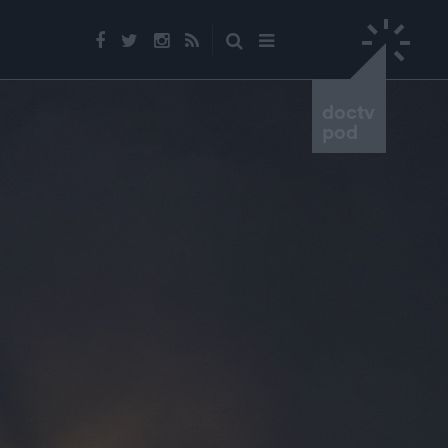
doctv
pod