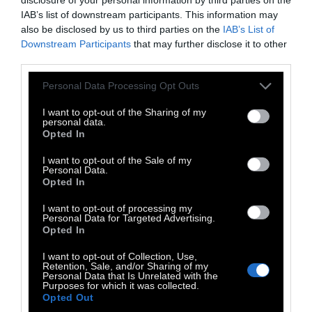
σταδιακά αποκλείει πολλούς από την έγκυρη
IAB’s list of downstream participants. This information may
και διασταυρωμένη πληροφορία. Ακόμα και
also be disclosed by us to third parties on the
IAB’s List of
Downstream Participants
that may further disclose it to other
αν το προσπαθήσουν χρειάζονται βοήθεια
third parties.
για να κατανοήσουν μια είδηση. «Ξεκινάμε
λέγοντας πού συμβαίνει τι, ποιον αφορά, αν
Personal Data Processing Opt Outs
είναι γνωστός ή αν πρέπει να εξηγήσουμε
I want to opt-out of the Sharing of my
personal data.
κάτι για αυτόν, να ερμηνεύσουμε κάποιους
Opted In
πιο ασυνήθιστους όρους και με αυτό τον
I want to opt-out of the Sale of my
τρόπο περνάμε σταδιακά από το γνωστό στο
Personal Data.
Opted In
νέο» λέει το ARD.
I want to opt-out of processing my
Το δελτίο δεν απευθύνεται μόνο σε
Personal Data for Targeted Advertising.
συγκεκριμένες ομάδες, αναγνωρίζει ότι ο
Opted In
δομικός αναλφαβητισμός δεν είναι ένα
I want to opt-out of Collection, Use,
Retention, Sale, and/or Sharing of my
πρόβλημα των παιδιών ή των ηλικιωμένων,
Personal Data that Is Unrelated with the
Purposes for which it was collected.
αλλά επηρεάζει σημαντικό μέρος του
Opted Out
ενήλικου πληθυσμού.