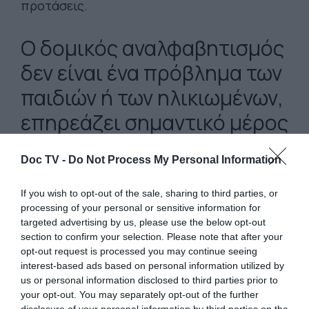
προτάσεις.
Ο δομικός αναλφαβητισμός
δεν είναι ένα πρόβλημα των
παιδιών ή των ηλικιωμένων,
επηρεάζει σημαντικό μέρος
του ενήλικου πληθυσμού
Doc TV -
Do Not Process My Personal Information
If you wish to opt-out of the sale, sharing to third parties, or
processing of your personal or sensitive information for
«Ένα δελτίο που δεν αποκλείει κανέναν από
targeted advertising by us, please use the below opt-out
section to confirm your selection. Please note that after your
την έγκυρη και διασταυρωμένη
opt-out request is processed you may continue seeing
πληροφορία». Ο δομικός αναλφαβητισμός
interest-based ads based on personal information utilized by
είναι ένα πρόβλημα, που γιγαντώνεται σε
us or personal information disclosed to third parties prior to
your opt-out. You may separately opt-out of the further
πολλές χώρες στα χρόνια του ίντερνετ. Αυτό
disclosure of your personal information by third parties on the