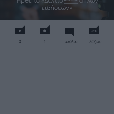
Ήρθε το «Δελτίο
απλών
ειδήσεων»
0
320
0
1
σχόλια
λέξεις