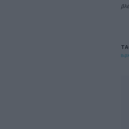
βλέ
TA
Βιβ