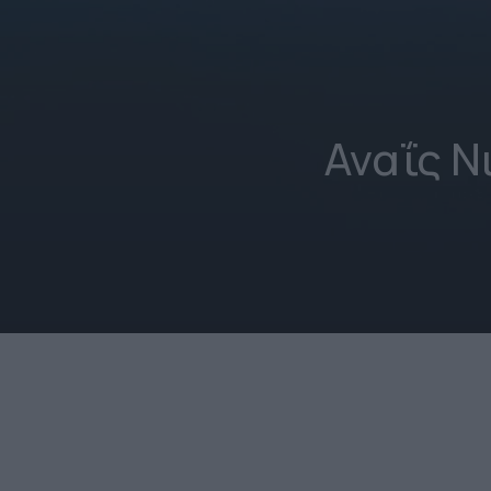
Αναΐς Ν