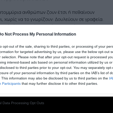
ατομμύρια ανθρώπων ζουν έτσι ή πεθαίνουν
ι, χωρίς να το γνωρίζουν: Δουλεύουν σε γραφεία.
γούν ένα αυτοκίνητο. Κάνουν πικνίκ με τις
ογένειές τους. Μεγαλώνουν παιδιά. Και μετά
Do Not Process My Personal Information
αίνουν ένα είδος σοκ και δέους, ένα πρόσωπο,
to opt-out of the sale, sharing to third parties, or processing of your per
 βιβλίο, ένα τραγούδι, μια ταινία, τους ξυπνά και
formation for targeted advertising by us, please use the below opt-out s
ς σώζει από τον θάνατο.
r selection. Please note that after your opt-out request is processed y
eing interest-based ads based on personal information utilized by us or
disclosed to third parties prior to your opt-out. You may separately opt-
σμένοι δεν ξυπνούν ποτέ. Στην
losure of your personal information by third parties on the IAB’s list of
γματικότητα, λοιπόν, ζωή γνωρίζουν τι
. This information may also be disclosed by us to third parties on the
IA
αίνει μόνο εκείνοι που αγωνίζονται, υποφέρουν,
Participants
that may further disclose it to other third parties.
τεύονται δύσκολους χαρακτήρες, υπομένουν τις
ιξοότητες, σκοντάφτουν από ήττα σε ήττα και
l Data Processing Opt Outs
ι σηκώνονται.