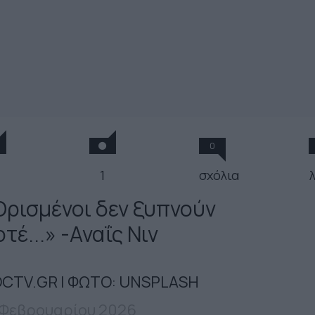
0
1
σχόλια
Ορισμένοι δεν ξυπνούν
τέ...» -Αναΐς Νιν
CTV.GR | ΦΩΤΟ: UNSPLASH
 Φεβρουαρίου 2026