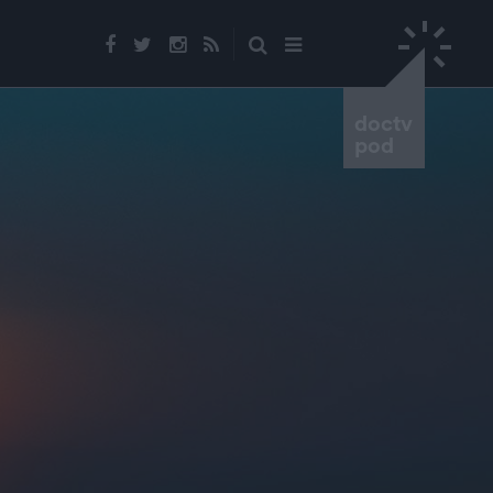
doctv
pod