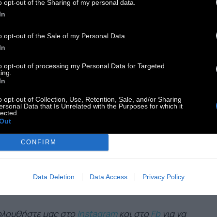
o opt-out of the Sharing of my personal data.
In
ναΐς Νιν (Anaïs Nin, 21 Φεβρουαρίου 1903 – 14
ουαρίου 1977) ήταν Γαλλίδα συγγραφέας,
o opt-out of the Sale of my Personal Data.
In
ιδεύτρια και δοκιμιογράφος. Έγινε περισσότερο
στή μέσα από την έκδοση των ημερολογίων της.
to opt-out of processing my Personal Data for Targeted
ing.
τευε πως την ελευθερία μας τη χαρίζει μόνο το
In
ρύ κι επίπονο ταξίδι προς την αυτογνωσία.
o opt-out of Collection, Use, Retention, Sale, and/or Sharing
ersonal Data that Is Unrelated with the Purposes for which it
lected.
Out
αβάστε επίσης:
CONFIRM
ναΐς Νιν είπε
 σήμερα: Η Νίνα Σιμόν είπε
ς έγινε ένας κακός άνθρωπος
Data Deletion
Data Access
Privacy Policy
ολουθήστε μας στο
Instagram
και στο
Fb
για να