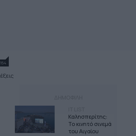
154
λέξεις
ΔΗΜΟΦΙΛΗ
IT LIST
Καλησπερίτης:
Το κινητό σινεμά
του Αιγαίου