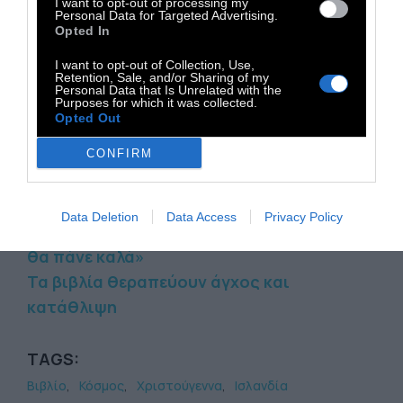
εκδίδονται, και περισσότερους βιβλιόφιλους
I want to opt-out of processing my
Personal Data for Targeted Advertising.
από οποιαδήποτε άλλη στον κόσμο. Ένας
Opted In
στους 10 Ισλανδούς θα εκδώσει μάλιστα
I want to opt-out of Collection, Use,
κάποια στιγμή στην ζωή του ένα βιβλίο.
Retention, Sale, and/or Sharing of my
Personal Data that Is Unrelated with the
Purposes for which it was collected.
Opted Out
Διαβάστε επίσης:
CONFIRM
Silfra: Αγκαλιάζοντας δύο ηπείρους στην
Ισλανδία
Data Deletion
Data Access
Privacy Policy
Οι Ισλανδοί ζουν με τη φιλοσοφία ότι «όλα
θα πάνε καλά»
Τα βιβλία θεραπεύουν άγχος και
κατάθλιψη
TAGS:
Βιβλίο
Κόσμος
Χριστούγεννα
Ισλανδία