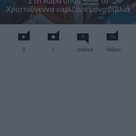
Στη χώρα όπου
τα
Χριστούγεννα χαρίζουν μόνο βιβλία
0
175
0
1
σχόλια
λέξεις