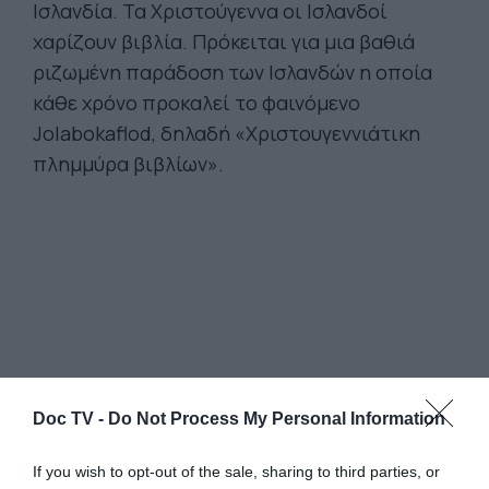
Ισλανδία. Τα Χριστούγεννα οι Ισλανδοί
χαρίζουν βιβλία. Πρόκειται για μια βαθιά
ριζωμένη παράδοση των Ισλανδών η οποία
κάθε χρόνο προκαλεί το φαινόμενο
Jolabokaflod, δηλαδή «Χριστουγεννιάτικη
πλημμύρα βιβλίων».
Doc TV -
Do Not Process My Personal Information
If you wish to opt-out of the sale, sharing to third parties, or