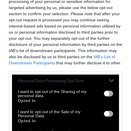
processing of your personal or sensitive information for
targeted advertising by us, please use the below opt-out
Στη μικρή χώρα των 329.000 κατοίκων η
section to confirm your selection. Please note that after your
πλειονότητα των βιβλίων πωλείται από τον
opt-out request is processed you may continue seeing
Σεπτέμβριο μέχρι τον Δεκέμβριο και εφόσον
interest-based ads based on personal information utilized by
us or personal information disclosed to third parties prior to
όλα τα νοικοκυριά παραλάβουν τον δωρεάν
your opt-out. You may separately opt-out of the further
ετήσιο κατάλογο με όλες τις νέες
disclosure of your personal information by third parties on the
κυκλοφορίες, οι Ισλανδοί κάνουν τις επιλογές
IAB’s list of downstream participants. This information may
also be disclosed by us to third parties on the
IAB’s List of
τους. «Δεν είναι απλώς ένας κατάλογος που
Downstream Participants
that may further disclose it to other
παίρνουν όλοι στην πόρτα τους και μετά τον
third parties.
αγνοούν. Τα βιβλία εδώ συγκεντρώνουν
Personal Data Processing Opt Outs
μεγάλη προσοχή» λέει στο BBC ο Μπαλντούρ
Μπχάρνασον, ερευνητής που έχει μελετήσει
I want to opt-out of the Sharing of my
personal data.
το βιβλιοφιλικό φαινόμενο στην Ισλανδία:
Opted In
I want to opt-out of the Sale of my
Η χώρα έχει αναλογικά περισσότερους
Personal Data.
Opted In
συγγραφείς, περισσότερα βιβλία που