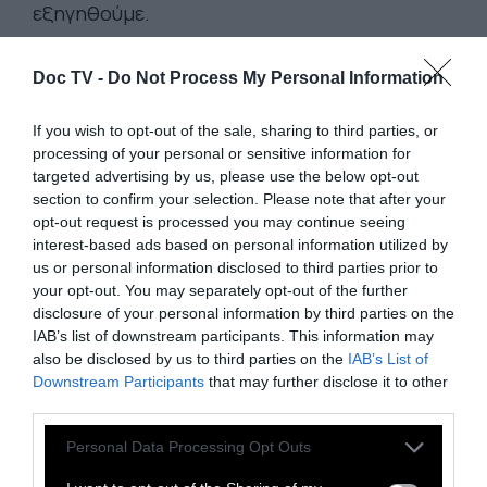
εξηγηθούμε.
Ο ΡΟΜΑΝΤΙΚΟΣ ΕΡΩΤΑΣ ΕΜΦΑΝΙΖΕΤΑΙ στις
Doc TV -
Do Not Process My Personal Information
απαρχές της εφηβείας.
Έρχεται όπως ο
If you wish to opt-out of the sale, sharing to third parties, or
κακός λύκος στις σκοτεινιές του δάσους της
processing of your personal or sensitive information for
διευρυμένης μας κοινωνικοποίησης, να
targeted advertising by us, please use the below opt-out
ταράξει τα νερά της παρωχημένης
section to confirm your selection. Please note that after your
opt-out request is processed you may continue seeing
παιδικότητας. Έρχεται να αμφισβητήσει τις
interest-based ads based on personal information utilized by
κατακτήσεις και την αλαζονεία της
us or personal information disclosed to third parties prior to
υποτιθέμενης παντοδυναμίας που τάχα
your opt-out. You may separately opt-out of the further
disclosure of your personal information by third parties on the
έχουμε κατακτήσει μαθαίνοντας δυο
IAB’s list of downstream participants. This information may
γράμματα και κλωτσώντας ένα τόπι. Έρχεται
also be disclosed by us to third parties on the
IAB’s List of
σχεδόν να γελοιοποιήσει τη σχετική
Downstream Participants
that may further disclose it to other
third parties.
αυτονομία που μέχρι εκείνο το σημείο
απολαμβάνουμε, προσφέροντας το
Personal Data Processing Opt Outs
μεγαλειώδες όραμα της ενηλικίωσης. Ο