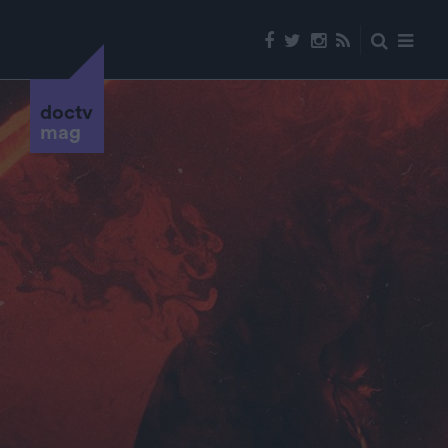
doctv
mag