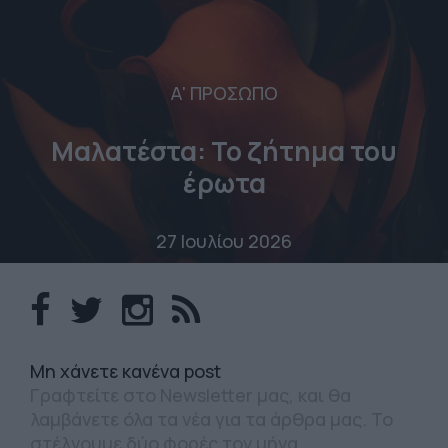
Α' ΠΡΟΣΩΠΟ
Μαλατέστα: Το ζήτημα του
έρωτα
27 Ιουλίου 2026
Mη χάνετε κανένα post
Γραφτείτε στο Newsletter μας, και θα
λαμβάνετε όλα τα νέα για τα άρθρα μας. Το
στέλνουμε δύο φορές τον μήνα.