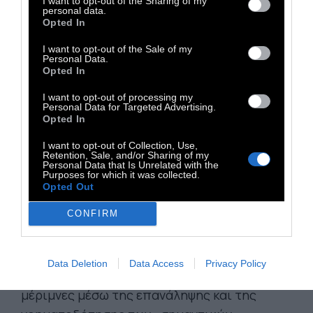
I want to opt-out of the Sharing of my
έρωτας λοιπόν, σκαρφαλώνει στην καρδιά
personal data.
Opted In
του έφηβου και τη γαργαλάει. Και τι
αμφιθυμική αίσθηση είναι το γαργάλημα
I want to opt-out of the Sale of my
Personal Data.
αλήθεια! Τι φοβερό μείγμα ευχαρίστησης και
Opted In
ενόχλησης!
I want to opt-out of processing my
Personal Data for Targeted Advertising.
Opted In
ΥΠΑΙΝΙΣΣΟΜΑΣΤΕ, ΛΟΙΠΟΝ, ΠΩΣ Ο ΕΡΩΤΑΣ
I want to opt-out of Collection, Use,
Retention, Sale, and/or Sharing of my
ΤΟΣΟ ΠΑΡΑΛΟΓΟΣ, τόσο μεθυστικός και
Personal Data that Is Unrelated with the
Purposes for which it was collected.
σαγηνευτικός,
μας τραβάει από τη μύτη
Opted Out
προς το καινούριο. Είναι ο ανανεωτής του
νοήματος και ο καταστροφέας του. Ο έρωτας
CONFIRM
είναι μια βίαιη εξέγερση ενάντια στον εαυτό.
Πιο συγκεκριμένα ίσως, στην εικόνα του
Data Deletion
Data Access
Privacy Policy
εαυτού που εκπληρώνεται στις καθημερινές
μέριμνες μέσω της επανάληψης και της