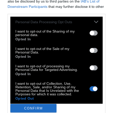
also be disclosed by us to third parties on the
IAB’s List of
Downstream Participants
that may further disclose it to other
third parties.
Personal Data Processing Opt Outs
I want to opt-out of the Sharing of my
personal data.
Opted In
Από ποια ανθρώπινη ανάγκη πηγάζει η
θεσμοθέτηση των γιορτών;
I want to opt-out of the Sale of my
Από την ανάγκη
Personal Data.
του ανθρώπου για ιεροτελεστία. Οι γιορτές
Opted In
βάζουν τάξη στη ζωή του, δημιουργούν ένα
I want to opt-out of processing my
Personal Data for Targeted Advertising.
διάλειμμα στη ρουτίνα, μια προσδοκία
Opted In
χαράς. Εχουμε θρησκευτικές γιορτές,
I want to opt-out of Collection, Use,
πολεμικές γιορτές, εθνικές γιορτές! Κάθε
Retention, Sale, and/or Sharing of my
Personal Data that Is Unrelated with the
πόλη και χωριό γιορτάζουν την
Purposes for which it was collected.
απελευθέρωσή τους, κάθε μέρα γιορτάζει και
Opted Out
ένας άγιος. Είναι ένα «παλιό διαφημιστικό
CONFIRM