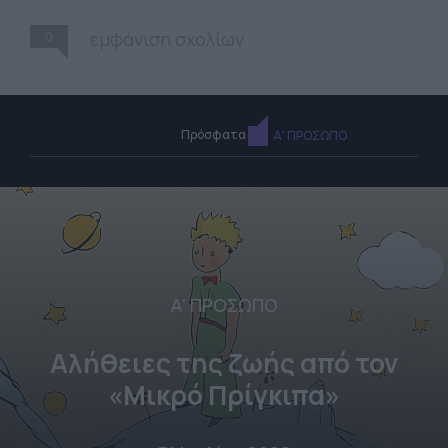
0
εμφάνιση σχολίων
Πρόσφατα
Α' ΠΡΟΣΩΠΟ
Α' ΠΡΟΣΩΠΟ
Αλήθειες της ζωής από τον
«Μικρό Πρίγκιπα»