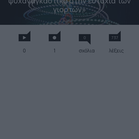
ψυχαναγκαστικό στην ευτυχία των
γιορτών»
0
737
0
1
σχόλια
λέξεις