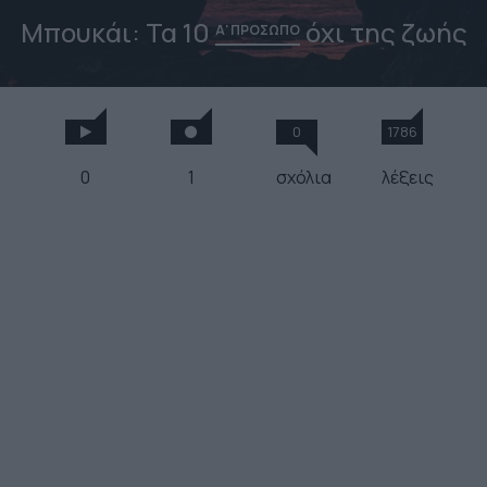
Μπουκάι: Τα 10
όχι της ζωής
Α' ΠΡΟΣΩΠΟ
0
1786
0
1
σχόλια
λέξεις