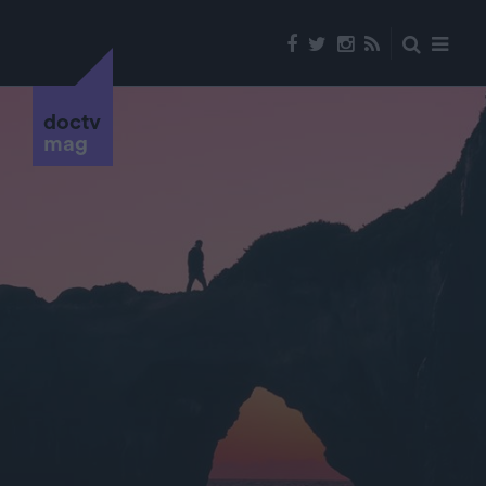
doctv
mag