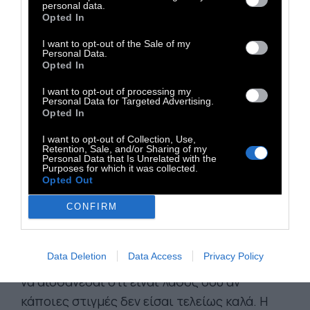
personal data.
φαντασίωση ότι πεθαίνουμε, αποτελούν
Opted In
συνηθισμένες αντιδράσεις, κοινές στους
I want to opt-out of the Sale of my
περισσότερους ανθρώπους μετά από μια
Personal Data.
Opted In
σημαντική απώλεια, ή τον θάνατο ενός
αγαπημένου προσώπου.
I want to opt-out of processing my
Personal Data for Targeted Advertising.
Opted In
Χρειάζεται να νιώσεις τον πόνο και όλα τα
I want to opt-out of Collection, Use,
συναισθήματα που τον συνοδεύουν: θλίψη,
Retention, Sale, and/or Sharing of my
Personal Data that Is Unrelated with the
θυμό, φόβο, ενοχή... Κάποιοι θα σου πουν:
Purposes for which it was collected.
Opted Out
«Πρέπει να φανείς δυνατός». Μην τους
δώσεις σημασία. Δεν είναι ανάγκη να φανείς
CONFIRM
τίποτα, μη σταματήσεις να είσαι όπως
αισθάνεσαι. Δεν χρειάζεται να δίνεις
Data Deletion
Data Access
Privacy Policy
εξηγήσεις, ούτε να ζητάς την άδεια. Ούτε και
να αισθάνεσαι ότι είναι λάθος σου αν
κάποιες στιγμές δεν είσαι τελείως καλά. Η