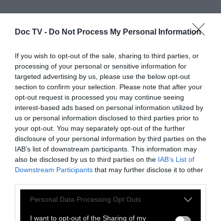
Doc TV -
Do Not Process My Personal Information
If you wish to opt-out of the sale, sharing to third parties, or
processing of your personal or sensitive information for
targeted advertising by us, please use the below opt-out
section to confirm your selection. Please note that after your
opt-out request is processed you may continue seeing
interest-based ads based on personal information utilized by
us or personal information disclosed to third parties prior to
your opt-out. You may separately opt-out of the further
disclosure of your personal information by third parties on the
6. Ο φόβος μήπως τρελαθώ.
Όλοι μπορεί
IAB’s list of downstream participants. This information may
να βιώσουμε έντονα συναισθήματα ως
also be disclosed by us to third parties on the
IAB’s List of
Downstream Participants
that may further disclose it to other
απάντηση στην κατάσταση του πένθους,
third parties.
χωρίς αυτό να μας κάνει να χάσουμε τη
διανοητική μας ισορροπία. Η θλίψη, ο θυμός,
Personal Data Processing Opt Outs
η ενοχή, η σύγχυση, η απελπισία, μέχρι και η
I want to opt-out of the Sharing of my