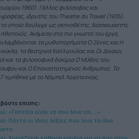
ουαρίου 1960). Γάλλος φιλόσοφος και
γραφέας, ιδρυτής του Theatre du Travail (1935),
 το οποίο δούλεψε ως σκηνοθέτης, διασκευαστής
 ηθοποιός. Ανάμεσα στα πιο γνωστά του έργα,
ιλαμβάνονται τα μυθιστορήματα Ο Ξένος και Η
ούκλα, τα θεατρικά Καλλιγούλας και Οι Δίκαιοι,
ά και τα φιλοσοφικά δοκίμια Ο Μύθος του
σσυφου και Ο Επαναστατημένος Άνθρωπος. Το
7 τιμήθηκε με το Νόμπελ Λογοτεχνίας.
αβάστε επίσης:
ύ: «Γοητεία είναι να σου λένε ναι...»
ύ: Πάντα οι ίδιες λέξεις που λένε τα ίδια
ματα
μύ: Χρειάζεται καθαρή καρδιά για να πας στην