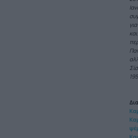
Ιαν
συγ
για
και
περ
Παν
αλλ
Σί
195
Δι
Καμ
Καμ
ψέ
Κα