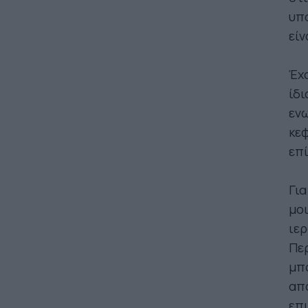
υπ
είν
Έχο
ίδι
ενω
κεφ
επί
Για
μοι
ιερ
Περ
μπο
απο
επι