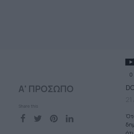
0
Α' ΠΡΟΣΩΠΟ
DO
21
Share this
Ότα
δημ
ότι