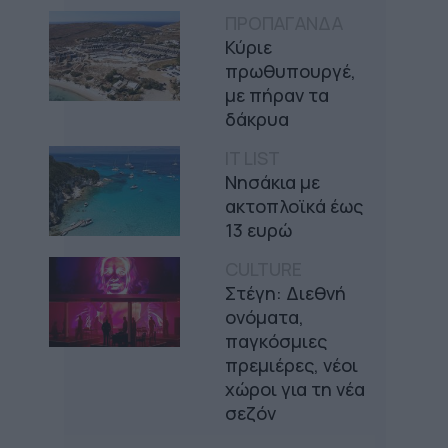
ΠΡΟΠΑΓΑΝΔΑ
Κύριε
πρωθυπουργέ,
με πήραν τα
δάκρυα
IT LIST
Νησάκια με
ακτοπλοϊκά έως
13 ευρώ
CULTURE
Στέγη: Διεθνή
ονόματα,
παγκόσμιες
πρεμιέρες, νέοι
χώροι για τη νέα
σεζόν