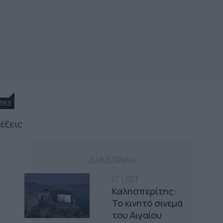
383
λέξεις
ΔΗΜΟΦΙΛΗ
IT LIST
Καλησπερίτης:
Το κινητό σινεμά
του Αιγαίου