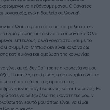
οχρεωμένοι να πεθάνουμε μόνοι. Ο θάνατος
αι μοναχικός, ενώ η δουλεία συλλογική.
υν κι άλλοι το μερτικό τους, και μάλιστα την
α στιγμή μ’ εμάς, αυτό είναι το σημαντικό. Όλοι
μένοι, επιτέλους, αλλά γονατιστοί και με το
άλι σκυμμένο. Μήπως δεν είναι καλό να ζω
σης κατ’ εικόνα και ομοίωση της κοινωνίας;
 να γίνει αυτό, δεν θα ’πρεπε η κοινωνία να μου
άζει; Η απειλή, η ατίμωση, η αστυνομία είναι τα
ά μυστήρια τούτης της ομοιότητας.
ιφρονημένος, παγιδευμένος, καταπιεσμένος, θα
ρώ τότε να δείξω όλες τις ικανότητές μου, ν’
λαύσω τον εαυτό μου όπως είναι, να είμαι
τέλους φυσικός.