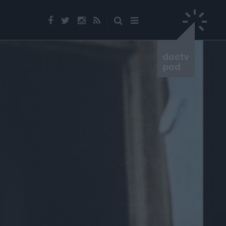
doctv
pod