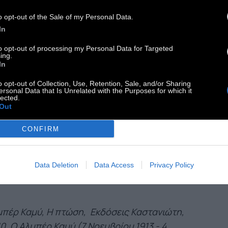
στρέψουμε το συλλογισμό για να
o opt-out of the Sale of my Personal Data.
ιαμβεύσουμε.
In
to opt-out of processing my Personal Data for Targeted
ύ δεν γινόταν να καταδικάσουμε τους άλλους,
ing.
In
ίς αμέσως να κρίνουμε τον εαυτό μας, θα ’πρεπε
ρίξουμε όλα τα βάρη πάνω μας, για να έχουμε το
o opt-out of Collection, Use, Retention, Sale, and/or Sharing
ersonal Data that Is Unrelated with the Purposes for which it
αίωμα να κρίνουμε τους άλλους. Αφού κάθε
lected.
Out
αστής καταλήγει μια μέρα μετανοητής, θα
επε να πάρουμε το δρόμο από την αντίθετη
CONFIRM
εύθυνση και να γίνουμε πρώτα μετανοητές, για
καταλήξουμε τελικά σε δικαστές. Με
Data Deletion
Data Access
Privacy Policy
ρακολουθείτε;
πέρ Καμύ, Η πτώση, Εκδόσεις Καστανιώτη,
0. Ο Αλμπέρ Καμύ (7 Νοεμβρίου 1913 - 4