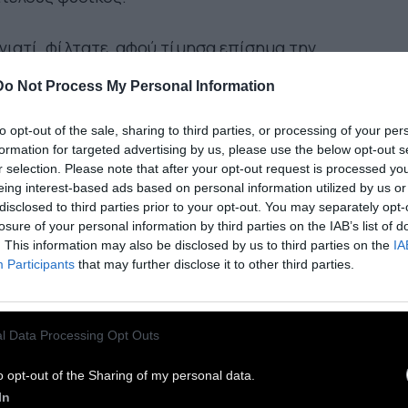
γιατί, φίλτατε, αφού τίμησα επίσημα την
υθερία, αποφάσισα στα κρυφά ότι έπρεπε να την
Do Not Process My Personal Information
ραδώσω χωρίς καθυστέρηση σε οποιονδήποτε.
, κάθε φορά που μου δίνεται η ευκαιρία, κάνω
to opt-out of the sale, sharing to third parties, or processing of your per
υγμα στην εκκλησία μου, στο Μέξικο Σίτι,
formation for targeted advertising by us, please use the below opt-out s
r selection. Please note that after your opt-out request is processed y
σκαλώ τον καλό λαό να υποταχτεί και να
eing interest-based ads based on personal information utilized by us or
διώξει ταπεινά τις ανέσεις της δουλείας, έστω
disclosed to third parties prior to your opt-out. You may separately opt-
αν χρειάζεται να την παρουσιάσω σαν τη γνήσια
losure of your personal information by third parties on the IAB’s list of
. This information may also be disclosed by us to third parties on the
IA
υθερία.
Participants
that may further disclose it to other third parties.
δεν είμαι τρελός, συνειδητοποιώ ότι η σκλαβιά
 πρόκειται να’ ρθει αύριο. Θα είναι ένα από τα
l Data Processing Opt Outs
θά του μέλλοντος, αυτό είν’ όλο. Ανακάλυψα ότι,
o opt-out of the Sharing of my personal data.
σμένοντας τον ερχομό των αφεντάδων με τις
In
γες τους, οφείλουμε, όπως ο Κοπέρνικος, να