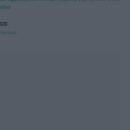
λάδα
GS:
πέρ Καμύ