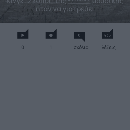
Κινγκ: Σκοπός της
μουσικής
ήταν να γιατρεύει
0
435
0
1
σχόλια
λέξεις