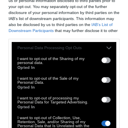
us or personal information disclosed to third parties prior to
σύμπαν. Για πολλούς ανθρώπους, τούτοι οι
your opt-out. You may separately opt-out of the further
οικισμοί αντιπροσώπευαν το σύνολο του
disclosure of your personal information by third parties on the
IAB’s list of downstream participants. This information may
γνωστού κόσμου. Οι αντιλήψεις ήταν τοπικές
also be disclosed by us to third parties on the
IAB’s List of
και μεταδίδονταν απ’ τον ένα στον άλλο. Τα
Downstream Participants
that may further disclose it to other
αίτια των φαινομένων αποδίδονταν σε
third parties.
πράγματα αόρατα. Όπως ακριβώς το
Personal Data Processing Opt Outs
παγωμένο περιβάλλον της Αρκτικής
I want to opt-out of the Sharing of my
διαμόρφωνε τις σκέψεις των Εσκιμώων, έτσι
personal data.
Opted In
και το συχνά σκληρό και εχθρικό τοπίο της
βορειοδυτικής Ελλάδας διαμόρφωνε τις
I want to opt-out of the Sale of my
Personal Data.
πεποιθήσεις των Ηπειρωτών.
Opted In
I want to opt-out of processing my
Personal Data for Targeted Advertising.
Opted In
Κρίστοφερ Κινγκ. Ηπειρώτικο μοιρολόι,
Μετάφραση: Αριστείδης Μαλλιαρός, εκδ.
I want to opt-out of Collection, Use,
Retention, Sale, and/or Sharing of my
ΔΩΜΑ. Ο Κρίστοφερ Κινγκ, βραβευμένος
Personal Data that Is Unrelated with the