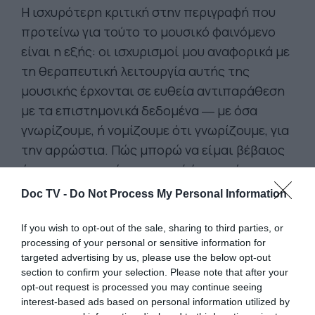
Η ισχυρότερη κριτική στην περιγραφή που
προτείνω για τούτο το μουσικό φαινόμενο
είναι η εξής: οι ισχυρισμοί μου αναφορικά με
τη θεραπευτική λειτουργία αυτής της
μουσικής έρχονται σε ευθεία αντιπαράθεση
με τα επιστημονικά δεδομένα ― με όσα
γνωρίζουμε, ή νομίζουμε ότι γνωρίζουμε, για
την αρρώστια. Πώς μπορώ να είμαι βέβαιος
ότι η συγκεκριμένη μουσική έχει πράγματι
θεραπευτική δράση; Η ιαματική λειτουργία
Doc TV -
Do Not Process My Personal Information
της μουσικής είναι κάτι πραγματικό ή
φανταστικό;
If you wish to opt-out of the sale, sharing to third parties, or
processing of your personal or sensitive information for
targeted advertising by us, please use the below opt-out
Προτού οι εξωγενείς δυνάμεις της
section to confirm your selection. Please note that after your
νεωτερικότητας διεισδύσουν στην ελληνική
opt-out request is processed you may continue seeing
interest-based ads based on personal information utilized by
ύπαιθρο, κάθε χωριό ήταν ένα ολόκληρο