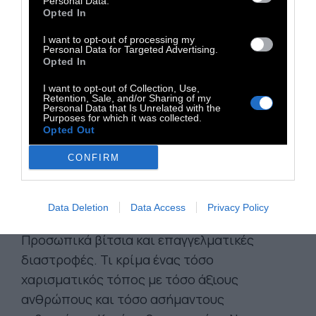
Τότε όπως και τώρα;
Personal Data.
Opted In
Ευτυχώς, στο τέλος υπάρχει πάντα το Αιγαίο.
I want to opt-out of processing my
Personal Data for Targeted Advertising.
Αυτό το Αιγαίο της Παναγίας, το βαθύ και το
Opted In
γαλάζιο με τα πανηγύρια και την ασετυλίνη,
I want to opt-out of Collection, Use,
Retention, Sale, and/or Sharing of my
οι ψαράδες να ματσακωνίζουν τα καΐκια.
Personal Data that Is Unrelated with the
Purposes for which it was collected.
Μυρίζω μίνιο και πίσσα.
Opted Out
CONFIRM
Τι τα θέλω τώρα αυτά εγώ; Εγώ που είμαι
τόσο μακριά από τη λογοτεχνία αλλά τόσο
μέσα στη θάλασσα. Μήπως τελικά αυτό θα με
Data Deletion
Data Access
Privacy Policy
σώσει; Τι άλλο; Όλα τόσο πρόσκαιρα.
Προσωπικά βίτσια και επαγγελματικές
διαστροφές. Τι κρίμα ένας τόσο
χαρισματικός τόπος με τόσο άξιους
ανθρώπους και τόσο ασήμαντους