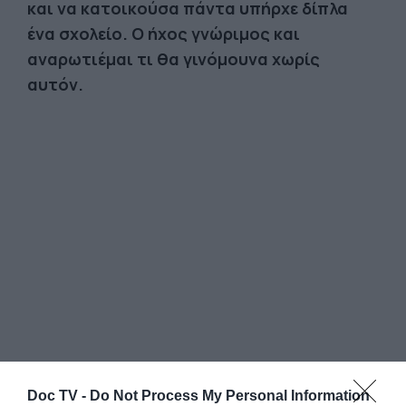
και να κατοικούσα πάντα υπήρχε δίπλα
ένα σχολείο. Ο ήχος γνώριμος και
αναρωτιέμαι τι θα γινόμουνα χωρίς
αυτόν.
Φαίνεται ότι η μουσική μόνο το ερέθισμα
Doc TV -
Do Not Process My Personal Information