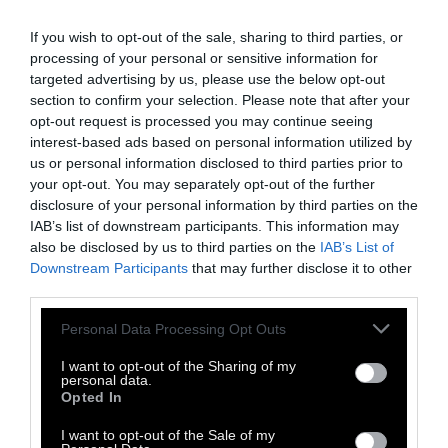
χρειάζεται γιατί ειλικρινά δεν θυμάμαι πώς
βρέθηκα στο πιάνο, άνοιξα το κασετόφωνο
If you wish to opt-out of the sale, sharing to third parties, or
σαν να ήξερα ότι αυτή η στιγμή δεν
processing of your personal or sensitive information for
targeted advertising by us, please use the below opt-out
επρόκειτο να επαναληφθεί και έπεσα στα
section to confirm your selection. Please note that after your
πλήκτρα με εκείνη
τη λαχτάρα που
opt-out request is processed you may continue seeing
αισθάνομαι όταν πέφτω στη θάλασσα
interest-based ads based on personal information utilized by
us or personal information disclosed to third parties prior to
κάτι καυτερές αυγουστιάτικες μέρες,
your opt-out. You may separately opt-out of the further
γυμνός, σαν να θέλω να χαθώ μες στο νερό
,
disclosure of your personal information by third parties on the
να νοιώσω τη θάλασσα να ορμάει και να
IAB’s list of downstream participants. This information may
also be disclosed by us to third parties on the
IAB’s List of
χάνεται μέσα μου. Και να χάνομαι μέσα της.
Downstream Participants
that may further disclose it to other
third parties.
Ιδού λοιπόν το αποτέλεσμα. Και μετά σιωπή.
Personal Data Processing Opt Outs
Κάποιο τηλεφώνημα. Και πάλι σιωπή. Γιατί
όμως η ίδια αγωνία και σήμερα και μάλιστα
I want to opt-out of the Sharing of my
personal data.
πιο έντονη; Γιατί άραγε τότε αυτή η θύμηση;
Opted In
Γιατί αυτή η σιωπή; Γιατί αυτές οι κραυγές;
I want to opt-out of the Sale of my