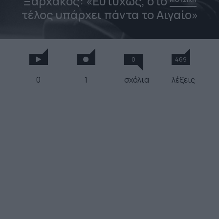
Ξαρχάκος: «Ευτυχώς, στο
τέλος υπάρχει πάντα το Αιγαίο»
0
469
0
1
σχόλια
λέξεις