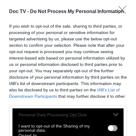
(Σύμβαση της Κωνσταντινούπολης), την
Doc TV -
οποία η Ελλάδα έχει κυρώσει με τον
Do Not Process My Personal Information
Ν.4531/2018.Η Επεξηγηματική Έκθεση της
If you wish to opt-out of the sale, sharing to third parties, or
Σύμβασης της Κωνσταντινούπολης
processing of your personal or sensitive information for
περιλαμβάνει δυο φορές αναφορά στην
targeted advertising by us, please use the below opt-out
section to confirm your selection. Please note that after your
Σύσταση για τις γυναικοκτονίες. Έτσι ο όρος
opt-out request is processed you may continue seeing
αυτός εντάσσει ένα έγκλημα στο πεδίο
interest-based ads based on personal information utilized by
εφαρμογής της Σύμβασης που επιβάλλει στα
us or personal information disclosed to third parties prior to
your opt-out. You may separately opt-out of the further
κράτη την λήψη ειδικών μέτρων για την
disclosure of your personal information by third parties on the
πρόληψη, την ευαισθητοποίηση, την
IAB’s list of downstream participants. This information may
εκπαίδευση, την ενημέρωση, την καταγραφή
also be disclosed by us to third parties on the
IAB’s List of
Downstream Participants
και την τήρηση στατιστικών που αφορούν
that may further disclose it to other
third parties.
τις γυναικοκτονίες.
Personal Data Processing Opt Outs
Το να λες λοιπόν ότι «δεν υπάρχει
I want to opt-out of the Sharing of my
γυναικοκτονια νομικά» είναι αβάσιμο. Η
personal data.
Opted In