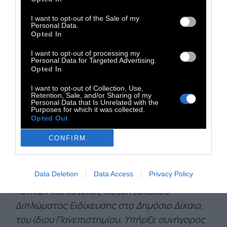
Ελλάδα υπέχει υποχρεώσεις διεθνούς
I want to opt-out of the Sale of my
δικαίου για την λήψη όλων των ανωτέρω
Personal Data.
μέτρων που αφορούν τις γυναικοκτονίες και
Opted In
οι υποχρεώσεις αυτές είναι νομικά
I want to opt-out of processing my
Personal Data for Targeted Advertising.
δεσμευτικές. Όταν επιμένεις ότι «δεν
Opted In
υπάρχει γυναικοκτονία, μόνο
I want to opt-out of Collection, Use,
ανθρωποκτονία» είσαι απλά μέρος του
Retention, Sale, and/or Sharing of my
Personal Data that Is Unrelated with the
προβλήματος.
Purposes for which it was collected.
Opted Out
CONFIRM
O Βασίλης Σωτηρόπουλος είναι δικηγόρος
πτυχιούχος του Τμήματος Νομικής του
Data Deletion
Data Access
Privacy Policy
Εθνικού και Καποδιστριακού Πανεπιστημίου
Αθηνών και κάτοχος Μεταπτυχιακού
Διπλώματος Ειδίκευσης στο Δημόσιο Δίκαιο,
του ίδιου Πανεπιστημίου. Υπήρξε συνήγορος