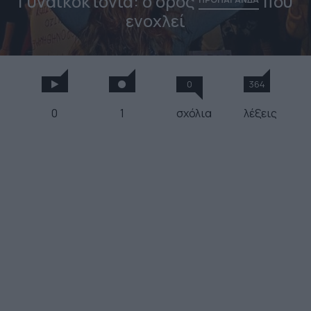
Γυναικοκτονία: ο όρος
που
ενοχλεί
0
364
0
1
σχόλια
λέξεις