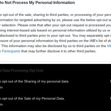
Do Not Process My Personal Information
σοβαρή προειδοποίηση ήρθε καθώς οι
γκόσμιες ανισότητες στην πρόσβαση στο
to opt-out of the sale, sharing to third parties, or processing of your per
όλιο συνεχίζουν να διευρύνονται. Περισσότερες
formation for targeted advertising by us, please use the below opt-out s
r selection. Please note that after your opt-out request is processed y
 τις μισές δόσεις στον κόσμο έχουν χορηγηθεί
eing interest-based ads based on personal information utilized by us or
 τώρα σε μόλις 10 πλούσιες χώρες, που
disclosed to third parties prior to your opt-out. You may separately opt-
τελούν λιγότερο από το 10% του παγκόσμιου
losure of your personal information by third parties on the IAB’s list of
. This information may also be disclosed by us to third parties on the
IA
θυσμού, ενώ πάνω από 100 χώρες δεν έχουν
Participants
that may further disclose it to other third parties.
ολιάσει κανέναν/μία, σε αντίθεση με πολλές από
 φτωχότερες χώρες που πρόκειται μόλις τώρα
λάβουν τις πρώτες παρτίδες εμβολίων εντός των
l Data Processing Opt Outs
όμενων εβδομάδων και μηνών. Οι οργανώσεις
o opt-out of the Sharing of my personal data.
ούν τις κυβερνήσεις να συμπεριλάβουν όλους
In
υς εργαζομένους/ες της πρώτης γραμμής στον
έα της υγείας στα σχέδια διανομής τους –
o opt-out of the Sale of my Personal Data.
μπεριλαμβανομένων εκείνων που συχνά
In
οούνται στην πανδημία όπως καθαριστές/ριες,