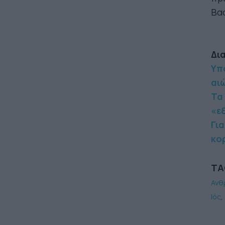
Βασ
Δι
Υπ
αι
Τα
«ε
Γι
κο
TA
Ανθ
Ιός