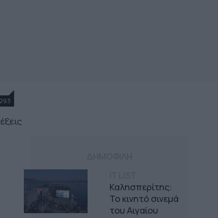
293
λέξεις
ΔΗΜΟΦΙΛΗ
IT LIST
Καλησπερίτης:
Το κινητό σινεμά
του Αιγαίου