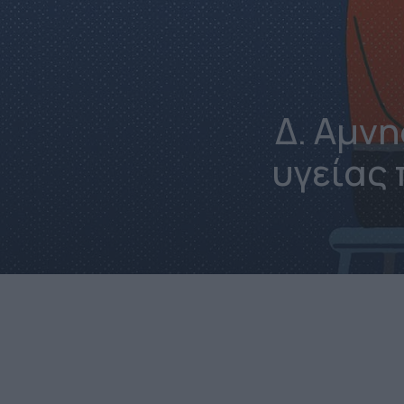
Δ. Αμν
υγείας 