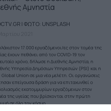
ιεθνής Αμνηστία
CTV.GR | ΦΩΤΟ: UNSPLASH
Μαρτίου 2021
λάχιστον 17.000 εργαζόμενοι/ες στον τομέα της
ίας έχουν πεθάνει από τον COVID-19 τον
ευταίο χρόνο, δήλωσε η Διεθνής Αμνηστία, η
θνής Υπηρεσία Δημόσιων Υπηρεσιών (PSI) και η
 Global Union σε μια νέα μελέτη. Οι οργανώσεις
ησαν επείγουσα δράση για να επιταχυνθεί ο
βολιασμός εκατομμυρίων εργαζόμενων στον
έα της υγείας που βρίσκονται στην πρώτη
μμή σε όλο τον κόσμο.