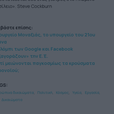
ίλειο». Steve Cockburn
αβάστε επίσης:
ουργείο Μοναξιάς, το υπουργείο του 21ου
ώνα
 λόμπι των Google και Facebook
ξαγοράζουν» την Ε.Έ.
ατί μειώνονται παγκοσμίως τα κρούσματα
ρονοϊού;
GS:
ρώπινα δικαιώματα
Πολιτική
Κόσμος
Υγεία
Εργασία
Δικαιώματα