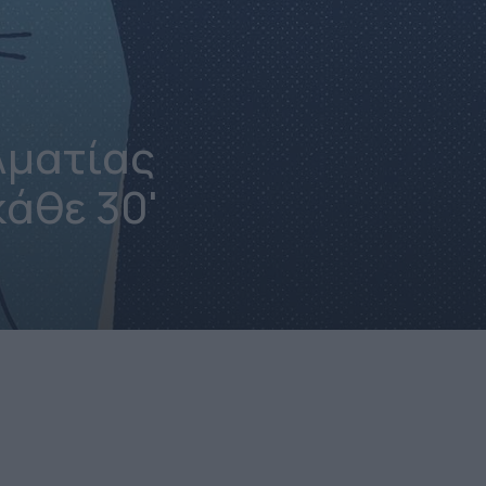
λματίας
κάθε 30'