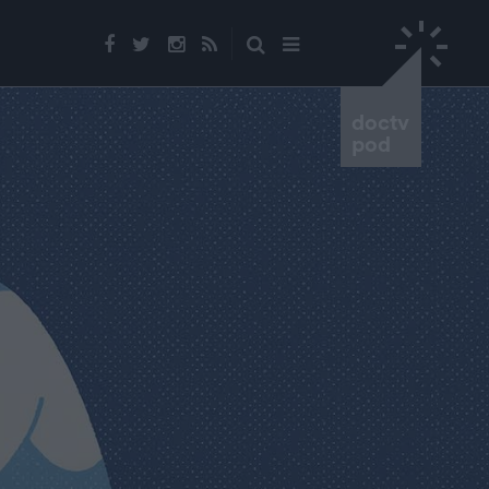
doctv
pod