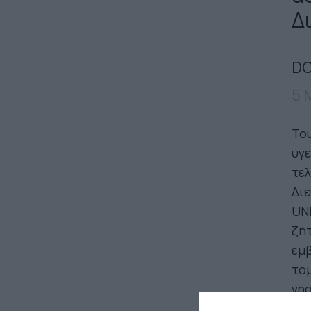
Δ
DO
5 
Του
υγε
τελ
Διε
UNI
ζήτ
εμ
τομ
γρα