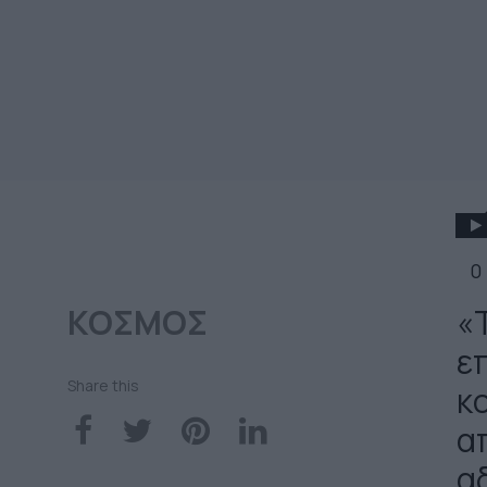
0
ΚΟΣΜΟΣ
«
ε
Share this
κ
α
αδ