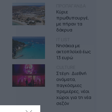
ΠΡΟΠΑΓΑΝΔΑ
Κύριε
πρωθυπουργέ,
με πήραν τα
δάκρυα
IT LIST
Νησάκια με
ακτοπλοϊκά έως
13 ευρώ
CULTURE
Στέγη: Διεθνή
ονόματα,
παγκόσμιες
πρεμιέρες, νέοι
χώροι για τη νέα
σεζόν