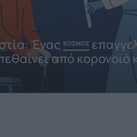
ηστία: Ένας
επαγγε
ΚΟΣΜΟΣ
πεθαίνει από κορονοϊό 