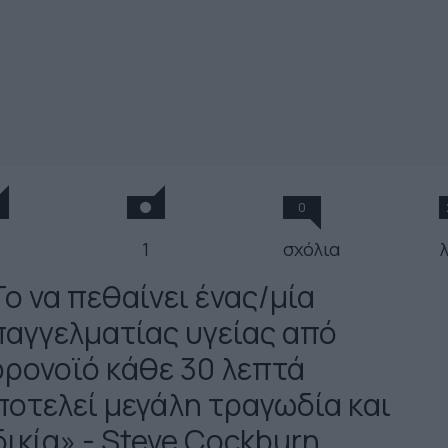
0
1
σχόλια
Το να πεθαίνει ένας/μία
παγγελματίας υγείας από
ορονοϊό κάθε 30 λεπτά
ποτελεί μεγάλη τραγωδία και
ικία» - Steve Cockburn,