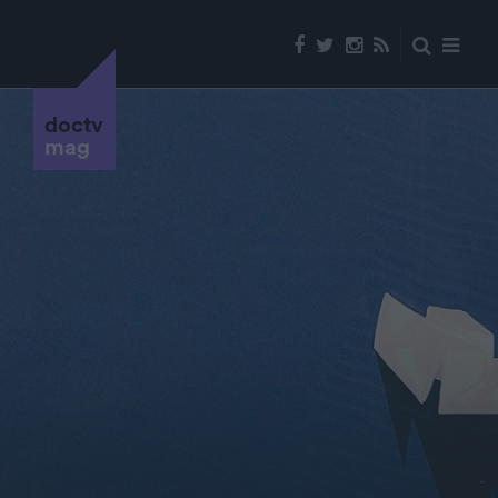
doctv
mag