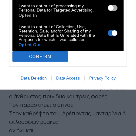
Λες κι έχει ανάσας βρέφους πέρασμα
I want to opt-out of processing my
προπορευτεί
Personal Data for Targeted Advertising.
Opted In
Που βλέπεις τόσο καθαρά να πλησιάζουν απ’
I want to opt-out of Collection, Use,
αντίκρυ τα όρη
Retention, Sale, and/or Sharing of my
Personal Data that Is Unrelated with the
Και μια φωνή παλαιού περιστεριού να σχίζει
Purposes for which it was collected.
κύμα και να χάνεται
Opted Out
CONFIRM
Αν είναι άγιον το του αγαθού πάλι απ’ τον
αέρα
Τού επιστρέφεται. Τόσο απ’ τα ίδια της
Data Deletion
Data Access
Privacy Policy
παιδιά η Ευ-Μορφία πληθαίνει και μεγαλώνει
ο άνθρωπος πριν δυο και τρεις φορές
Τον παραστήσει ο ύπνος
Στον καθρέφτη του. Δρέποντας μανταρίνια ή
φιλοσόφων ρύακες
αν όχι και