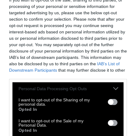
If you wish to opt-out of the sale, sharing to third parties, or
Όπως η αίγλη από τις μορφές των
processing of your personal or sensitive information for
αγαλμάτων.
targeted advertising by us, please use the below opt-out
section to confirm your selection. Please note that after your
opt-out request is processed you may continue seeing
interest-based ads based on personal information utilized by
Σε μπλε Ιουλίτας
us or personal information disclosed to third parties prior to
Και σε θραύσμα Βρισηίδας βρίσκεται και σε
your opt-out. You may separately opt-out of the further
disclosure of your personal information by third parties on the
κοχύλι Ευρίπου
IAB’s list of downstream participants. This information may
Εκείνο που εννοώ. Θέλει να ‘χε άγριες πείνες
also be disclosed by us to third parties on the
IAB’s List of
άπνοιας ο Αύγουστος
Downstream Participants
that may further disclose it to other
third parties.
Για να ζητάει μελτέμι· ώστε στο φρύδι ν’
αφήνει λίγο αλάτι και
Personal Data Processing Opt Outs
Στον ουρανό ένα μπλε που τ’ όνομά του μέσα
I want to opt-out of the Sharing of my
στα πολλά τ’ ακούς
personal data.
Opted In
ευώνυμο
I want to opt-out of the Sale of my
Personal Data.
Στο βάθος όμως είναι μπλε Ιουλίτας
Opted In