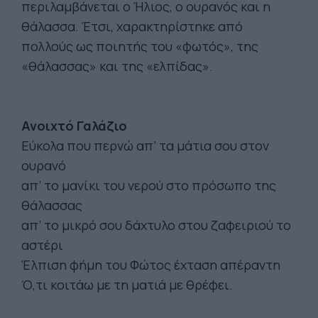
περιλαμβάνεται ο Ήλιος, ο ουρανός και η
θάλασσα. Έτσι, χαρακτηρίστηκε από
πολλούς ως ποιητής του «φωτός», της
«θάλασσας» και της «ελπίδας».
Ανοιχτό Γαλάζιο
Εύκολα που περνώ απ’ τα μάτια σου στον
ουρανό
απ’ το μανίκι του νερού στο πρόσωπο της
θάλασσας
απ’ το μικρό σου δάχτυλο στου ζαφειριού το
αστέρι
Έλπιση φήμη του Φώτος έχταση απέραντη
Ό,τι κοιτάω με τη ματιά με θρέφει.