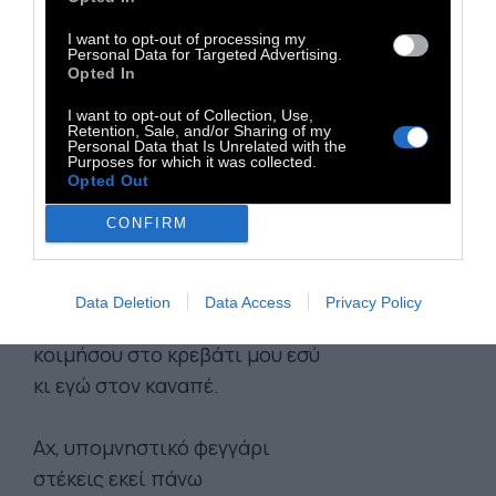
πετάγεται έξω απ’ το άρωμά του
I want to opt-out of processing my
φωνάζοντας
Personal Data for Targeted Advertising.
νύχτωσε βγες να δεις
Opted In
και είδα να χαράζεται ψηλά
I want to opt-out of Collection, Use,
Retention, Sale, and/or Sharing of my
ένα μισό και ούτε φεγγάρι
Personal Data that Is Unrelated with the
Purposes for which it was collected.
σα μαχαιριά σε υπερφυσικό
Opted Out
θεού σαγόνι ή μάλλον
CONFIRM
σαν φιλιού το κάτω χείλος
και το επάνω να φιλάει το σκοτάδι
–ποιος και σε ποιον μισοείπε:
Data Deletion
Data Access
Privacy Policy
αν είναι αργά
κοιμήσου στο κρεβάτι μου εσύ
κι εγώ στον καναπέ.
Αχ, υπομνηστικό φεγγάρι
στέκεις εκεί πάνω