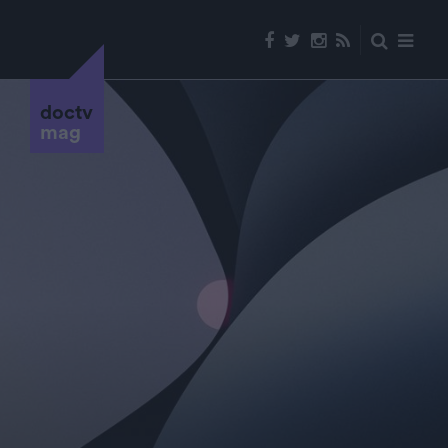
doctv
mag