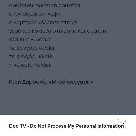
ανεβαίνει φωτεινή ρουκέτα
στον ουρανό η νύφη
ο γαμπρός κόλλησε στη γη
γεμάτος κόκκινα στίγματα και στάχτη
κλαίει η γυναίκα
το φεγγάρι γελάει
το φεγγάρι κλαίει
η γυναίκα γελάει
Κική Δημουλά, «Μισό φεγγάρι »
Doc TV -
Do Not Process My Personal Information