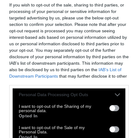
If you wish to opt-out of the sale, sharing to third parties, or
processing of your personal or sensitive information for
targeted advertising by us, please use the below opt-out
section to confirm your selection. Please note that after your
opt-out request is processed you may continue seeing
interest-based ads based on personal information utilized by
us or personal information disclosed to third parties prior to
Βλέπω ένα γούβωμα βαθύ.
your opt-out. You may separately opt-out of the further
Ποιο χέρι αρπακτικό
disclosure of your personal information by third parties on the
μπήκε πήρε πολύ έφυγε
IAB’s list of downstream participants. This information may
also be disclosed by us to third parties on the
IAB’s List of
και δεν πρόφτασα;
Downstream Participants
that may further disclose it to other
third parties.
Άραγε σε ποιο όνειρο
Personal Data Processing Opt Outs
ανέθεσα του όλου τη φύλαξη
και το πήρε ο ύπνος;
I want to opt-out of the Sharing of my
personal data.
Opted In
Ακούω το νυχτολούλουδο
I want to opt-out of the Sale of my
Personal Data.
σαν κούκος ρολογιού
Opted In