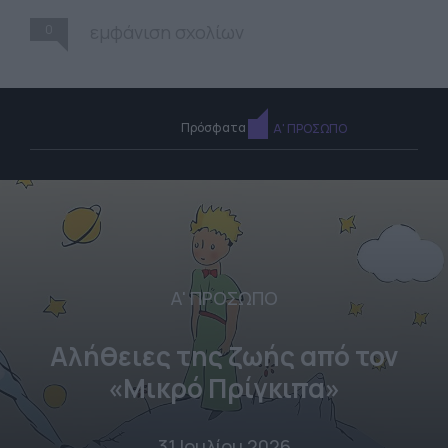
0
εμφάνιση σχολίων
Πρόσφατα
Α' ΠΡΟΣΩΠΟ
Α' ΠΡΟΣΩΠΟ
Αλήθειες της ζωής από τον
«Μικρό Πρίγκιπα»
31 Ιουλίου 2026