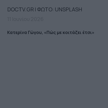
DOCTV.GR | ΦΩΤΟ: UNSPLASH
11 Ιουνίου 2026
Κατερίνα Γώγου, «Πώς με κοιτάζει έτσι»