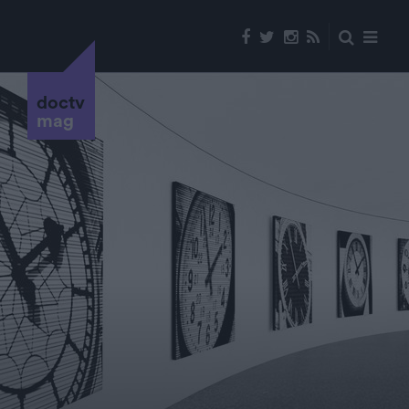
doctv
mag