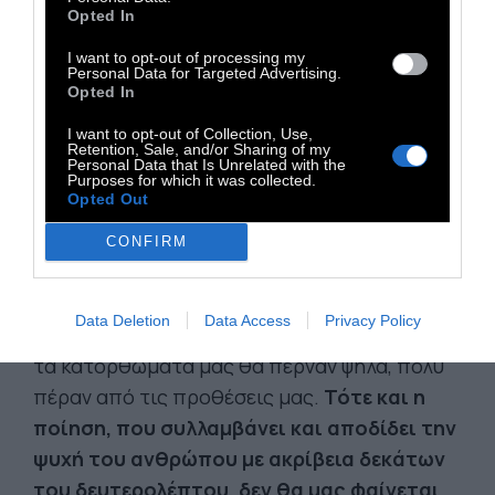
Opted In
να ’μαστε οι αιώνιοι νεόνυμφοι μιας
αγνώστου ταυτότητας ευτυχίας. Ύστερα, το
I want to opt-out of processing my
Personal Data for Targeted Advertising.
βάζουμε κάτω, και κάνουμε πως δεν
Opted In
καταλαβαίνουμε».
I want to opt-out of Collection, Use,
Retention, Sale, and/or Sharing of my
Personal Data that Is Unrelated with the
«Υπάρχει για όλα τα πράγματα μια έσχατη
Purposes for which it was collected.
Opted Out
εκδοχή, που δεν ωφελεί σε τίποτα να την
αγνοούμε ή να την περιπαίζουμε. Τα εμπόδια
CONFIRM
που μας τίθενται σήμερα τελούν υπό συνεχή
άρση και ανατροπή. Μια μέρα τα βαλανίδια
Data Deletion
Data Access
Privacy Policy
δεν θα πέφτουν κάτω από τη βαλανιδιά, ενώ
τα κατορθώματά μας θα περνάν ψηλά, πολύ
πέραν από τις προθέσεις μας.
Τότε και η
ποίηση, που συλλαμβάνει και αποδίδει την
ψυχή του ανθρώπου με ακρίβεια δεκάτων
του δευτερολέπτου, δεν θα μας φαίνεται