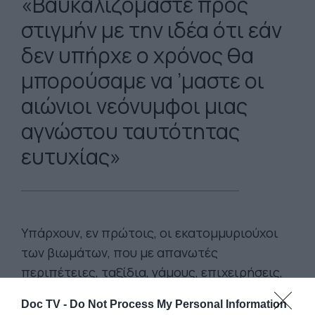
«Bαυκαλιζόμαστε προς
στιγμήν με την ιδέα ότι εάν
δεν υπήρχε ο χρόνος θα
μπορούσαμε να ’μαστε οι
αιώνιοι νεόνυμφοι μιας
αγνώστου ταυτότητας
ευτυχίας»
Υπάρχουν, εν πρώτοις, οι εκατομμυριούχοι
των βιωμάτων, που με απανωτές
περιπέτειες, ταξίδια, γάμους, επιχειρήσεις,
δολοπλοκίες, μυστικές συμφωνίες και τα
Doc TV -
Do Not Process My Personal Information
παρόμοια ζητούν να τον γεμίσουν, να τον