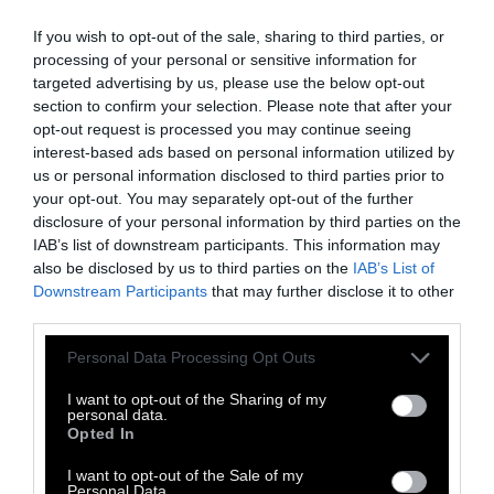
στουμπώσουν σε τέτοιο σημείο, που
If you wish to opt-out of the sale, sharing to third parties, or
κυριολεκτικά να μη βρίσκει τρόπο να
processing of your personal or sensitive information for
targeted advertising by us, please use the below opt-out
υποδηλώσει την παρουσία του· να ’ναι σαν να
section to confirm your selection. Please note that after your
μην αφορά τουλάχιστον τη δική τους
opt-out request is processed you may continue seeing
περίπτωση.
interest-based ads based on personal information utilized by
us or personal information disclosed to third parties prior to
your opt-out. You may separately opt-out of the further
Στο άλλο άκρο υπάρχουν οι μοναχικές
disclosure of your personal information by third parties on the
υπάρξεις, οι ασκητές, οι στυλίτες στο είδος
IAB’s list of downstream participants. This information may
also be disclosed by us to third parties on the
IAB’s List of
τους, που του αρνούνται τροφή κι
Downstream Participants
that may further disclose it to other
αισθάνονται ότι έτσι του έχουν αφαιρέσει
third parties.
κάθε υπόσταση· ότι ζούνε χωρίς να
Personal Data Processing Opt Outs
υπάγονται στους δικούς τους νόμους.
I want to opt-out of the Sharing of my
personal data.
Τέλος, υπάρχουμε κι εμείς, οι άλλοι, που
Opted In
βαυκαλιζόμαστε προς στιγμήν με την ιδέα
I want to opt-out of the Sale of my
ότι εάν δεν υπήρχε ο χρόνος θα μπορούσαμε
Personal Data.