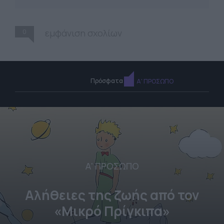
0
εμφάνιση σχολίων
Πρόσφατα
Α' ΠΡΟΣΩΠΟ
Α' ΠΡΟΣΩΠΟ
Αλήθειες της ζωής από τον
«Μικρό Πρίγκιπα»