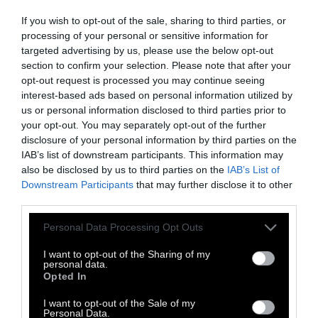
προετοιμασεις γι’ αυτά που θα πρέπει να
If you wish to opt-out of the sale, sharing to third parties, or
αντιμετωπίσω, δεν τα καταφέρνεις είναι η
processing of your personal or sensitive information for
ξεροκεφαλια της ηλικίας μου βλέπεις και του
targeted advertising by us, please use the below opt-out
ρομαντικού μυαλού μου, τα παρατάς λοιπόν
section to confirm your selection. Please note that after your
opt-out request is processed you may continue seeing
και με παίρνεις αγκαλιά και τότε ξεχνάω τα
interest-based ads based on personal information utilized by
πάντα. Έτσι με μια αγκαλιά ξενικό ο κόσμος
us or personal information disclosed to third parties prior to
έγινε πιο ομορφος. Και τότε καταλαβαίνεις
your opt-out. You may separately opt-out of the further
disclosure of your personal information by third parties on the
ότι κάτι καινούργιο ξεκινάει, κάτι όμορφο και
IAB’s list of downstream participants. This information may
τρομακτικό γιατι αυτά πανε πάντα μαζί,
also be disclosed by us to third parties on the
IAB’s List of
τόσο που όταν το σκέφτεσαι τρομάζεις και
Downstream Participants
that may further disclose it to other
third parties.
κλαις. Δεν ξέρεις πως να το διαχειριστεις,
είναι όλα τόσο πρωτόγνωρα και δυνατά, ένα
Personal Data Processing Opt Outs
είδος αργοπορημενου πρώτου σκιρτήματος
I want to opt-out of the Sharing of my
που έχασε τον δρόμο και μετά από χρόνια σε
personal data.
Opted In
βρήκε και σε χτύπησε ακαριαία.
I want to opt-out of the Sale of my
Personal Data.