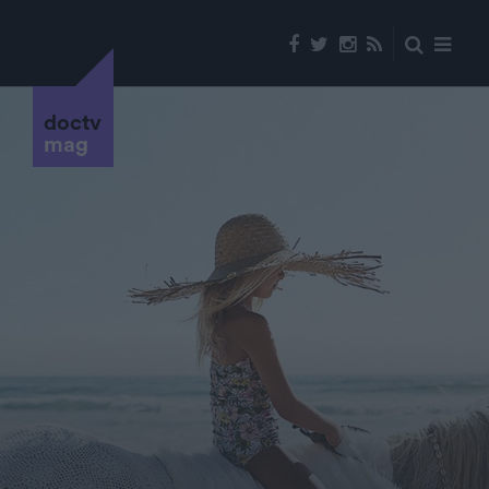
doctv
mag