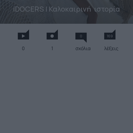
iDOCERS | Καλοκαιρινή
ιστορία
0
169
0
1
σχόλια
λέξεις