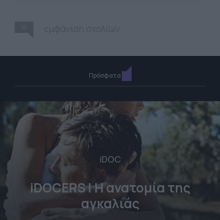
0
εμφάνιση σχολίων
Πρόσφατα
iDOC
iDOCERS | Η ανατομία της
αγκαλιάς