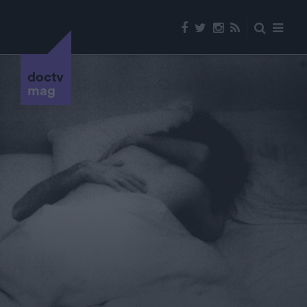
doctv
mag