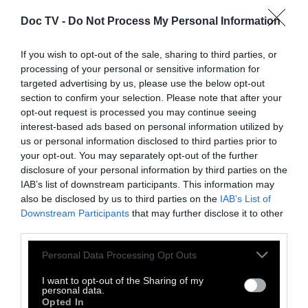
Doc TV -
Do Not Process My Personal Information
If you wish to opt-out of the sale, sharing to third parties, or
ρούχα πεταμένα ατάκτως
processing of your personal or sensitive information for
ανυπάκουοι οργανισμοί.
targeted advertising by us, please use the below opt-out
Τα αστέρια πέφτουν
section to confirm your selection. Please note that after your
opt-out request is processed you may continue seeing
πίσω στο χρόνο.
interest-based ads based on personal information utilized by
Μαλλιά μες τα μάτια
us or personal information disclosed to third parties prior to
είναι ο δρόμος.
your opt-out. You may separately opt-out of the further
disclosure of your personal information by third parties on the
Επανάληψη
IAB’s list of downstream participants. This information may
πορφυρού ηλιοβασίλεματος.
also be disclosed by us to third parties on the
IAB’s List of
Το νησί των ονείρων μου
Downstream Participants
that may further disclose it to other
third parties.
περιμένει το αιτιατό
να κινήσει την ακινησία του.
Personal Data Processing Opt Outs
Θερινή προβολή δωματίου
I want to opt-out of the Sharing of my
σε λευκό σεντόνι.
personal data.
Opted In
Μπορώ να διηγηθώ