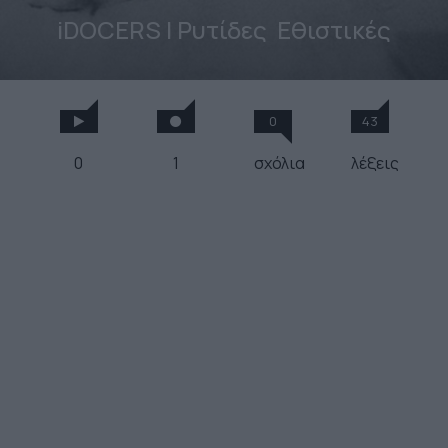
iDOCERS | Ρυτίδες
Εθιστικές
0
43
0
1
σχόλια
λέξεις