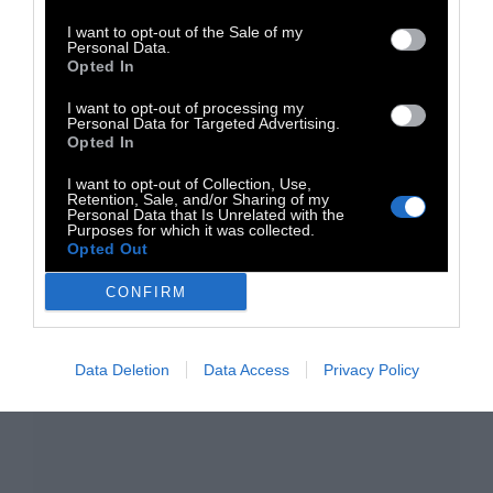
είκοσι και πλέον ιστορίες
I want to opt-out of the Sale of my
Personal Data.
πλανερών αδιεξόδων.
Opted In
I want to opt-out of processing my
Personal Data for Targeted Advertising.
Opted In
TAGS:
I want to opt-out of Collection, Use,
iDOCERS
Retention, Sale, and/or Sharing of my
Personal Data that Is Unrelated with the
Purposes for which it was collected.
Opted Out
CONFIRM
Data Deletion
Data Access
Privacy Policy