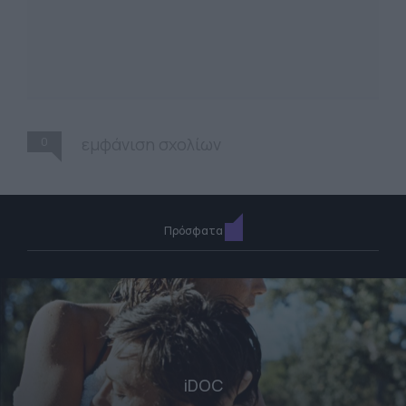
0
εμφάνιση σχολίων
Πρόσφατα
iDOC