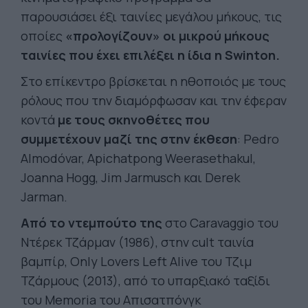
παρουσιάσει έξι ταινίες μεγάλου μήκους, τις
οποίες
«προλογίζουν» οι μικρού μήκους
ταινίες που έχει επιλέξει η ίδια η Swinton.
Στο επίκεντρο βρίσκεται η ηθοποιός με τους
ρόλους που την διαμόρφωσαν και την έφεραν
κοντά
με τους σκηνοθέτες που
συμμετέχουν μαζί της στην έκθεση
: Pedro
Almodóvar, Apichatpong Weerasethakul,
Joanna Hogg, Jim Jarmusch και Derek
Jarman.
Από το ντεμπούτο της
στο Caravaggio του
Ντέρεκ Τζάρμαν (1986), στην cult ταινία
βαμπίρ, Only Lovers Left Alive του Τζιμ
Τζάρμους (2013), από το υπαρξιακό ταξίδι
του Memoria του Απισατπόνγκ