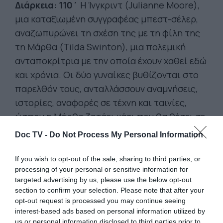
Διάρκεια: 110΄
Η Ίνγκριντ (Julianne Moore),
μια καταξιωμένη συγγραφέας μπεστ-σέλερ,
αναζωπυρώνει τη σχέση της με τη φίλη της
τη Μάρθα (Tilda Swinton), μια πολεμική
ανταποκρίτρια με την οποία έχουν χαθεί εδώ
και χρόνια. Οι δύο γυναίκες βυθίζονται στο
παρελθόν τους, ανταλλάσσουν αναμνήσεις,
ιστορίες, αναφορές σε τέχνη και ταινίες,
ώσπου η Μάρθα ζητάει κάτι που θα θέσει σε
δοκιμασία την πρόσφατα ανανεωμένη σχέση
Doc TV -
Do Not Process My Personal Information
τους. Το λεπταίσθητο δράμα του Πέδρο
Αλμοδόβαρ –η πρώτη του αγγλόφωνη ταινία–
If you wish to opt-out of the sale, sharing to third parties, or
processing of your personal or sensitive information for
φέρει την ανεξίτηλη σφραγίδα ενός μεγάλου
targeted advertising by us, please use the below opt-out
δημιουργού: μια υπόκωφη και βαθιά
section to confirm your selection. Please note that after your
ανθρώπινη απεικόνιση της ομορφιάς της
opt-out request is processed you may continue seeing
interest-based ads based on personal information utilized by
ζωής και του αναπόφευκτου του θανάτου,
us or personal information disclosed to third parties prior to