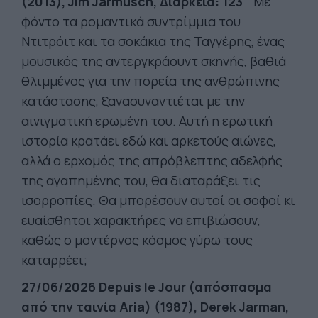
(2013), Jim Jarmusch, Διάρκεια: 123΄
Με
φόντο τα ρομαντικά συντρίμμια του
Ντιτρόιτ και τα σοκάκια της Ταγγέρης, ένας
μουσικός της αντεργκράουντ σκηνής, βαθιά
θλιμμένος για την πορεία της ανθρώπινης
κατάστασης, ξανασυναντιέται με την
αινιγματική ερωμένη του. Αυτή η ερωτική
ιστορία κρατάει εδώ και αρκετούς αιώνες,
αλλά ο ερχομός της απρόβλεπτης αδελφής
της αγαπημένης του, θα διαταράξει τις
ισορροπίες. Θα μπορέσουν αυτοί οι σοφοί κι
ευαίσθητοι χαρακτήρες να επιβιώσουν,
καθώς ο μοντέρνος κόσμος γύρω τους
καταρρέει;
27/06/2026 Depuis le Jour (απόσπασμα
από την ταινία Aria) (1987), Derek Jarman,