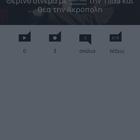
Θερινό σινεμά με
την Tilda και
θέα την Ακρόπολη
0
878
0
3
σχόλια
λέξεις