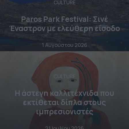
CULTURE
Paros Park Festival: Σινέ
Έναστρον με ελεύθερη είσοδο
1 Αυγούστου 2026
CULTURE
Η άστεγη καλλιτέχνιδα που
εκτίθεται δίπλα στους
ιμπρεσιονιστές
21 Ιουλίου 2026