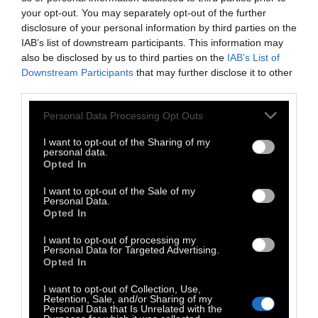
ευλογημένη από τις φλογισμένες ερμηνείες
your opt-out. You may separately opt-out of the further
των δύο πρωταγωνιστριών, οι οποίες
disclosure of your personal information by third parties on the
IAB’s list of downstream participants. This information may
αγγίζουν την ίδια την ουσία της ύπαρξης. Σε
also be disclosed by us to third parties on the
IAB’s List of
αυτή την κινηματογραφική μεταφορά του
Downstream Participants
that may further disclose it to other
ανεκτίμητου μυθιστορήματος της Sigrid
third parties.
Nunez “What Are You Going Through”, ο
Personal Data Processing Opt Outs
Αλμοδόβαρ βάζει επιδέξια σε νέο πλαίσιο τη
I want to opt-out of the Sharing of my
διαχρονική του ενασχόληση με τη ζωή των
personal data.
γυναικών, αυτή τη φορά υπό ένα αμερικανικό
Opted In
πρίσμα περιβάλλον, αποτυπώνοντας το
I want to opt-out of the Sale of my
Personal Data.
Μανχάταν και την πολιτεία της Νέας Υόρκης
Opted In
με παράφορη στοργή.
I want to opt-out of processing my
19/06/2026 A Portrait of Ga (1952),
Personal Data for Targeted Advertising.
Opted In
Margaret Tait, Διάρκεια: 5΄
I want to opt-out of Collection, Use,
/ The Eternal Daughter (2022), Joanna
Retention, Sale, and/or Sharing of my
Personal Data that Is Unrelated with the
Hogg, Διάρκεια: 96΄
Μια καλλιτέχνις και η