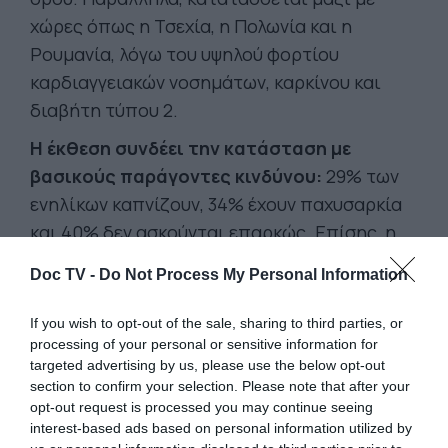
χώρες όπως η Τσεχία, η Πολωνία και η
Ρουμανία, λόγω του υψηλού φορτίου
καρδιαγγειακών νοσημάτων, καρκίνου και
διαβήτη τύπου 2.
Η έκθεση συνδέει την κατάσταση με
βασικούς παράγοντες κινδύνου:
29% των
ενηλίκων καπνίζουν, 34% έχουν παχυσαρκία
και 40% δεν ασκούνται επαρκώς. Επίσης, η
πιθανότητα πρόωρου θανάτου από χρόνια
Doc TV -
Do Not Process My Personal Information
νοσήματα φτάνει το 14%, πάνω από τον
ευρωπαϊκό μέσο όρο του 11%.
If you wish to opt-out of the sale, sharing to third parties, or
processing of your personal or sensitive information for
Ο ΟΟΣΑ επισημαίνει επίσης ότι στην
targeted advertising by us, please use the below opt-out
Ελλάδα οι μειώσεις στη θνησιμότητα από
section to confirm your selection. Please note that after your
καρκίνο προχωρούν πιο αργά σε σχέση με
opt-out request is processed you may continue seeing
interest-based ads based on personal information utilized by
άλλες ευρωπαϊκές χώρες
ενώ χρειάζεται