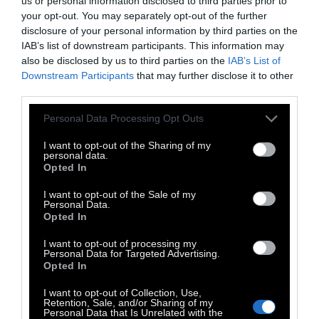
us or personal information disclosed to third parties prior to
ισχυρότερη στρατηγική πρόληψης, έγκαιρης
your opt-out. You may separately opt-out of the further
διάγνωσης και καλύτερης διαχείρισης των
disclosure of your personal information by third parties on the
IAB’s list of downstream participants. This information may
ασθενών, καθώς η γήρανση του πληθυσμού
also be disclosed by us to third parties on the
IAB’s List of
αναμένεται να επιβαρύνει ακόμη
Downstream Participants
that may further disclose it to other
περισσότερο την κατάσταση τα επόμενα
third parties.
χρόνια.
Personal Data Processing Opt Outs
Η έκθεση τονίζει ότι
ο καρκίνος και τα
I want to opt-out of the Sharing of my
personal data.
καρδιαγγειακά νοσήματα παραμένουν οι δύο
Opted In
βασικές αιτίες θανάτου στην Ευρώπη, ενώ η
I want to opt-out of the Sale of my
γήρανση του πληθυσμού αναμένεται να
Personal Data.
Opted In
επιβαρύνει ακόμη περισσότερο την
κατάσταση τις επόμενες δεκαετίες. Στην
I want to opt-out of processing my
Personal Data for Targeted Advertising.
Ελλάδα, από τις κυριότερες αιτίες θανάτου
Opted In
είναι:
I want to opt-out of Collection, Use,
Retention, Sale, and/or Sharing of my
- ο καρκίνος πνεύμονα
Personal Data that Is Unrelated with the