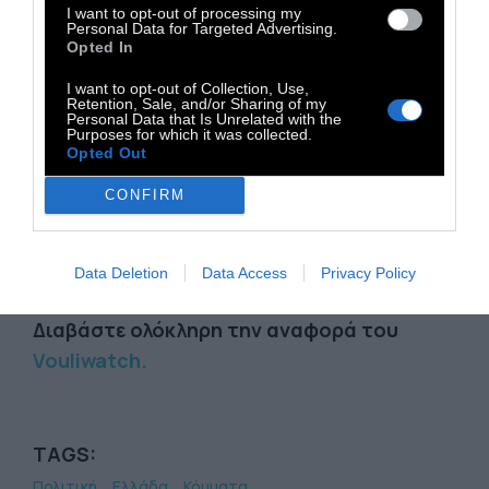
ελέγχων και την απόφαση της Επιτροπής.
I want to opt-out of processing my
Personal Data for Targeted Advertising.
Η κρατική χρηματοδότηση των κομμάτων
Opted In
προέρχεται από δημόσιους πόρους -
I want to opt-out of Collection, Use,
δηλαδή από τους πολίτες. Το ελάχιστο που
Retention, Sale, and/or Sharing of my
Personal Data that Is Unrelated with the
απαιτείται είναι:
Purposes for which it was collected.
Opted Out
• Λογοδοσία για τη χρήση των κονδυλίων.
• Διαφάνεια με τη δημοσίευση των
CONFIRM
οικονομικών στοιχείων.
• Καμία ανοχή σε συστηματική παραβίαση
Data Deletion
Data Access
Privacy Policy
νόμων χωρίς συνέπειες
Διαβάστε ολόκληρη την αναφορά του
Vouliwatch
.
TAGS:
Πολιτική
Ελλάδα
Κόμματα