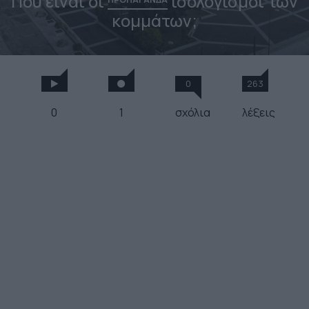
Που είναι οι
ισολογισμοί των
κομμάτων;
0
263
0
1
σχόλια
λέξεις