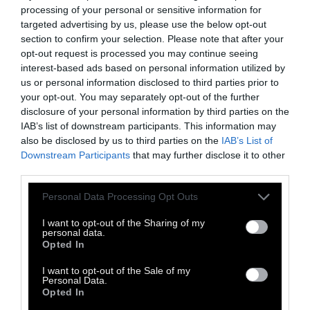
processing of your personal or sensitive information for
κρατική χρηματοδότηση για το 2025),
targeted advertising by us, please use the below opt-out
διαπιστώθηκε ότι τα κόμματα/συνασπισμοί
section to confirm your selection. Please note that after your
που έλαβαν τακτική χρηματοδότηση για το
opt-out request is processed you may continue seeing
interest-based ads based on personal information utilized by
2025 δεν είχαν δημοσιεύσει ακόμη τους
us or personal information disclosed to third parties prior to
ισολογισμούς τους (εκτός του κόμματος
your opt-out. You may separately opt-out of the further
ΝΙΚΗ).
disclosure of your personal information by third parties on the
IAB’s list of downstream participants. This information may
Το Vouliwatch κατέθεσε στις 9 Ιουνίου
also be disclosed by us to third parties on the
IAB’s List of
επίσημη Αναφορά-Καταγγελία προς την
Downstream Participants
that may further disclose it to other
third parties.
αρμόδια Επιτροπή Ελέγχου της Βουλής,
ζητώντας να πράξει τα νόμιμα:
Personal Data Processing Opt Outs
• Διερεύνηση της μη συμμόρφωσης των
I want to opt-out of the Sharing of my
κομμάτων με τη νομοθεσία.
personal data.
Opted In
• Επιβολή των προβλεπόμενων κυρώσεων
από το αρμόδιο όργανο.
I want to opt-out of the Sale of my
Personal Data.
• Ενημέρωση για τα αποτελέσματα των
Opted In