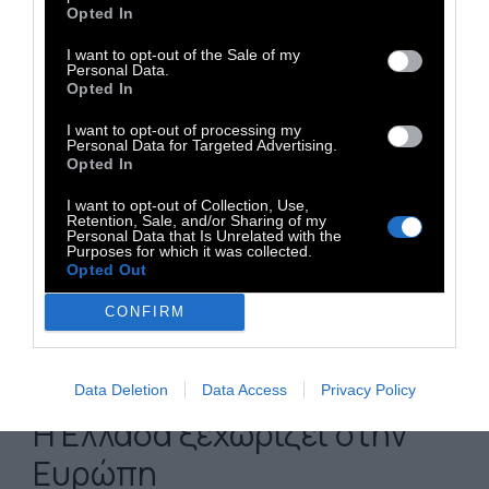
καταγράφονται
12 σημεία
στη Ρόδο, επτά
Opted In
στην Κω, τρία στην Αστυπάλαια, δύο στην
I want to opt-out of the Sale of my
Πάτμο και ένα στη Λέρο. Ανάλογη εικόνα
Personal Data.
παρουσιάζει και η Ναύπακτος, όπου οι
Opted In
παραλίες Γρίμποβο και Ψανή αξιολογούνται
I want to opt-out of processing my
Personal Data for Targeted Advertising.
ως «καλής» ποιότητας. Αξίζει να σημειωθεί
Opted In
ότι η κατηγορία «καλή» δεν σημαίνει πως οι
I want to opt-out of Collection, Use,
ακτές είναι ακατάλληλες για κολύμβηση.
Retention, Sale, and/or Sharing of my
Personal Data that Is Unrelated with the
Αντίθετα, πρόκειται για νερά που πληρούν
Purposes for which it was collected.
Opted Out
τα ευρωπαϊκά πρότυπα, αλλά δεν
καταφέρνουν να φτάσουν τις εξαιρετικές
CONFIRM
επιδόσεις που χαρακτηρίζουν τη μεγάλη
πλειονότητα των ελληνικών παραλιών.
Data Deletion
Data Access
Privacy Policy
Η Ελλάδα ξεχωρίζει στην
Ευρώπη