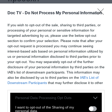
Doc TV -
Do Not Process My Personal Information
Παρά τη συνολικά εξαιρετική εικόνα, η
If you wish to opt-out of the sale, sharing to third parties, or
processing of your personal or sensitive information for
έκθεση εντοπίζει και ορισμένες περιοχές
targeted advertising by us, please use the below opt-out
όπου η ποιότητα των υδάτων δεν φτάνει στα
section to confirm your selection. Please note that after your
υψηλότερα επίπεδα.
Το σημείο με τη
opt-out request is processed you may continue seeing
interest-based ads based on personal information utilized by
χαμηλότερη αξιολόγηση στη χώρα είναι η
us or personal information disclosed to third parties prior to
Νέα Αρτάκη στην Εύβοια
, η οποία αποτελεί
your opt-out. You may separately opt-out of the further
τη μοναδική περιοχή όπου τα νερά
disclosure of your personal information by third parties on the
IAB’s list of downstream participants. This information may
χαρακτηρίζονται «επαρκούς» ποιότητας και
also be disclosed by us to third parties on the
IAB’s List of
όχι «καλής» ή «εξαιρετικής».
Downstream Participants
that may further disclose it to other
third parties.
Παράλληλα, αρκετά σημεία στα Δωδεκάνησα
κατατάσσονται στην κατηγορία «καλή» αντί
Personal Data Processing Opt Outs
για «εξαιρετική». Συγκεκριμένα,
I want to opt-out of the Sharing of my
personal data.