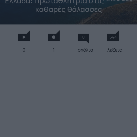
Ελλάδα: Πρωταθλήτρια στις
καθαρές θάλασσες
0
544
0
1
σχόλια
λέξεις