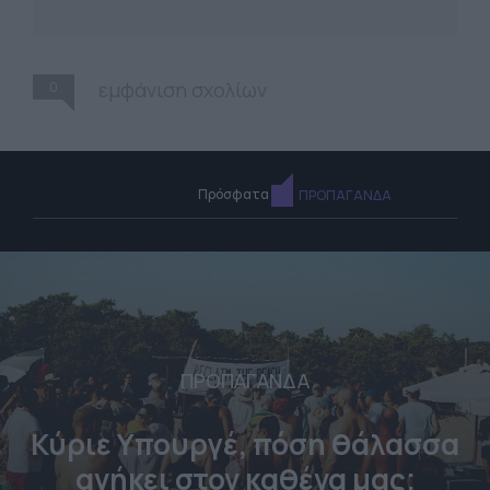
0
εμφάνιση σχολίων
Πρόσφατα
ΠΡΟΠΑΓΑΝΔΑ
ΠΡΟΠΑΓΑΝΔΑ
Κύριε Υπουργέ, πόση θάλασσα
ανήκει στον καθένα μας;