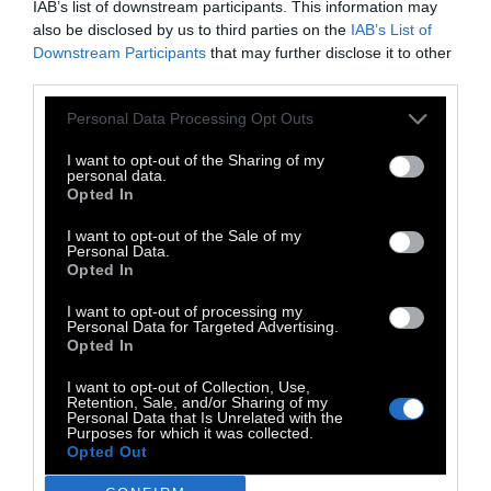
IAB’s list of downstream participants. This information may
χρόνια
εκεί, χωρίς εξειδικευμένο προσωπικό
also be disclosed by us to third parties on the
IAB’s List of
βγαίνουν μόνα τους έξω.
Downstream Participants
that may further disclose it to other
third parties.
Αναφέρθηκε επίσης σε προβλήματα που
Personal Data Processing Opt Outs
δημιουργούνται για άλλους νοσηλευόμενους,
λέγοντας ότι γονείς παιδιών με σοβαρά
I want to opt-out of the Sharing of my
personal data.
προβλήματα υγείας έχουν εκφράσει
Opted In
παράπονα λόγω της συνύπαρξης με τα υγιή
I want to opt-out of the Sale of my
παιδιά στους θαλάμους.
Personal Data.
Opted In
Η διαδικασία αναδοχής ή υιοθεσίας ανήκει
I want to opt-out of processing my
αποκλειστικά στις προνοιακές μονάδες
Personal Data for Targeted Advertising.
Opted In
του κράτους
, οι οποίες υπάγονται στο
Υπουργείο Κοινωνικής Συνοχής και
I want to opt-out of Collection, Use,
Retention, Sale, and/or Sharing of my
Οικογένειας. «Το νοσοκομείο δεν μπορεί να
Personal Data that Is Unrelated with the
Purposes for which it was collected.
κάνει αυτή τη δουλειά. Για να προχωρήσει
Opted Out
μια διαδικασία αναδοχής ή υιοθεσίας