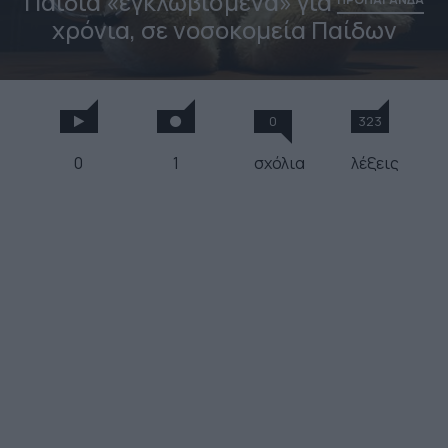
Παιδιά «εγκλωβισμένα» για
χρόνια, σε νοσοκομεία Παίδων
0
323
0
1
σχόλια
λέξεις