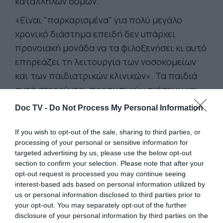
κατάλληλων δομών.
«Είναι "παρκαρισμένα" για πολύ μεγάλο
χρονικό διάστημα επειδή δεν υπάρχει
προνοιακή μονάδα να τα φιλοξενήσει κι αυτό
επηρεάζει τη λειτουργία των νοσοκομείων
και των παιδιατρικών κλινικών». Τα παιδιά
αυτά στερούνται προσωπικών σχέσεων και
αγάπης προφανώς, αλλά και βασικές ανάγκες
Doc TV -
Do Not Process My Personal Information
ανάπτυξης σύμφωνα με τα λεγόμενα του κ.
Γιαννάκου: «Δεν μπορούμε να προσφέρουμε
If you wish to opt-out of the sale, sharing to third parties, or
processing of your personal or sensitive information for
ούτε σχολεία, ούτε φροντιστήρια, ούτε
targeted advertising by us, please use the below opt-out
δραστηριότητες».
section to confirm your selection. Please note that after your
opt-out request is processed you may continue seeing
Το περιβάλλον αυτό οδηγεί σε ανάπτυξη
interest-based ads based on personal information utilized by
παραβατικής συμπεριφοράς χωρίς ευθύνη
us or personal information disclosed to third parties prior to
των παιδιών γιατί δ
εν υπάρχει άνθρωπος
your opt-out. You may separately opt-out of the further
disclosure of your personal information by third parties on the
να τα επιτηρεί
κι έτσι επειδή
μένουν πολλά