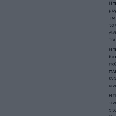
Η π
με
τω
τα 
γίν
του
Η 
δι
πο
πλ
ενό
κιν
Η 
είν
στο