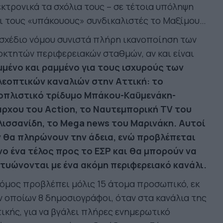
κτρονικά τα σχόλια τους – σε τέτοια υπόληψη
ι τους «υπάκουους» συνδικαλιστές το Μαξίμου…
σχέδιο νόμου συνιστά πλήρη ικανοποίηση των
οκτητών περιφερειακών σταθμών, αν και είναι
μμένο και ραμμένο για τους ισχυρούς των
λεοπτικών καναλιών στην Αττική: το
οπλιστικό τρίδυμο Μπάκου-Καϋμενάκη-
άρχου του Action, το Ναυτεμπορική TV του
λισσανίδη, το Mega news του Μαρινάκη. Αυτοί
ν θα πληρώνουν την άδεια, ενώ προβλέπεται
νο ένα τέλος προς το ΕΣΡ και θα μπορούν να
κτυώνονται με ένα ακόμη περιφερειακό κανάλι.
όμος προβλέπει μόλις 15 άτομα προσωπικό, εκ
 οποίων 8 δημοσιογράφοι, όταν στα κανάλια της
ικής, για να βγάλει πλήρες ενημερωτικό