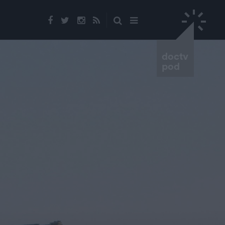
doctv
pod