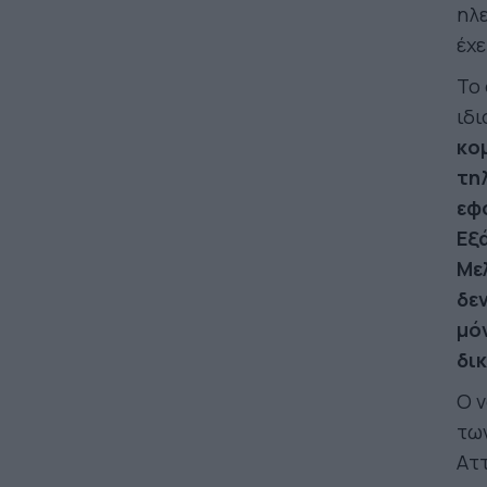
ηλε
έχε
Το 
ιδι
κο
τη
εφ
Εξ
Με
δε
μό
δι
Ο ν
των
Αττ