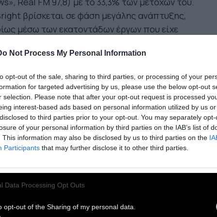
s», Real FM 97,8) με το 33,3% των μετοχών του.
right βρίσκεται σε φάση μεγάλης ανάπτυξης,
ίως μέσω των εκατοντάδων έργων που είχε
λάβει από το δημόσιο.
Με κύριο μέτοχο τον Κ.
Do Not Process My Personal Information
κκαρη (πατέρα της τενίστριας Μ. Σάκκαρη)
,
αντώθηκε μετά και την απόκτηση της
DBC
to opt-out of the sale, sharing to third parties, or processing of your per
dikasia
, εταιρείας που αναλαμβάνει
formation for targeted advertising by us, please use the below opt-out s
βουλευτικές και εκπαιδευτικές υπηρεσίες. Με
r selection. Please note that after your opt-out request is processed y
eing interest-based ads based on personal information utilized by us or
ρο που φτάνει τα 50 εκατ. ευρώ και εμφανείς
disclosed to third parties prior to your opt-out. You may separately opt-
σεις με την κυβέρνηση Μητσοτάκη, ο όμιλος
losure of your personal information by third parties on the IAB’s list of
οκτά πρόσβαση σε ένα συγκρότημα που ήταν
. This information may also be disclosed by us to third parties on the
IA
Participants
that may further disclose it to other third parties.
μηρος» των τραπεζών λόγω του υψηλού
εισμού του.
εύτερη και εξίσου ενδιαφέρουσα εξέλιξη είναι
l Data Processing Opt Outs
επέκταση του ομίλου Στασινόπουλου,
που
o opt-out of the Sharing of my personal data.
ίνησε με την εξαγορά κυρίως αθλητικών ΜΜΕ