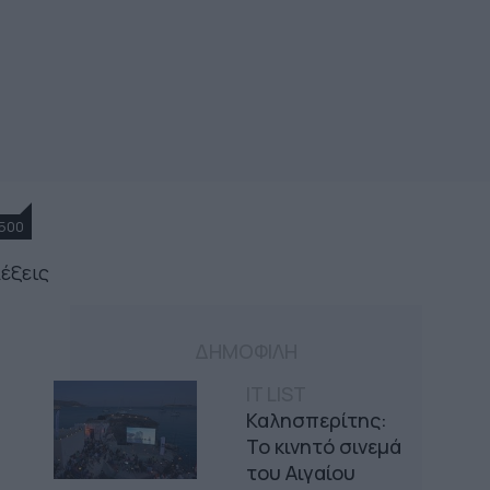
500
λέξεις
ΔΗΜΟΦΙΛΗ
IT LIST
Καλησπερίτης:
Το κινητό σινεμά
του Αιγαίου