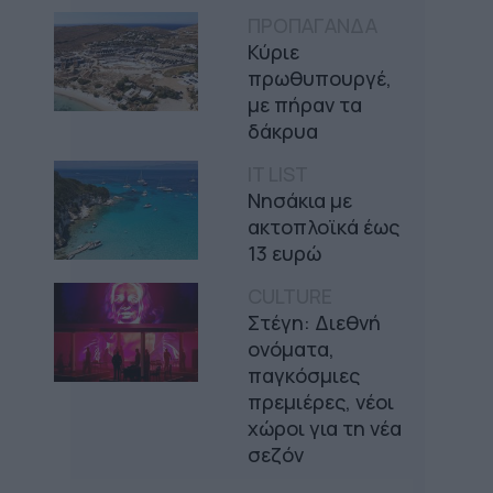
ΠΡΟΠΑΓΑΝΔΑ
Κύριε
πρωθυπουργέ,
με πήραν τα
δάκρυα
IT LIST
Νησάκια με
ακτοπλοϊκά έως
13 ευρώ
CULTURE
Στέγη: Διεθνή
ονόματα,
παγκόσμιες
πρεμιέρες, νέοι
χώροι για τη νέα
σεζόν