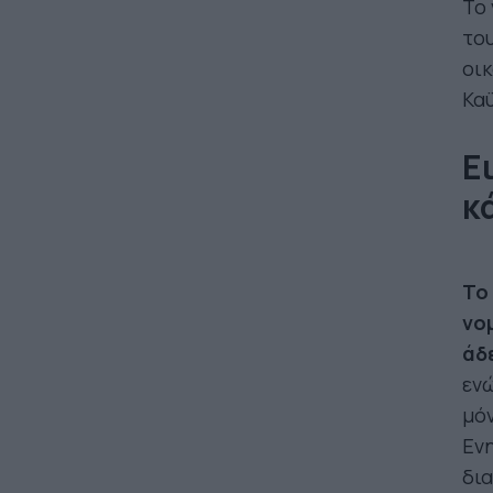
Το 
του
οι
Κα
Ε
κ
Το
νο
άδε
ενώ
μόν
Ενη
δια