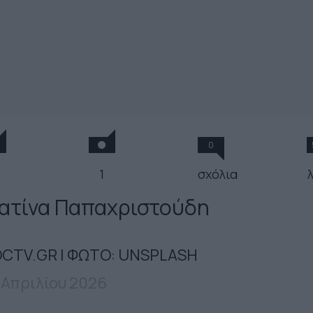
0
1
σχόλια
ατίνα Παπαχριστούδη
CTV.GR | ΦΩΤΟ: UNSPLASH
 Απριλίου 2026