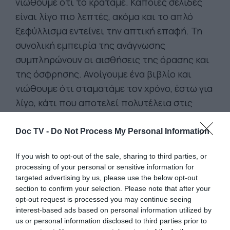
νιώθουμε ότι το κρατάμε. Κάποιες σελίδες
είναι λίγο πιο λεπτές, ακόμα και το απλό
ξεφύλλισμα εντείνει την απτική επαφή. Τη
συνολική εμπειρία της ανάγνωσης
συμπληρώνουν οι αισθήσεις της όρασης και
της όσφρησης. Ανοίγουμε ένα βιβλίο και
νιώθουμε ότι σταματάμε τον χρόνο, έστω για
λίγο, κάτι που αποτελεί πολυτέλεια στις
μέρες μας.
Doc TV -
Do Not Process My Personal Information
Είναι κάτι παρόμοιο με την εμπειρία που
προσφέρει ένας δίσκος βινυλίου. Τον
If you wish to opt-out of the sale, sharing to third parties, or
βγάζουμε από τη θήκη του χωρίς βιασύνη,
processing of your personal or sensitive information for
targeted advertising by us, please use the below opt-out
τον τοποθετούμε στο πικάπ, ισορροπούμε
section to confirm your selection. Please note that after your
με προσοχή τη βελόνα μέχρι να ακουστούν οι
opt-out request is processed you may continue seeing
πρώτοι ήχοι. Όλη αυτή η διαδικασία μας
interest-based ads based on personal information utilized by
us or personal information disclosed to third parties prior to
επιτρέπει να απολαύσουμε πιο συνειδητά τη