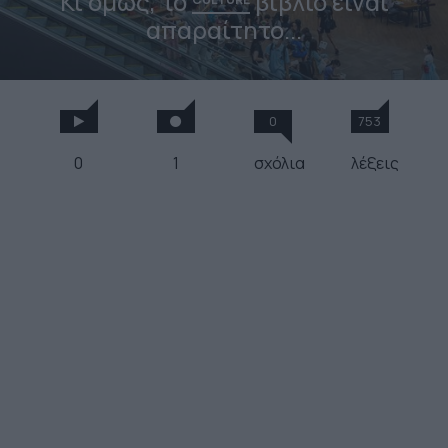
Κι όμως, το
βιβλίο είναι
απαραίτητο...
0
753
0
1
σχόλια
λέξεις