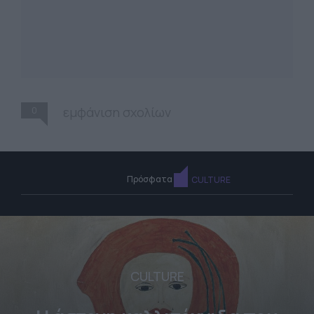
0
εμφάνιση σχολίων
Πρόσφατα
CULTURE
CULTURE