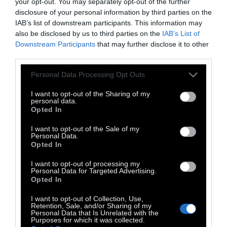
your opt-out. You may separately opt-out of the further
μουσική από την αναπαραγωγή μίας playlist
disclosure of your personal information by third parties on the
μέσω bluetooth.
IAB’s list of downstream participants. This information may
also be disclosed by us to third parties on the
IAB’s List of
«Σε μία εποχή που αλγόριθμοι καθορίζουν
Downstream Participants
that may further disclose it to other
την πλοκή του βιβλίου, αποτελεί
third parties.
επαναστατική πράξη να διαβάζεις κλασική
Personal Data Processing Opt Outs
λογοτεχνία του 19ου αιώνα» μας επισημαίνει
I want to opt-out of the Sharing of my
η «Τέχνη της ανάγνωσης». Ανάρμοστη
personal data.
Opted In
φαντάζει η ιδέα να μεταφέρεις τα
«Ανεμοδαρμένα Ύψη» της Έμιλι Μπροντέ ή
I want to opt-out of the Sale of my
Personal Data.
την «Έφη Μπριστ» του Τέοντορ Φοντάν σε
Opted In
ψηφιακές συσκευές. Η ομορφιά της γλώσσας,
I want to opt-out of processing my
η επιλογή των λέξεων, η σύνταξη των
Personal Data for Targeted Advertising.
Opted In
προτάσεων μας μεταφέρουν σε ένα
παρελθόν, στο οποίο ο κόσμος ήταν πιο
I want to opt-out of Collection, Use,
Retention, Sale, and/or Sharing of my
σιωπηλός, η ζωή κυλούσε με λιγότερο
Personal Data that Is Unrelated with the
Purposes for which it was collected.
φρενήρεις ρυθμούς και οι σκέψεις έβρισκαν