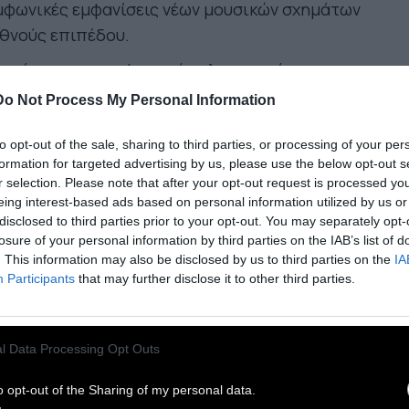
μφωνικές εμφανίσεις νέων μουσικών σχημάτων
θνούς επιπέδου.
πρόγραμμα του φετινού καλοκαιριού
ασκευή 12 Ιουνίου 2026 Ι ώρα 21:00
Do Not Process My Personal Information
Κωστής Μαραβέγιας στον Κήπο του Μεγάρου
μπαραγωγή: Μέγαρο Μουσικής Αθηνών & Minos
to opt-out of the sale, sharing to third parties, or processing of your per
formation for targeted advertising by us, please use the below opt-out s
I
r selection. Please note that after your opt-out request is processed y
eing interest-based ads based on personal information utilized by us or
τη 16 & Τετάρτη 17 Ιουνίου 2026 Ι ώρα 20:30
disclosed to third parties prior to your opt-out. You may separately opt-
Καραγκιόζης στον Κήπο του Μεγάρου «Οι
losure of your personal information by third parties on the IAB’s list of
λοι του Ηρακλή»
. This information may also be disclosed by us to third parties on the
IA
Participants
that may further disclose it to other third parties.
μπαραγωγή: Μέγαρο Μουσικής Αθηνών & Θίασος
α Καρελλά
ασκευή 19 Ιουνίου 2026 Ι ώρα 21:00
l Data Processing Opt Outs
ster Keaton: The General” με τον Στάθη
o opt-out of the Sharing of my personal data.
νινο Κινηματογράφος & Μουσική