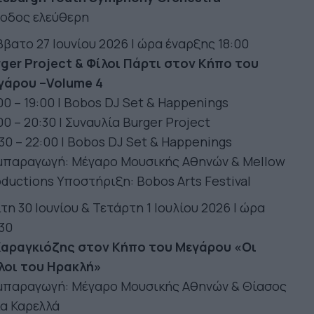
σοδος ελεύθερη
βατο 27 Ιουνίου 2026 Ι ώρα έναρξης 18:00
ger Project & Φίλοι Πάρτι στον Κήπο του
γάρου –Volume 4
00 – 19:00 | Bobos DJ Set & Happenings
00 – 20:30 | Συναυλία Burger Project
30 – 22:00 | Bobos DJ Set & Happenings
μπαραγωγή: Μέγαρο Μουσικής Αθηνών & Mellow
ductions Υποστήριξη: Bobos Arts Festival
τη 30 Ιουνίου & Τετάρτη 1 Ιουλίου 2026 Ι ώρα
30
Καραγκιόζης στον Κήπο του Μεγάρου «Οι
λοι του Ηρακλή»
μπαραγωγή: Μέγαρο Μουσικής Αθηνών & Θίασος
α Καρελλά