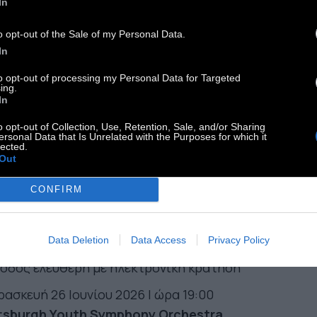
In
μπαραγωγή: Μέγαρο Μουσικής Αθηνών & ΜΕΚΕΠ
βατο 20 Ιουνίου 2026 Ι ώρα 21:00
o opt-out of the Sale of my Personal Data.
In
ra Kayne – Θοδωρής Οικονόμου “BLUE”
μπαραγωγή: Μέγαρο Μουσικής Αθηνών & Cricos
to opt-out of processing my Personal Data for Targeted
ing.
τη 23 & Τετάρτη 24 Ιουνίου 2026 Ι ώρα 20:30
In
Καραγκιόζης στον Κήπο του Μεγάρου «Οι
o opt-out of Collection, Use, Retention, Sale, and/or Sharing
ersonal Data that Is Unrelated with the Purposes for which it
λοι του Ηρακλή»
lected.
Out
μπαραγωγή: Μέγαρο Μουσικής Αθηνών & Θίασος
α Καρελλά
CONFIRM
πτη 25 Ιουνίου 2026 Ι ώρα 20:30
οβολή UNITEL Giuseppe Verdi – Nabucco
Data Deletion
Data Access
Privacy Policy
συνεργασία με την UNITEL
οδος ελεύθερη με ηλεκτρονική κράτηση
ασκευή 26 Ιουνίου 2026 Ι ώρα 19:00
ttsburgh Youth Symphony Orchestra