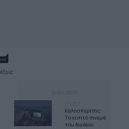
465
λέξεις
ΔΗΜΟΦΙΛΗ
IT LIST
Καλησπερίτης:
Το κινητό σινεμά
του Αιγαίου