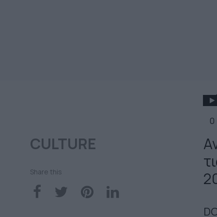
0
CULTURE
Α
τ
Share this
2
D