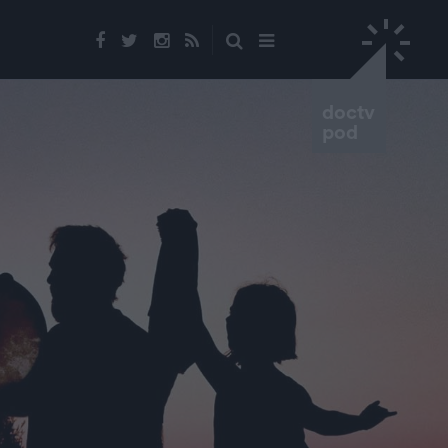
doctv
pod