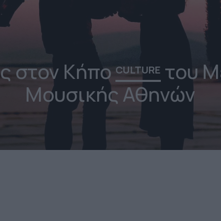
ς στον Κήπο
του Μ
CULTURE
Μουσικής Αθηνών