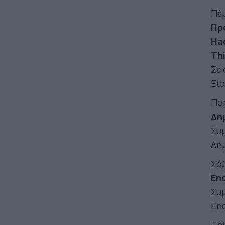
Πέμ
Πρ
Had
Th
Σε 
Είσ
Παρ
Δη
Συ
Δη
Σάβ
En
Συ
Enc