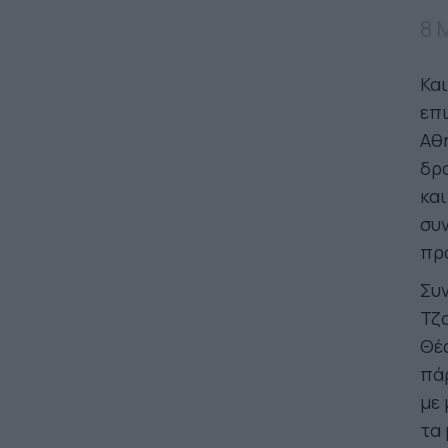
8 
Και
επ
Αθη
δρο
και
συν
προ
Συν
Τζα
Θέα
πάρ
με 
τα 