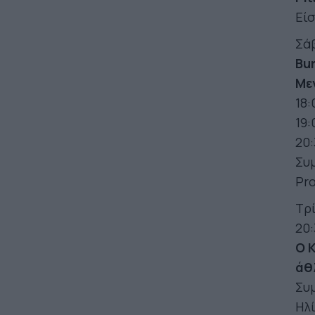
Εί
Σάβ
Bur
Με
18:
19:
20:
Συ
Pro
Τρί
20:
Ο 
άθ
Συ
Ηλί