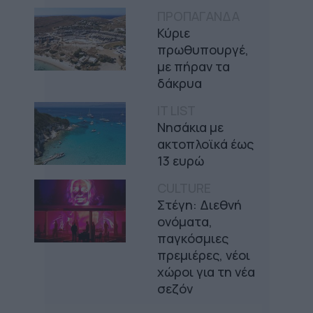
ΠΡΟΠΑΓΑΝΔΑ
Κύριε
πρωθυπουργέ,
με πήραν τα
δάκρυα
IT LIST
Νησάκια με
ακτοπλοϊκά έως
13 ευρώ
CULTURE
Στέγη: Διεθνή
ονόματα,
παγκόσμιες
πρεμιέρες, νέοι
χώροι για τη νέα
σεζόν