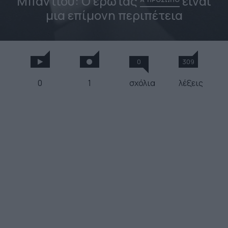
Μπαντιού: Ο έρωτας
είναι
μια επίμονη περιπέτεια
0
309
0
1
σχόλια
λέξεις