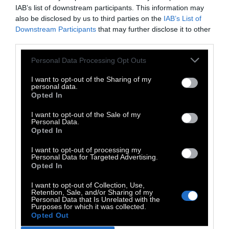
IAB’s list of downstream participants. This information may
που ο χώρος, ο κόσμος και ο χρόνος βάζουν
also be disclosed by us to third parties on the
IAB’s List of
μπροστά του.»
Downstream Participants
that may further disclose it to other
third parties.
Personal Data Processing Opt Outs
Απόσπασμα από το βιβλίο του Αλέν Μπαντιού,
I want to opt-out of the Sharing of my
Εγκώμιο για τον έρωτα, εκδ. Πατάκη. Ο Αλεν
personal data.
Opted In
Μπαντιού (17 Ιανουαρίου 1937) είναι Γάλλος
φιλόσοφος της Μαρξιστικής σχολής και
I want to opt-out of the Sale of my
Personal Data.
καθηγητής στο European Graduate School,
Opted In
πρώην κάτοχος της έδρας της Φιλοσοφίας
I want to opt-out of processing my
στην École Normale Supérieure (ENS).
Personal Data for Targeted Advertising.
Opted In
Θεωρείται ως ένας από τους
σημαντικότερους εν ζωή στοχαστές και από
I want to opt-out of Collection, Use,
Retention, Sale, and/or Sharing of my
τους σπουδαιότερους Γάλλους φιλόσοφους
Personal Data that Is Unrelated with the
Purposes for which it was collected.
της δεκαετίας του '60. Εκτός από
Opted Out
αμετανόητος κομμουνιστής είναι και