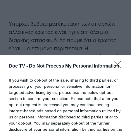
Υπάρχει βέβαια μια έκσταση των απαρχών,
αλλά ένας έρωτας είναι πριν απ' όλα μια
διαρκής κατασκευή. Ας πούμε ότι ο έρωτας
είναι μια επίμονη περιπέτεια. Η
περιπετειώδης πλευρά είναι αναγκαία, αλλά
η επιμονή επίσης δεν είναι λιγότερο
Doc TV -
Do Not Process My Personal Information
αναγκαία.
If you wish to opt-out of the sale, sharing to third parties, or
processing of your personal or sensitive information for
Το να τα παρατήσει κανείς με το πρώτο
targeted advertising by us, please use the below opt-out
εμπόδιο, με την πρώτη σοβαρή διχογνωμία,
section to confirm your selection. Please note that after your
με τα πρώτα προβλήματα δεν είναι παρά μία
opt-out request is processed you may continue seeing
interest-based ads based on personal information utilized by
παραμόρφωση του έρωτα. Ο αληθινός
us or personal information disclosed to third parties prior to
έρωτας είναι εκείνος που θριαμβεύει
your opt-out. You may separately opt-out of the further
διαρκώς, ενίοτε με δυσκολία, στα εμπόδια
disclosure of your personal information by third parties on the