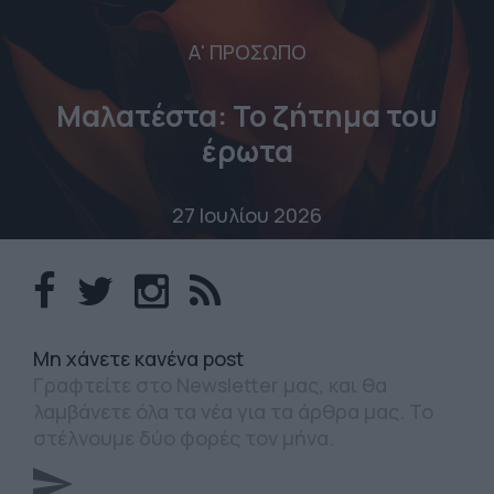
Α' ΠΡΟΣΩΠΟ
Μαλατέστα: Το ζήτημα του
έρωτα
27 Ιουλίου 2026
Mη χάνετε κανένα post
Γραφτείτε στο Newsletter μας, και θα
λαμβάνετε όλα τα νέα για τα άρθρα μας. Το
στέλνουμε δύο φορές τον μήνα.