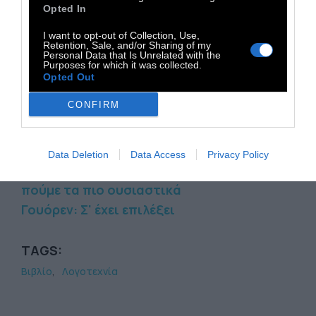
Opted In
πιο γνωστά βιβλία του είναι Ο Τρυποκάρυδος,
Ακόμα και οι Καουμπόισσες Μελαγχολούν, Το
I want to opt-out of Collection, Use,
Retention, Sale, and/or Sharing of my
Άρωμα του Ονείρου.
Personal Data that Is Unrelated with the
Purposes for which it was collected.
Opted Out
CONFIRM
Διαβάστε επίσεις:
Ρόμπινς: Ο έρωτας είναι ο ύστατος
παράνομος
Data Deletion
Data Access
Privacy Policy
Μίσσιος: Ποτέ δεν προλαβαίνουμε να
πούμε τα πιο ουσιαστικά
Γουόρεν: Σ' έχει επιλέξει
TAGS:
Βιβλίο
Λογοτεχνία