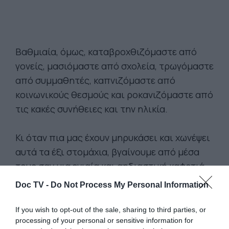
Βαθμιαία, όμως, καταβροχθιζόμαστε από
γονείς, μασιόμαστε από σχολεία, τρωγόμαστε
από συμμαθητές, καπνιζόμαστε από
κοινωνικούς θεσμούς και ροκανιζόμαστε από
τις κακές συνήθειες και την ηλικία.
Κι όταν πια μας έχουν μηρυκάσει και χωνέψει
αυτά τα έξι στομάχια, βγαίνουμε από μέσα
τους σαν μια ενιαία και αηδιαστική καφετιά
μάζα.
Doc TV -
Do Not Process My Personal Information
Το δίδαγμα, λοιπόν, του παντζαριού είναι το
If you wish to opt-out of the sale, sharing to third parties, or
processing of your personal or sensitive information for
εξής: Διατηρήστε τη θεϊκή κοκκινίλα σας, την