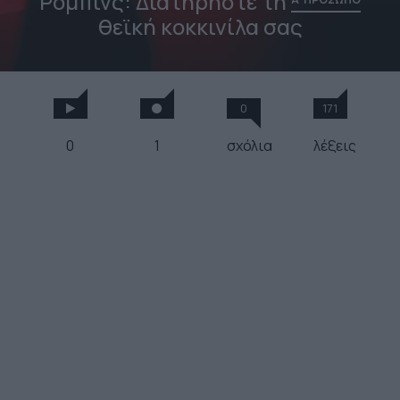
Ρόμπινς: Διατηρήστε τη
θεϊκή κοκκινίλα σας
0
171
0
1
σχόλια
λέξεις