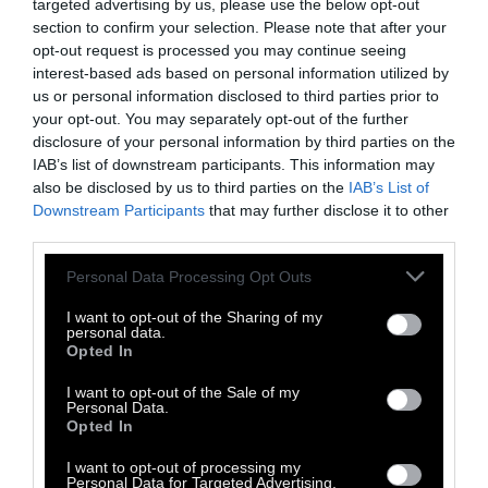
targeted advertising by us, please use the below opt-out
έμφυτη ροζ μαγεία σας, ειδάλλως θα
section to confirm your selection. Please note that after your
καταλήξετε καφέ.
opt-out request is processed you may continue seeing
interest-based ads based on personal information utilized by
us or personal information disclosed to third parties prior to
Έτσι και καταλήξετε καφέ, ξέρετε τι σας
your opt-out. You may separately opt-out of the further
περιμένει: καφές, καφετζούδες,
disclosure of your personal information by third parties on the
IAB’s list of downstream participants. This information may
χαρτορίχτρες, τσαρλατάνοι, ψυχοσωτήρες...
also be disclosed by us to third parties on the
IAB’s List of
Downstream Participants
that may further disclose it to other
third parties.
Τόμας Γιουτζίν Ρόμπινς. Το Άρωμα του
Personal Data Processing Opt Outs
Ονείρου. Εκδ. Αίολος. Ο Τόμας Γιουτζίν
I want to opt-out of the Sharing of my
Ρόμπινς (Thomas Eugene Robbins, 22 Ιουλίου
personal data.
1932) είναι Αμερικανός συγγραφέας. Τα
Opted In
μυθιστορήματά του αποτελούνται από
I want to opt-out of the Sale of my
Personal Data.
πολύπλοκες, συχνά φανταστικές, ιστορίες με
Opted In
σατιρικό υπόβαθρο και πολλές, παράξενες,
I want to opt-out of processing my
και καλά τεκμηριωμένες λεπτομέρειες. Από τα
Personal Data for Targeted Advertising.