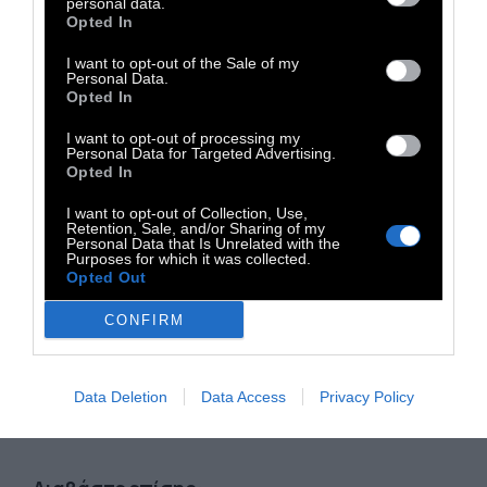
personal data.
Opted In
Αλμπέρ Καμύ, Η Πτώση. ​Ο Αλμπέρ Καμύ (7
I want to opt-out of the Sale of my
Personal Data.
Νοεμβρίου 1913 - 4 Ιανουαρίου 1960). Γάλλος
Opted In
φιλόσοφος και συγγραφέας, ιδρυτής του
I want to opt-out of processing my
Theatre du Travail (1935), για το οποίο
Personal Data for Targeted Advertising.
Opted In
δούλεψε ως σκηνοθέτης, διασκευαστής και
ηθοποιός. Ανάμεσα στα πιο γνωστά του έργα,
I want to opt-out of Collection, Use,
Retention, Sale, and/or Sharing of my
περιλαμβάνονται τα μυθιστορήματα Ο Ξένος
Personal Data that Is Unrelated with the
Purposes for which it was collected.
και Η Πανούκλα, τα θεατρικά Καλλιγούλας και
Opted Out
Οι Δίκαιοι, αλλά και τα φιλοσοφικά δοκίμια Ο
CONFIRM
Μύθος του Σίσσυφου και Ο Επαναστατημένος
Άνθρωπος. Το 1957 τιμήθηκε με το Νόμπελ
Λογοτεχνίας.
Data Deletion
Data Access
Privacy Policy