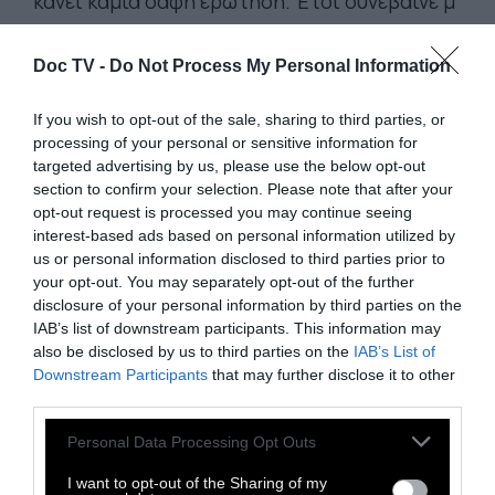
κάνει καμιά σαφή ερώτηση. Έτσι συνέβαινε μ'
εμένα εκείνη την εποχή.
Doc TV -
Do Not Process My Personal Information
Μόνο, να, η επιβεβαίωση δεν είναι ποτέ
If you wish to opt-out of the sale, sharing to third parties, or
οριστική, πρέπει να ξαναρχίζεις με την κάθε
processing of your personal or sensitive information for
καινούργια γυναίκα. Κι έτσι, καταλήγεις ν'
targeted advertising by us, please use the below opt-out
αποκτάς συνήθειες. Τα λόγια σού έρχονται
section to confirm your selection. Please note that after your
opt-out request is processed you may continue seeing
αμέσως, δίχως να τα σκεφτείς, φέρεσαι
interest-based ads based on personal information utilized by
μηχανικά: φτάνεις κάποια μέρα σε
us or personal information disclosed to third parties prior to
κατάσταση να παίρνεις χωρίς να ποθείς
your opt-out. You may separately opt-out of the further
disclosure of your personal information by third parties on the
πραγματικά.
IAB’s list of downstream participants. This information may
also be disclosed by us to third parties on the
IAB’s List of
Πιστέψτε με, για μερικούς τουλάχιστον
Downstream Participants
that may further disclose it to other
third parties.
ανθρώπους, το πιο δύσκολο πράγμα στον
κόσμο είναι να μην παίρνουν κάτι που δεν το
Personal Data Processing Opt Outs
ποθούν.
I want to opt-out of the Sharing of my