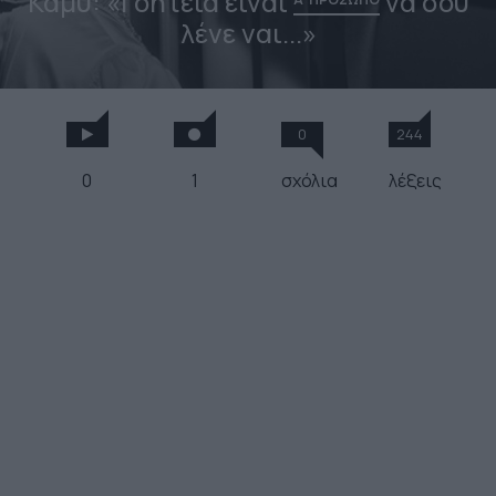
Καμύ: «Γοητεία είναι
να σου
λένε ναι...»
0
244
0
1
σχόλια
λέξεις