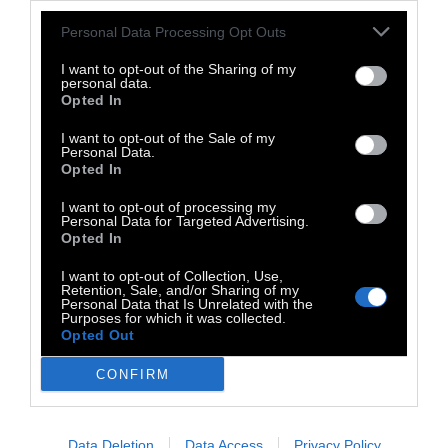
εαυτούς μας, όπως η «διασκέδαση» του
Personal Data Processing Opt Outs
Πασκάλ απομακρύνει από τον Θεό. Το ταξίδι,
I want to opt-out of the Sharing of my
που είναι σαν μια πολύ μεγάλη και πολύ
personal data.
Opted In
σοβαρή επιστήμη, μας επαναφέρει σ’ Αυτόν.
I want to opt-out of the Sale of my
Personal Data.
Opted In
Απόσπασμα από το βιβλίο του Αλμπέρ Καμύ
I want to opt-out of processing my
«Σημειωματάρια», βιβλίο πρώτο, εκδ. Πατάκη.
Personal Data for Targeted Advertising.
Opted In
Αλμπέρ Καμύ (7 Νοεμβρίου 1913-4 Ιανουαρίου
1960). Γάλλος φιλόσοφος και συγγραφέας,
I want to opt-out of Collection, Use,
Retention, Sale, and/or Sharing of my
ιδρυτής του Theatre du Travail (1935), για το
Personal Data that Is Unrelated with the
Purposes for which it was collected.
οποίο δούλεψε ως σκηνοθέτης, διασκευαστής
Opted Out
και ηθοποιός. Ανάμεσα στα πιο γνωστά του
CONFIRM
έργα, περιλαμβάνονται τα μυθιστορήματα Ο
Ξένος και Η Πανούκλα, τα θεατρικά
Καλλιγούλας και Οι Δίκαιοι, αλλά και τα
Data Deletion
Data Access
Privacy Policy