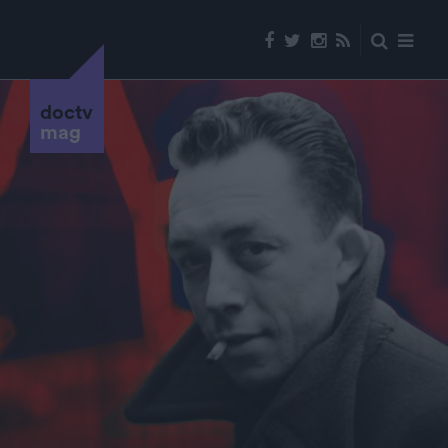
doctv
mag