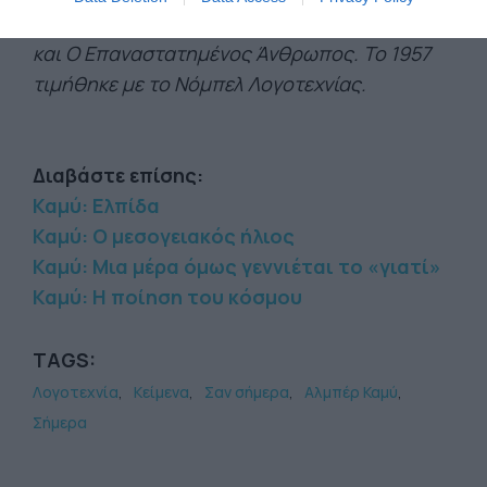
φιλοσοφικά δοκίμια Ο Μύθος του Σίσσυφου
και Ο Επαναστατημένος Άνθρωπος. Το 1957
τιμήθηκε με το Νόμπελ Λογοτεχνίας.
Διαβάστε επίσης:
Καμύ: Ελπίδα
Καμύ: Ο μεσογειακός ήλιος
Καμύ: Μια μέρα όμως γεννιέται το «γιατί»
Καμύ: Η ποίηση του κόσμου
TAGS:
Λογοτεχνία
Κείμενα
Σαν σήμερα
Αλμπέρ Καμύ
Σήμερα