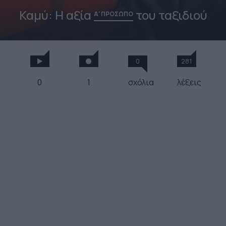
Καμύ: Η αξία
του ταξιδιού
Α' ΠΡΟΣΩΠΟ
0
281
0
1
σχόλια
λέξεις