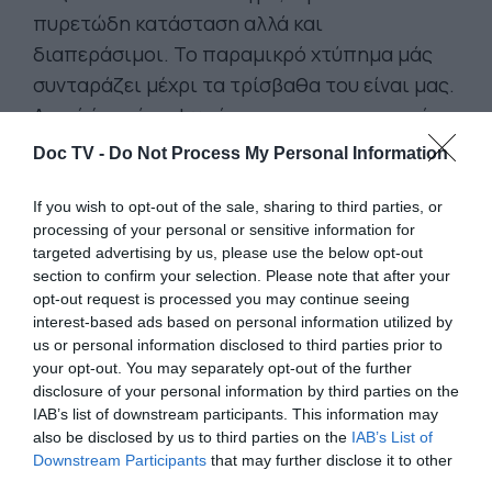
πυρετώδη κατάσταση αλλά και
διαπεράσιμοι. Το παραμικρό χτύπημα μάς
συνταράζει μέχρι τα τρίσβαθα του είναι μας.
Αρκεί ένα κύμα φωτός, και να την μπροστά
μας η αιωνιότητα.
Doc TV -
Do Not Process My Personal Information
Γι’ αυτό δεν πρέπει να λέμε πως ταξιδεύουμε
If you wish to opt-out of the sale, sharing to third parties, or
processing of your personal or sensitive information for
για την ευχαρίστησή μας. Δεν βρίσκουμε
targeted advertising by us, please use the below opt-out
ευχαρίστηση στα ταξίδια. Θα έλεγα, μάλλον,
section to confirm your selection. Please note that after your
ότι πρόκειται για ασκητικό τρόπο ζωής.
opt-out request is processed you may continue seeing
interest-based ads based on personal information utilized by
Ταξιδεύουμε για την καλλιέργειά μας εάν,
us or personal information disclosed to third parties prior to
λέγοντας καλλιέργεια, εννοούμε την
your opt-out. You may separately opt-out of the further
εξάσκηση της πιο ενδόμυχης αίσθησής μας,
disclosure of your personal information by third parties on the
IAB’s list of downstream participants. This information may
της αίσθησης δηλαδή της αιωνιότητας.
also be disclosed by us to third parties on the
IAB’s List of
Downstream Participants
that may further disclose it to other
Η ευχαρίστηση μάς απομακρύνει από τους
third parties.