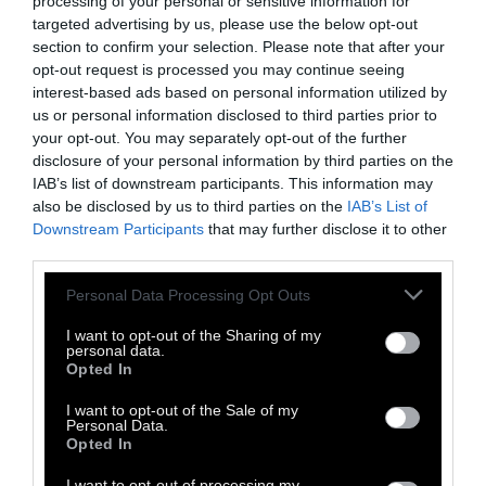
processing of your personal or sensitive information for
ασφαλής χώρα για όλες τις γυναίκες».
targeted advertising by us, please use the below opt-out
section to confirm your selection. Please note that after your
opt-out request is processed you may continue seeing
Το νομοσχέδιο βρίσκεται υπό επεξεργασία
interest-based ads based on personal information utilized by
εδώ και περισσότερα από δύο χρόνια και
us or personal information disclosed to third parties prior to
your opt-out. You may separately opt-out of the further
εγκρίθηκε με 201 ψήφους υπέρ, έναντι 140
disclosure of your personal information by third parties on the
κατά και τρεις αποχές. Πρέπει τώρα να
IAB’s list of downstream participants. This information may
υιοθετηθεί και από την άνω βουλή προτού
also be disclosed by us to third parties on the
IAB’s List of
Downstream Participants
that may further disclose it to other
τεθεί σε ισχύ.
third parties.
Personal Data Processing Opt Outs
Η αντιμετώπιση της έμφυλης βίας ήταν ψηλά
στις προτεραιότητες της κυβέρνησης του
I want to opt-out of the Sharing of my
personal data.
πρωθυπουργού Πέδρο Σάντεθ μετά την
Opted In
υπόθεση της «αγέλης των λύκων». Σε αυτή
I want to opt-out of the Sale of my
πέντε άνδρες που αυτοαποκαλούνταν με
Personal Data.
Opted In
αυτό τον τρόπο καταδικάστηκαν μόνο για το
αδίκημα της σεξουαλικής κακοποίησης το
I want to opt-out of processing my