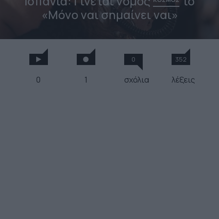
Ισπανία: Γίνεται νόμος
το
«Μόνο ναι σημαίνει ναι»
0
352
0
1
σχόλια
λέξεις