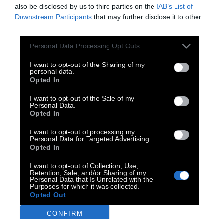
«Proceedings of Royal Society B» της
also be disclosed by us to third parties on the
IAB’s List of
Downstream Participants
that may further disclose it to other
βρετανικής Βασιλικής Εταιρείας επιστημών,
third parties.
σύμφωνα με το BBC, τους «Τάιμς της Νέας
Υόρκης» και το «Science», ανέφεραν
ότι το
Personal Data Processing Opt Outs
φυτό, ένα είδος Ποσειδωνίας (Posidonia
I want to opt-out of the Sharing of my
personal data.
australis), μεγαλώνει όπως το γρασίδι
Opted In
στην ξηρά με ρυθμό 15 έως 35 εκατοστών
I want to opt-out of the Sale of my
ετησίως
. Θεωρητικά μπορεί να συνεχιστεί
Personal Data.
να μεγαλώνει ακόμη περισσότερο, αν το
Opted In
περιβάλλον του δεν αλλάξει πολύ. Σήμερα το
I want to opt-out of processing my
Personal Data for Targeted Advertising.
μέσο βάθος στον Κόλπο των Καρχαριών είναι
Opted In
περίπου εννέα μέτρα.
I want to opt-out of Collection, Use,
Retention, Sale, and/or Sharing of my
Personal Data that Is Unrelated with the
Το φυτό, που παρέχει καταφύγιο σε μια
Purposes for which it was collected.
Opted Out
πληθώρα θαλάσσιων ειδών, όπως χελωνών,
δελφινιών, ψαριών, καβουριών κ.α.,
αντέχει
CONFIRM