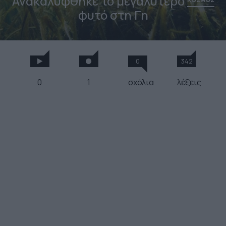
Ανακαλύφθηκε το μεγαλύτερο
φυτό στη Γη
0
342
0
1
σχόλια
λέξεις