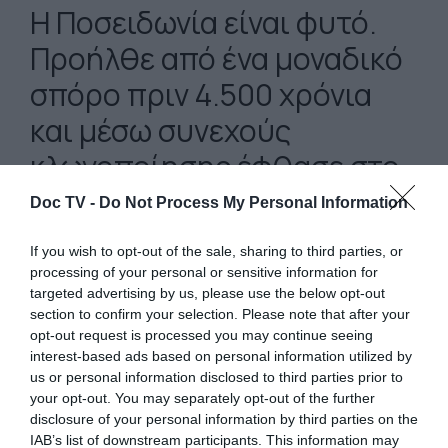
Η Ποσειδωνία είναι φυτό.
Προήλθε από ένα μοναδικό
σπόρο πριν 4.500 χρόνια
και μέσω συνεχούς
κλωνοποίησης έφθασε στο
σημερινό μέγεθος
Doc TV -
Do Not Process My Personal Information
If you wish to opt-out of the sale, sharing to third parties, or
processing of your personal or sensitive information for
targeted advertising by us, please use the below opt-out
section to confirm your selection. Please note that after your
opt-out request is processed you may continue seeing
Οι ερευνητές, με επικεφαλής τη δρα Τζέιν
interest-based ads based on personal information utilized by
Εντζλόου του Πανεπιστημίου της Δυτικής
us or personal information disclosed to third parties prior to
your opt-out. You may separately opt-out of the further
Αυστραλίας, που έκαναν τη σχετική
disclosure of your personal information by third parties on the
δημοσίευση στο περιοδικό βιολογίας
IAB’s list of downstream participants. This information may