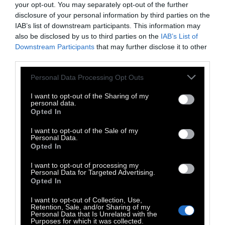
your opt-out. You may separately opt-out of the further
Τα δέντρα είναι ιερά. Όποιος ξέρει πώς να
disclosure of your personal information by third parties on the
μιλήσει μαζί τους, όποιος ξέρει πώς να τα
IAB’s list of downstream participants. This information may
ακούσει, μαθαίνει την αλήθεια. Δεν
also be disclosed by us to third parties on the
IAB’s List of
Downstream Participants
that may further disclose it to other
κηρύττουν μάθηση και παραινέσεις,
third parties.
κηρύττουν τον αρχαίο νόμο της ζωής.
Personal Data Processing Opt Outs
To δέντρο λέει: Ένας πυρήνας είναι
I want to opt-out of the Sharing of my
personal data.
κρυμμένος μέσα μου, μια σπίθα, μια σκέψη,
Opted In
είμαι ζωή από την αιώνια ζωή. Μοναδικά
I want to opt-out of the Sale of my
είναι η μορφή και οι φλέβες του δέρματος
Personal Data.
Opted In
μου, το μικρότερο φύλλο στα κλαδιά μου,
αλλά και η μικρότερη ουλή στο φλοιό μου.
I want to opt-out of processing my
Personal Data for Targeted Advertising.
Έγινα για να σχηματοποιήσω και να
Opted In
αποκαλύψω την αιωνιότητα στη μικρότερη
I want to opt-out of Collection, Use,
μου λεπτομέρεια.
Retention, Sale, and/or Sharing of my
Personal Data that Is Unrelated with the
Purposes for which it was collected.