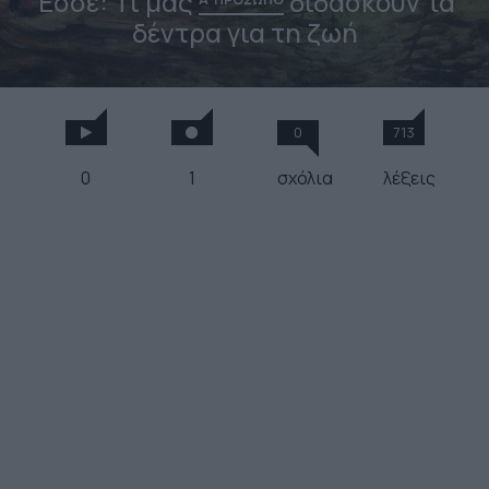
Έσσε: Τι μας
διδάσκουν τα
δέντρα για τη ζωή
0
713
0
1
σχόλια
λέξεις