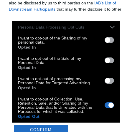
also be disclosed by us to third parties on the
IAB’s List of
επιλέξουν να πιστέψουν πως όλα αυτά δεν
Downstream Participants
that may further disclose it to other
είναι παρά ένα σύνολο από σαχλαμάρες τις
third parties.
οποίες έβγαλα από το μυαλό μου, όμως σας
Personal Data Processing Opt Outs
διαβεβαιώνω, καμιά γάτα, πόσο μάλλον εγώ,
δεν μπορεί να είναι τόσο ανεύθυνη».
I want to opt-out of the Sharing of my
personal data.
Opted In
I want to opt-out of the Sale of my
Απόσπασμα από το «Εγώ είμαι μία γάτα» του
Personal Data.
Opted In
Soseki Natsume, μετάφραση Γιάννης
Λειβαδάς (εκδ. Εξάντας). Ο Natsume Sōseki
I want to opt-out of processing my
Personal Data for Targeted Advertising.
(9 Φεβρουαρίου 1867 - 9 Δεκεμβρίου 1916),
Opted In
ήταν Ιάπωνας πεζογράφος. Είναι περισσότερο
I want to opt-out of Collection, Use,
γνωστός σε όλο τον κόσμο για τα
Retention, Sale, and/or Sharing of my
Personal Data that Is Unrelated with the
μυθιστορήματά του Kokoro, Botchan, I am a
Purposes for which it was collected.
Opted Out
Cat, Kusamakura και το ημιτελές έργο του
Light and Darkness. Ήταν επίσης μελετητής
CONFIRM