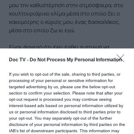
μου την καθυστέρηση στην ατμόσφαιρα, στο
κουλτουριάρικο κλίμα μέσα στο οποίο ζει ο
κακομοίρης ο κύριός μου, ένας δασκαλάκος,
μέσα στο οποίο ζω κι εγώ.
Είναι φανερό ότι έχει έρθει η στιγμή να
ξυπνήσει από την πλάνη του ο αχυρόμυαλος
Doc TV -
Do Not Process My Personal Information
ο κύριός μου και να αναγνωρίσει την
πραγματικότητα αυτού του κόσμου. Εάν
If you wish to opt-out of the sale, sharing to third parties, or
εξακολουθήσει να συμπεριφέρεται με τον
processing of your personal or sensitive information for
targeted advertising by us, please use the below opt-out
ίδιο τρόπο μπορεί να είναι πλέον επικίνδυνο,
section to confirm your selection. Please note that after your
επικίνδυνο, ακόμα και για τη μίζερη, βαρετή,
opt-out request is processed you may continue seeing
δυσπεπτική του ζωή την οποία τόσο
interest-based ads based on personal information utilized by
us or personal information disclosed to third parties prior to
απελπισμένα προσπαθεί να διαφυλάξει.
your opt-out. You may separately opt-out of the further
disclosure of your personal information by third parties on the
Ορισμένοι από τους αναγνώστες μου ίσως
IAB’s list of downstream participants. This information may