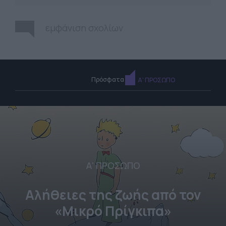
εμφάνιση σχολίων
Πρόσφατα
Α' ΠΡΟΣΩΠΟ
Α' ΠΡΟΣΩΠΟ
Αλήθειες της ζωής από τον
«Μικρό Πρίγκιπα»