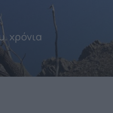
μ. χρόνια