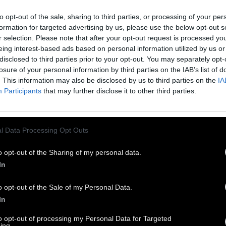
οτε αυτή η περιοχή είχε «λεωφόρους» κέδρων,
ά σήμερα αυτά τα αρχαία, ιερά δέντρα
to opt-out of the sale, sharing to third parties, or processing of your per
οσπαθούν να επιβιώσουν κυρίως ψηλά στα
formation for targeted advertising by us, please use the below opt-out s
r selection. Please note that after your opt-out request is processed y
νά, ανάμεσα σε βράχους. Κάποτε τα έκοβαν για
eing interest-based ads based on personal information utilized by us or
εία, σήμερα λόγω της αλλαγής του κλίματος
disclosed to third parties prior to your opt-out. You may separately opt-
άρχουν υψηλότερες θερμοκρασίες και
losure of your personal information by third parties on the IAB’s list of
. This information may also be disclosed by us to third parties on the
IA
ηλότερες βροχοπτώσεις και τα νεαρά δέντρα
Participants
that may further disclose it to other third parties.
εύουν να επιβιώσουν χωρίς νερό.
μια προσπάθεια να σώσει το είδος, ο τοπικός
l Data Processing Opt Outs
ανισμός CapeNature έχει αναπτύξει ένα σχέδιο
o opt-out of the Sharing of my personal data.
ευσης δένδρων. Είναι μια λεπτή διαδικασία που
In
ίζει με τη συγκομιδή των σπόρων. Οι σπόροι
 συνέχεια χρησιμοποιούνται για τη διάδοση των
o opt-out of the Sale of my Personal Data.
ρων στα φυτώρια πριν την φύτευση τους σε
In
αχώδεις περιοχές όπου αναπτύσσονται φυσικά.
to opt-out of processing my Personal Data for Targeted
ing.