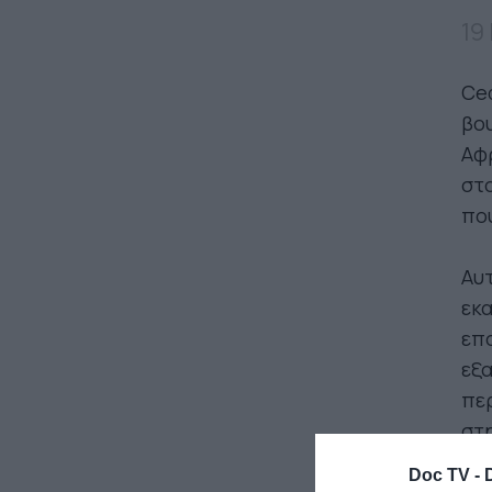
19
Ced
βου
Αφρ
στο
που
Αυτ
εκα
επο
εξα
περ
στη
Doc TV -