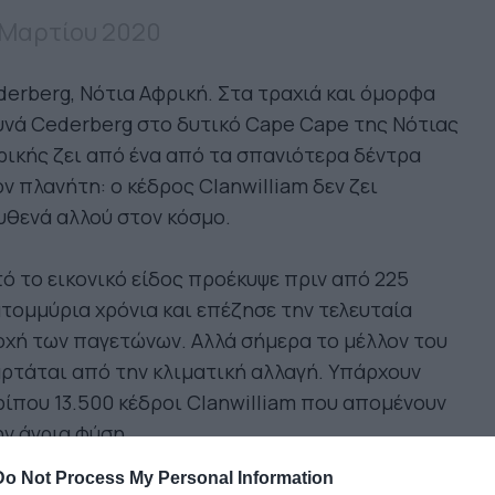
 Μαρτίου 2020
erberg, Νότια Αφρική. Στα τραχιά και όμορφα
νά Cederberg στο δυτικό Cape Cape της Νότιας
ικής ζει από ένα από τα σπανιότερα δέντρα
ν πλανήτη: ο κέδρος Clanwilliam δεν ζει
θενά αλλού στον κόσμο.
ό το εικονικό είδος προέκυψε πριν από 225
τομμύρια χρόνια και επέζησε την τελευταία
χή των παγετώνων. Αλλά σήμερα το μέλλον του
ρτάται από την κλιματική αλλαγή. Υπάρχουν
ίπου 13.500 κέδροι Clanwilliam που απομένουν
ν άγρια φύση.
Do Not Process My Personal Information