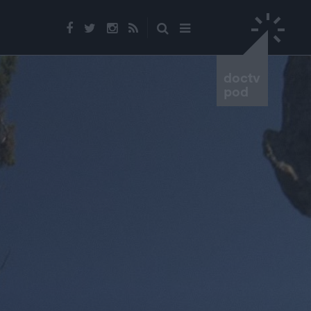
doctv
pod