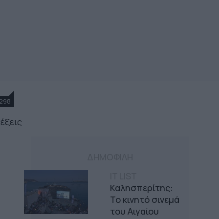
298
λέξεις
ΔΗΜΟΦΙΛΗ
IT LIST
Καλησπερίτης:
Το κινητό σινεμά
του Αιγαίου