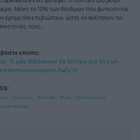
CapeNature έχει φυτέψει 13.000 δέντρα μέχρι
μερα. Μόνο το 10% των δένδρων που φυτεύονται
ν έρημο θα επιβιώσουν, ώστε να αυξήσουν τις
θανότητές τους…
αβάστε επίσης:
ε: Τι μας διδάσκουν τα δέντρα για τη ζωή
οπλαστικοποιημένη ζω(ν)η
GS:
μος
Οικολογία
Νέα Ήθη
Φύση
Καλύτερη ζωή
ματική αλλαγή