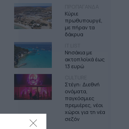
ΠΡΟΠΑΓΑΝΔΑ
Κύριε
πρωθυπουργέ,
με πήραν τα
δάκρυα
IT LIST
Νησάκια με
ακτοπλοϊκά έως
13 ευρώ
CULTURE
Στέγη: Διεθνή
ονόματα,
παγκόσμιες
πρεμιέρες, νέοι
χώροι για τη νέα
σεζόν