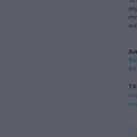
Το 
σή
στη
πι
Δι
Έσσ
Απ
TA
Κόσ
Κλι