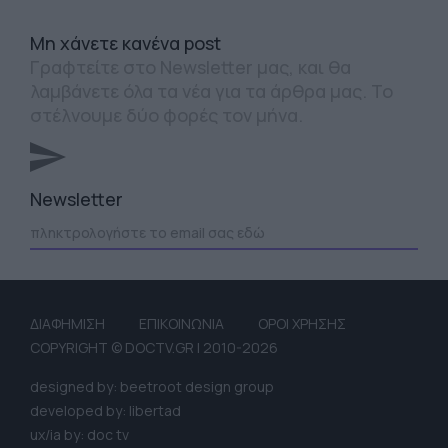
Mη χάνετε κανένα post
Γραφτείτε στο Newsletter μας, και θα
λαμβάνετε όλα τα νέα για τα άρθρα μας. Το
στέλνουμε δύο φορές τον μήνα.
Newsletter
ΔΙΑΦΗΜΙΣΗ
ΕΠΙΚΟΙΝΩΝΙΑ
ΟΡΟΙ ΧΡΗΣΗΣ
COPYRIGHT © DOCTV.GR | 2010-2026
designed by: beetroot design group
developed by: libertad
ux/ia by: doc tv