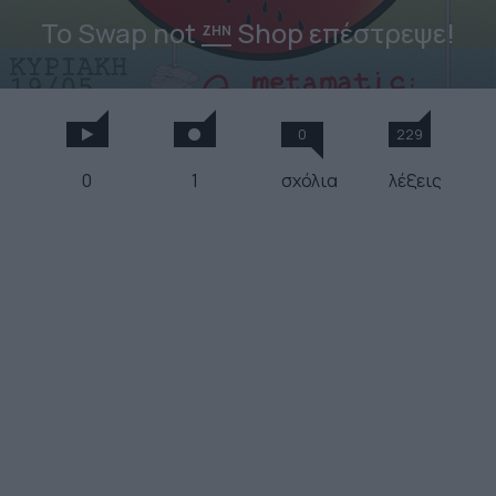
Το Swap not
Shop επέστρεψε!
ΖΗΝ
0
229
0
1
σχόλια
λέξεις