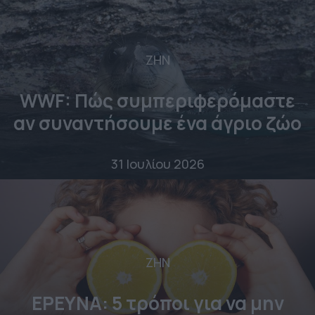
ΖΗΝ
WWF: Πώς συμπεριφερόμαστε
αν συναντήσουμε ένα άγριο ζώο
31 Ιουλίου 2026
ΖΗΝ
ΕΡΕΥΝΑ: 5 τρόποι για να μην