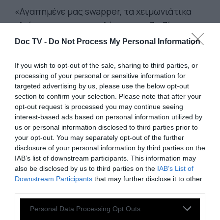
«Aγαπημένε μας swapper, τα χειμωνιάτικα
κλείστηκαν στις ντουλάπες, τα τζιτζίκια
βγήκαν, και οι παραλίες μάς περιμένουν!
Doc TV -
Do Not Process My Personal Information
Καλωσορίζουμε, λοιπόν, το καλοκαίρι και σε
προσκαλούμε σε ακόμη ένα…
If you wish to opt-out of the sale, sharing to third parties, or
processing of your personal or sensitive information for
targeted advertising by us, please use the below opt-out
Θα έχει πολύχρωμες νοστιμιές και κους-κους
section to confirm your selection. Please note that after your
στο πεζούλι, ηλεκτρισμένες νότες από τον Dj
opt-out request is processed you may continue seeing
interest-based ads based on personal information utilized by
Bad Spencer και εθελοντές-διαμάντια από τη
us or personal information disclosed to third parties prior to
GloVo.
your opt-out. You may separately opt-out of the further
disclosure of your personal information by third parties on the
IAB’s list of downstream participants. This information may
Φέρνεις τη γνωστή σακούλα με ρούχα,
also be disclosed by us to third parties on the
IAB’s List of
παπούτσια και αξεσουάρ που δε φοράς πια,
Downstream Participants
that may further disclose it to other
καθαρά και σε καλή κατάσταση (όχι τα
third parties.
άπλυτα του πρώην σου, παρακαλούμε, αλλά
Personal Data Processing Opt Outs
ούτε και εσώρουχα, μαγιό, μπουρνούζια,