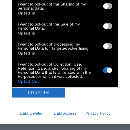
I want to opt-out of the Sharing of my
κάλτσες και πετσέτες) και τη γεμίζεις με ό,τι
personal data.
Opted In
σου γυαλίζει στο μάτι! Ανταλλάζουμε χωρίς
κανόνες, όρια ή χρήματα.
I want to opt-out of the Sale of my
Personal Data.
Opted In
Φέρε τη μαμά και το γείτονα, το σκύλο και το
I want to opt-out of processing my
φανταστικό σου φίλο. Όσα ρούχα
Personal Data for Targeted Advertising.
Opted In
περισσέψουν, θα δοθούν στο μη
κερδοσκοπικό σωματείο ΔΕΣΜΟΣ.
I want to opt-out of Collection, Use,
Retention, Sale, and/or Sharing of my
Personal Data that Is Unrelated with the
Purposes for which it was collected.
Το Swap not Shop! είναι μια ανεξάρτητη,
Opted Out
αντικαταναλωτική και αντικαταθλιπτική
CONFIRM
δράση. Είστε όλοι ευπρόσδεκτοι. Είσοδος
ελεύθερη.
Data Deletion
Data Access
Privacy Policy
Αγάπη & Μανταλάκια, η ομάδα SnS».