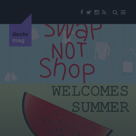
doctv
mag