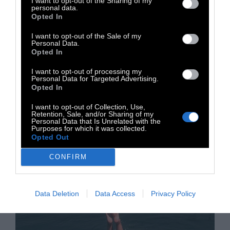
I want to opt-out of the Sharing of my
ΚΟΣΜΟΣ
personal data.
Opted In
Φινλανδία: Στα σχολεία
I want to opt-out of the Sale of my
Personal Data.
μαθαίνουν πώς να εντοπίζουν
Opted In
fake news
I want to opt-out of processing my
Personal Data for Targeted Advertising.
Opted In
Η εκπαίδευση της Φινλανδίας θεωρείται από
I want to opt-out of Collection, Use,
Retention, Sale, and/or Sharing of my
τις κορυφαίες στον κόσμο και το
Personal Data that Is Unrelated with the
επιβεβαιώνει για άλλη μια φορά
Purposes for which it was collected.
Opted Out
CONFIRM
19 Ιανουαρίου 2023
Data Deletion
Data Access
Privacy Policy