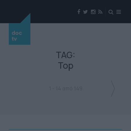
doc
tv
TAG:
Top
1 - 14 από 149